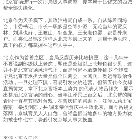
北京官场进行一次厅局级人事调整，原本属于吕锡文的西城
帮全部边缘化。
北京作为天子底下，其政治格局自成一系。自从陈希同垮
台，市委书记、市长一职多是空降外派，无论当年的贾庆
林、刘淇也好，王岐山、郭金龙、王安顺也罢，都是外来
户。而类似吕锡文这样从北京基层上来的，则属于地头蛇，
真正的权力都掌握在这些人手中。
北 京作为首善之区，当局反腐历来比较慎重，这十几年来，
不要说副部级以上老虎，即便是处级以上苍蝇也很少见，这
并不是北京官场风清气正，而是当局不敢随便捅 这个蜂窝，
毕竟北京市承担大量类似全国两会、大阅兵、奥运等政治性
活动，一旦处理不慎，容易引发火烧连营。但第五代今次却
直捣黄龙，拿下北京官场本土势力 的代表人物吕锡文，显示
出整治北京官场的雄心。当年江泽民上台之后，北京帮的陈
希同一直与其唱对台戏，在曾庆红的帮助下，江泽民藉王宝
森案一举扳倒陈，并 调来亲信贾庆林主政北京。而今吕锡文
落网，京城官员人人自危，曾经盘据当地多年的地方势力犹
如被击中七寸，势必引发京城人事大换血。
来源：东方日报