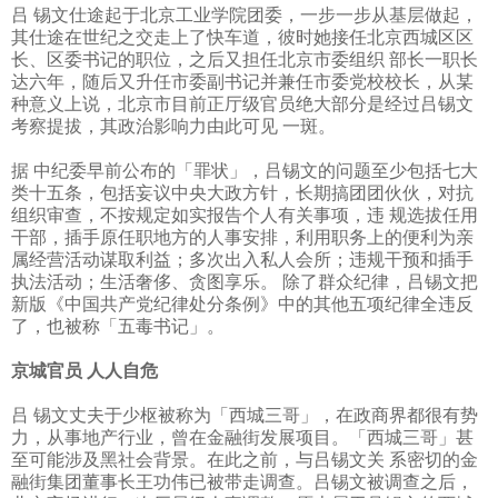
吕 锡文仕途起于北京工业学院团委，一步一步从基层做起，
其仕途在世纪之交走上了快车道，彼时她接任北京西城区区
长、区委书记的职位，之后又担任北京市委组织 部长一职长
达六年，随后又升任市委副书记并兼任市委党校校长，从某
种意义上说，北京市目前正厅级官员绝大部分是经过吕锡文
考察提拔，其政治影响力由此可见 一斑。
据 中纪委早前公布的「罪状」，吕锡文的问题至少包括七大
类十五条，包括妄议中央大政方针，长期搞团团伙伙，对抗
组织审查，不按规定如实报告个人有关事项，违 规选拔任用
干部，插手原任职地方的人事安排，利用职务上的便利为亲
属经营活动谋取利益；多次出入私人会所；违规干预和插手
执法活动；生活奢侈、贪图享乐。 除了群众纪律，吕锡文把
新版《中国共产党纪律处分条例》中的其他五项纪律全违反
了，也被称「五毒书记」。
京城官员
人人自危
吕 锡文丈夫于少枢被称为「西城三哥」，在政商界都很有势
力，从事地产行业，曾在金融街发展项目。「西城三哥」甚
至可能涉及黑社会背景。在此之前，与吕锡文关 系密切的金
融街集团董事长王功伟已被带走调查。吕锡文被调查之后，