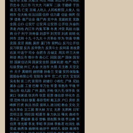
临汾市
主权
久敬庄
乌坎
乌镇
乐山市
乒乓球队
乔忠令
九江市
习大大
习家军
二孩
于建嵘
于浩
成
五毛
亡党
京城
人吃人
人民检察院
人食人
仙
桃市
任大炮
依法治国
信仰
信力建
信徒
倒闭
倪
萍
债务
僵尸企业
僵尸肉
党中央
党媒姓党
党旗
全国
公仆
公安厅
公安局
公安部
公开信
兴奋剂
养老
内地
内江市
内鬼
军事
冬奥
冲突
凤姐
出版
商
分子
列宁
刘奇葆
刘彦平
刘芳菲
刘虎
前哨
化
州市
北韩
十九
十九大
十月革命
华为
华涌
华裔
卖国
卖淫
南航
厕所
厦门市
双鸭山
反习公开信
反习联盟
反共
反华势力
反美斗士
反间谍
发改委
右派
叶选宁
司令
合肥市
吕锡文
周滨
呼兰大侠
和谐
商丘市
喀什市
善心汇
回国
国产
国保
国安
部
国家信访局
国家安全部
国家机密
地产
地方
垃圾焚烧
外汇
大会
大连市
大限
天主教
天堂文
件
天子
奚晓明
姚明珊
孙春兰
安徽
安邦保险集
团股份有限公司
安阳市
宋平
官二代
官方
宝安区
实名制
富二代
富阳市
尉健行
小粉红
尸体
尼姑
屠杀
山寨
工资
巴黎
常万全
常委
常熟市
平壤
平
顶山市
幼儿园
广州
庞氏
开枪
张六毛
张学良
张
家口
张家成
张庆伟
张震
彩票
微信群
怀化市
总
理
恐怖
情妇
惨案
慕容雪村
戴玉庆
户口
房价
房
峰辉
打虎
执法
拍卖
接班人
政治犯
教会
文化
文
化大革命
文工团
斯大林
方丈
无界
无界网
日军
昆明泛亚
明经国
昭通市
暴力执法
曝光
曲靖市
曹永正
曹鉴燎
曼谷
曾畅
朋友圈
朱德
李云峰
李
伯潭
李光耀
李友
李昭
李洪林
李焕君
杜润生
杨
受成
杨秀珠
杨继绳
杨舒平
林耶凡
柴静
株洲市