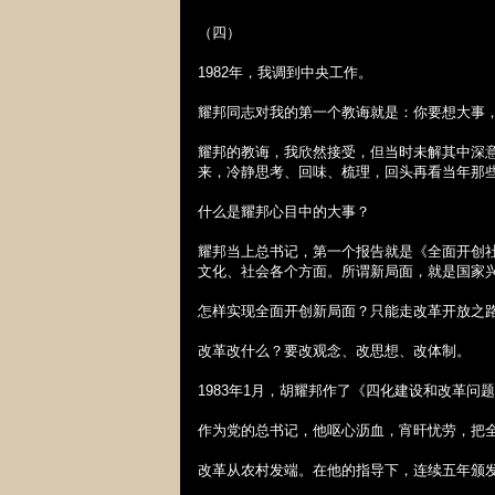
（四）
1982
年，我调到中央工作。
耀邦同志对我的第一个教诲就是：你要想大事
耀邦的教诲，我欣然接受，但当时未解其中深
来，冷静思考、回味、梳理，回头再看当年那
什么是耀邦心目中的大事？
耀邦当上总书记，第一个报告就是《全面开创
文化、社会各个方面。所谓新局面，就是国家
怎样实现全面开创新局面？只能走改革开放之
改革改什么？要改观念、改思想、改体制。
1983
年
1
月，胡耀邦作了《四化建设和改革问题
作为党的总书记，他呕心沥血，宵旰忧劳，把
改革从农村发端。在他的指导下，连续五年颁