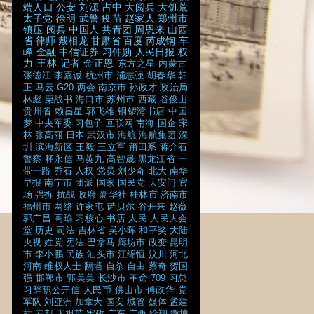
端人口
公安
刘源
占中
大阅兵
大饥荒
太子党
徐明
武警
疫苗
赵家人
郑州市
镇压
阅兵
中国人
共青团
周恩来
山西
省
律师
戴相龙
甘肃省
百度
芮成钢
车
峰
金融
中信证券
习仲勋
人民日报
权
力
王林
记者
金正恩
东方之星
内蒙古
张德江
李嘉诚
杭州市
浦志强
胡春华
韩
正
马云
G20
两会
南京市
孙政才
政治局
林彪
栗战书
海口市
苏州市
西藏
谷俊山
贵州省
赖昌星
郭飞雄
铜锣湾书店
中国
梦
中央军委
习包子
互联网
南海
国企
宋
林
张高丽
日本
武汉市
海航
海航集团
深
圳
滨海新区
王毅
王立军
莆田系
蒋介石
警察
释永信
马英九
高智晟
黑龙江省
一
带一路
乔石
人权
党员
刘少奇
北大
南华
早报
南宁市
团派
国家
国民党
天安门
官
场
强拆
抗战
政府
新华社
桂林市
济南市
福州市
网络
许家屯
诺贝尔
谷开来
赵薇
郭广昌
高瑜
习核心
书店
人民
人民大会
堂
历史
司法
吉林省
吴小晖
和平奖
大陆
央视
姓党
宪法
巴拿马
廊坊市
政变
昆明
市
李小鹏
民族
汕头市
江绵恒
汶川
河北
河南
维权人士
翻墙
自杀
自由
蔡奇
贺国
强
邯郸市
郭美美
长沙市
革命
709
习总
习辞职公开信
人民币
佛山市
傅政华
党
军队
刘亚洲
加拿大
国安
城管
媒体
孟建
柱
安邦
宋祖英
宪政
广东
广西
徐翔
微博