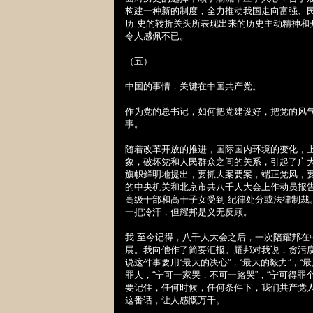
构建一种新的制度，全力推动我国走向富强、
历 史的转折关头所表现出来的历史主动精神
令人感佩不已。
（五）
中国的事情，关键在中国共产党。
作为党的总书记，如何把党建设好，把党的风
事。
随着改革开放的推进，国际国内环境的变化，
象，破坏党和人民群众之间的关系，引起了广
旗帜鲜明地提出，要抓大案要案，端正党风，
的中央机关和北京市共八千人大会上作动员报
高级干部和高干子女受到 纪律处分或法律制
一把冷汗，但耀邦是义无反顾。
我 至今记得，八千人大会之后，一次陪耀邦
展。我向他作了简要汇报。耀邦对我说，贪污腐
说这件事要用“最大的决心”，“最大的毅力”，
罪人，“宁可一家哭，不可一路哭”，“宁可得罪
要记住，任何时候，任何条件下，我们共产党
这番话，让人感慨万千。