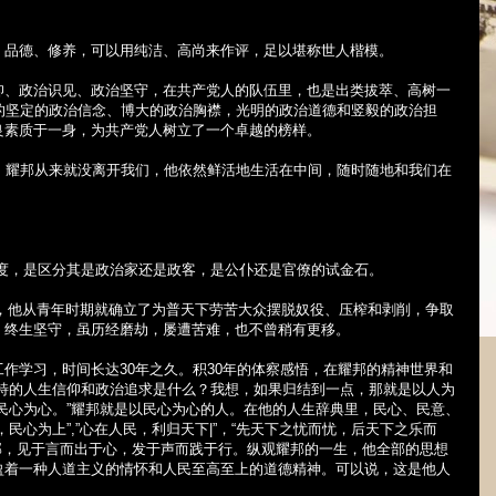
、品德、修养，可以用纯洁、高尚来作评，足以堪称世人楷模。
仰、政治识见、政治坚守，在共产党人的队伍里，也是出类拔萃、高树一
的坚定的政治信念、博大的政治胸襟，光明的政治道德和竖毅的政治担
良素质于一身，为共产党人树立了一个卓越的榜样。
，耀邦从来就没离开我们，他依然鲜活地生活在中间，随时随地和我们在
度，是区分其是政治家还是政客，是公仆还是官僚的试金石。
，他从青年时期就确立了为普天下劳苦大众摆脱奴役、压榨和剥削，争取
，终生坚守，虽历经磨劫，屡遭苦难，也不曾稍有更移。
工作学习，时间长达
30
年之久。积
30
年的体察感悟，在耀邦的精神世界和
特的人生信仰和政治追求是什么？我想，如果归结到一点，那就是以人为
民心为心。”耀邦就是以民心为心的人。在他的人生辞典里，民心、民意、
，民心为上”
,
”心在人民，利归天下
|
”，“先天下之忧而忧，后天下之乐而
邦，见于言而出于心，发于声而践于行。纵观耀邦的一生，他全部的思想
盈着一种人道主义的情怀和人民至高至上的道德精神。可以说，这是他人