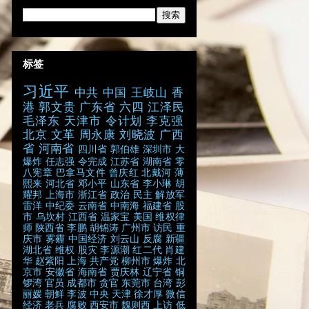
标签
习近平
中共
中国
王岐山
香
港
郭文贵
广东省
六四
江泽民
毛泽东
天津市
令计划
李克强
北京
文革
周永康
刘晓波
广西
省
河南省
四川省
郭伯雄
深圳市
大
爆炸
任志强
令完成
江苏省
湖南省
零
八宪章
巴拿马文件
曾庆红
北戴河
薄
熙来
河北省
邓小平
山东省
李小琳
胡
耀邦
上海市
浙江省
政治
民主
解放军
雷洋
中纪委
云南省
中南海
福建省
股
市
乌坎村
江西省
温家宝
美国
维权律
师
陕西省
李鹏
胡锦涛
广州市
访民
重
庆市
雾霾
中国经济
刘云山
反腐
新疆
湖北省
维权
股灾
李源潮
红二代
肖建
华
赵紫阳
上海
共产党
柳州市
爆炸
北
京市
安徽省
海南省
贾庆林
辽宁省
铜
锣湾
官员
成都市
贪官
东莞市
台湾
彭
丽媛
朝鲜
李波
中央
天津
徐才厚
微信
经济
老兵
腐败
西安市
魏则西
上访
低