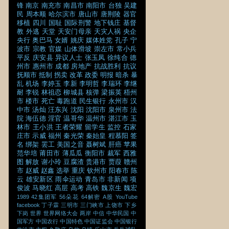
锋
南京
南充市
南昌市
南阳市
台独
吴建
民
周本顺
哈尔滨市
唐山市
唐荆陵
器官
移植
四川
国耻
国际刑警
地下钱庄
基督
教
外逃
天堂
天安门母亲
天灾人祸
央企
央行
奥巴马
女婿
姚庆
媒体姓党
孔子
宁
波市
宗教
官媒
山体滑坡
崇左市
常小兵
平反
庆安县
异议人士
张玉凤
徐纯合
德
州市
惠州市
成都
房地产
抗战胜利
抗议
抚顺市
抵制
拐卖
改革
政委
明报
暗杀
暴
乱
机场
李婷玉
李新
李明哲
李瑞环
李继
耐
李锐
林祖恋
柳城县
核弹
梁振英
梧州
市
楼市
死亡
毒跑道
民生银行
永州市
汉
中市
汤灿
汪东兴
沈阳
沈阳市
泉州市
法
院
海伍德
淫官
温哥华
温州市
湛江市
玉
林市
王小洪
王者荣耀
留学生
监控
石家
庄市
示威
福州
秦光荣
秦始皇
程慕阳
签
名
绑架
罢工
美国之音
聂树斌
肝癌
苹果
范华培
莆田市
薄瓜瓜
衡阳市
裁军
西雅
图
解放
谢小玲
豆腐渣
贵港市
贾葭
赣州
市
赵威
赵鑫
选举
重庆
钦州市
阳春市
陈
云
雄安新区
雨伞运动
青岛市
非新闻
项
俊波
马晓红
高层
高考
高铁
魏京生
魏宏
1989
42集团军
56朵花
64解密
A股
YouTube
facebook
丁子霖
三明市
三门峡市
上饶市
下乡
下岗
世界
世界网络大会
两岸
中信
中华民国
中
国军方
中国农行
中国特色
中国证监会
中国银行