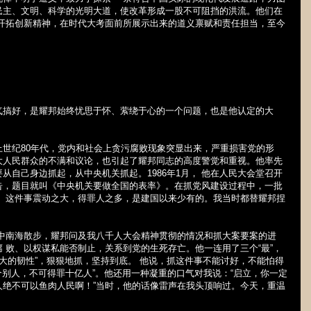
民主、文明、科学的光明大道，使改革形成一股不可阻挡的洪流。他们在
和开拓创新精神，在时代大考面前所展示出来的道义禀赋和责任担当，至今
气搞好，是耀邦始终忧思于怀、萦绕于心的一个问题，也是他认定的大
上世纪
80
年代，党内和社会上贪污腐败现象突显出来，严重损害党的形
大人民群众的不满和议论，也引起了耀邦同志的高度警觉和重视。他率先
要从自己身边抓起，从中央机关抓起。
1986
年
1
月， 他在人民大会堂召开
告，题目就叫《中央机关要做全国的表率》。在抓党风建设过程中，一批
裁。这件事震动之大，得罪人之多，是建国以来少有的。我当时都替耀邦捏
在中南海散步，耀邦问及我八千人大会精神贯彻的情况和抓大案要案的进
 败、以权谋私能否制止，关系到党的生死存亡。他一连用了三个“最”，
“最大的韧性”，狠狠地抓，坚持到底。 他说，抓这件事不能讨好，不能怕得
个别人，不可得罪十亿人”。他还用一种凝重的口气对我说：“启立，你一定
人绝不可以鱼肉人民啊！”当时，他的话像雷声在我头顶响过。今天，重温