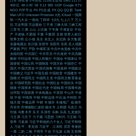
口市
08宪章
0号别墅
113民主运动
1983
211
27
400亿
48小时
56
9.13
985
GDP
Google
KTV
NGO
P2P平台
P4
PS合成
PX
QQ
QQ群
Tank
Man
UFO
Unknown Protester
X光
iCloud
一国两
制
一汽大众
一胎化
丁薛祥
七0九
七上八下
万人
抗
万达帝国
万达股份
三不准
三峡大坝
三峡工程
三里屯
三鹿
上山
上访族
下半身
不准妄议
不动
产
不差钱
不爱国
不雅
不雅照
丑闻
世界人权日
世界文明
丘小雄
东京
东北人
东北病
东方集团
东森电视台
东汪镇
东营市
东阳市
东风
丢人现眼
严家祺
严打
严防
中俄军演
中共中央党校
中共中
央组织部
中共国亡
中共官员
中共政府
中共洗脑
教材
中印边境
中国人民银行
中国会
中国体坛
中
国使馆
中国公民
中国制造
中国天价
中国存亡
中
国式
中国式普选
中国式病毒
中国政府
中国政法
中国教父习近平
中国无眠
中国权贵
中国楼市
中
国模式
中国民主
中国民主党
中国民主教育基金
会
中国研究院
中国社会
中国红会
中国街头
中国
财政
中国资本
中国近代史
中国钱局
中国青年政
治学院
中国首善
中央电视台
中宣部
中山市
中巡
组
中彩
中情局
中朝
中朝边境
中石油
中科院
中
端犬儒
中缅边界
中财
丰城市
丰城电厂
临湘市
丹东市
丹增德勒仁波切
丽水市
义和团
乌克兰
乌
坎镇
乌鲁木齐
乐天
乐清市
乐购
乐高
九龙坡区
习主席
习天下
习子规
习思想
习时代
习王朝
习
皇帝
习老弟
习近平和他的六个女人
习近平和情
人
习近平，李克强
习近平，江泽民
买官
争来的
一票
二奶
二炮
于明芳
于欢
于泓源
云南
互联网