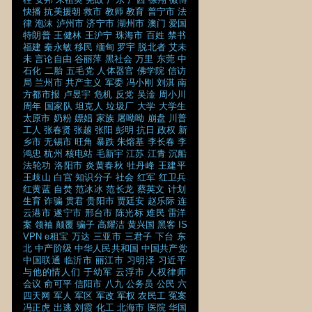
快播
抗美援朝
救市
教师
教育
普宁市
法
律
泡沫
泸州市
济宁市
湖州市
澳门
爱国
特朗普
王健林
王沪宁
珠海市
百姓
禁书
福建
秦永敏
移民
缅甸
罗宇
脱北者
艾未
未
言论自由
谷丽萍
黑社会
万里
东莞
中
石化
二胎
五毛党
人体器官
佛学院
信访
局
兰州市
共产主义
军委
冯小刚
刘淇
南
方都市报
卢昱宇
危机
反党
吴淦
周小川
周年
国家队
坦克人
垃圾厂
大学
大学生
太原市
奶粉
嫖娼
家族
屠呦呦
崩盘
川普
工人
张春贤
张越
张阳
彭明
抗日
政权
新
乡市
无锡市
旺角
暴跌
朱熔基
李长春
李
鸿忠
杭州
核电站
毛新宇
江苏
江青
沉船
法轮功
洛阳市
炎黄春秋
牡丹峰
王建平
王歧山
白宫
知识分子
社会
红军
红卫兵
红黄蓝
自焚
范冰冰
范长龙
蔡英文
计划
生育
诈骗
贯君
贵阳市
贾廷安
赵乐际
连
云港市
遂宁市
邢台市
陈光标
难民
雷洋
案
领袖
颠覆
骗子
高耀洁
黄兴国
黑客
IS
VPN
e租宝
万达
三亚市
三君子
下台
东
北
中产阶级
中华人民共和国
中国共产党
中国联通
临沂市
丽江市
习明泽
习近平
与他的情人们
于幼军
云浮市
人权律师
会议
俞可平
信阳市
八九
公务员
公民
六
四天网
军人
军区
军改
军权
农民工
冤案
冯正虎
出逃
刘霞
化工
北海市
医院
华国