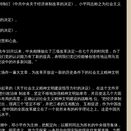
持制订《中共中央关于经济体制改革的决定》。小平同志称之为社会主义
的决定》。
的决定》。
智慧和心血。
去年
10
月以来，中央相继做出了三项改革决定
---
在七个月的时间里，办了
我们党的认识能力有了新的提高，表明我们党已经能够创造性地运用马克
设中的许多新问题。”
立场作一遍大文章，为改革开放这一新的历史条件下的社会主义精神文明
持起草的《关于社会主义精神文明建设指导方针的决议》。在这个文件开
进行政治体 制改革，坚定不移地加强精神文明如皋市，并且使这几个方面
布局的高度，正确认识社会主义精神文明建设的战略地 位。”把经济体制
出，强调三个“坚定不移”，并把三者的互相配合、互相促进，作为中国改
计，使中国的全面改革建立在了一个前所未有的科学理论之上。这是中国共
高水平。
大潮中，邓小平作为主帅，把舵定向；以耀邦同志为班长的中央领导集体，
规律，明乎道义，致力于探索 一条符合中国实际的现化代发展道路，力图