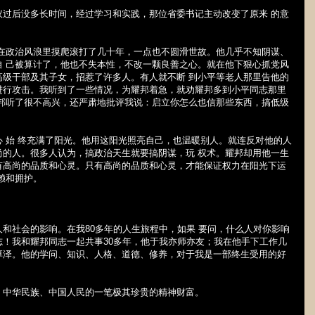
议过后没多长时间，经过学习和实践，那位省委书记主动改变了原来
的意
。
他在政治风浪里摸爬滚打了几十年，一点也不圆滑世故。他几乎不知阴谋、
自 己被算计了，他也不失本性，不改一颗良善之心。就在他下狠心抓党风
高级干部及其子女，招惹了许多人。有人就不断 到小平等老人那里告他的
进行攻击。我听到了一些情况，为耀邦着急，就劝耀邦多到小平同志那里
耀邦听了很不高兴，还严肃地批评我说：启立你怎么也信那些东西，搞低级
心
始 终充满了阳光。他用这阳光照亮自己，也温暖别人。就连反对他的人
尚的人。很多人认为，搞政治天生就要搞阴谋，玩 权术。耀邦却用他一生
有高尚的品质和心灵。只有高尚的品质和心灵，才能保证权力在阳光下运
赖和拥护。
人和社会的影响。在我
80
多年的人生旅程中，如果
要问，什么人对你影响
志！我和耀邦同志一起共事
30
多年，他于我亦师亦友；我在他手下工作几
厚泽。他的学问、知识、人格、道德、修养，对于我是一部终生受用的好
、中华民族、中国人民的一笔极其珍贵的精神财富。