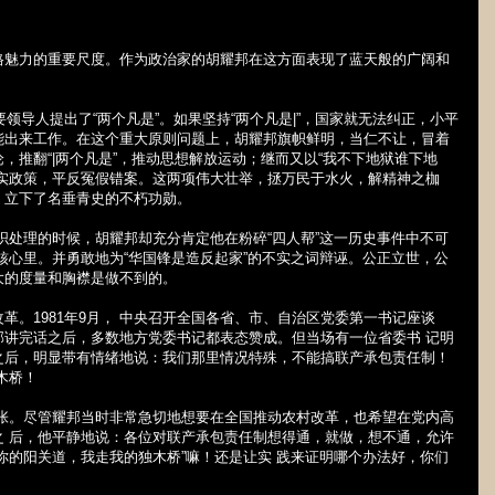
格魅力的重要尺度。作为政治家的胡耀邦在这方面表现了蓝天般的广阔和
领导人提出了“两个凡是”。如果坚持“两个凡是
|
”，国家就无法纠正，小平
能出来工作。在这个重大原则问题上，胡耀邦旗帜鲜明，当仁不让，冒着
，推翻“
|
两个凡是”，推动思想解放运动；继而又以“我不下地狱谁下地
落实政策，平反冤假错案。这两项伟大壮举，拯万民于水火，解精神之枷
，立下了名垂青史的不朽功勋。
织处理的时候，胡耀邦却充分肯定他在粉碎“四人帮”这一历史事件中不可
核心里。并勇敢地为“华国锋是造反起家”的不实之词辩诬。公正立世，公
大的度量和胸襟是做不到的。
改革。
1981
年
9
月， 中央召开全国各省、市、自治区党委第一书记座谈
邦讲完话之后，多数地方党委书记都表态赞成。但当场有一位省委书 记明
之后，明显带有情绪地说：我们那里情况特殊，不能搞联产承包责任制！
木桥！
紧张。尽管耀邦当时非常急切地想要在全国推动农村改革，也希望在党内高
之 后，他平静地说：各位对联产承包责任制想得通，就做，想不通，允许
你的阳关道，我走我的独木桥”嘛！还是让实 践来证明哪个办法好，你们