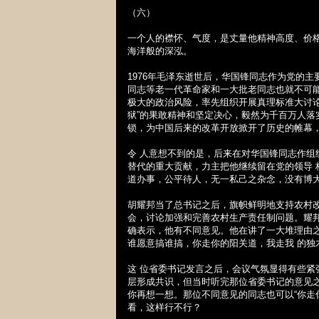
（六）
一个人的襟怀、气度，是丈量他精神高度、价
海洋般的深泓。
1976
年毛泽东逝世后，华国锋同志作为党的主要
同志等老一代革命家和一大批老同志也就不可
极大的政治风险，率先组织开展真理标准大讨论
狱”的果敢精神和坚定决心，毅然为千百万人
锁，为中国后来的改革开放掀开了历史的帷幕
令 人意想不到的是，后来在对华国锋同志作组
替代的重大贡献，力主把他继续留在党的领导 
道办事，公平待人，无一私己之杂念，没有博
胡耀邦当了总书记之后，旗帜鲜明地支持农村
会，讨论加强和完善农村生产责任制问题。耀
确表示，他有不同意见。他在讲了一大堆理由
谁愿意搞谁搞，你走你的阳关道，我走我 的独
这 位省委书记发言之后，会议气氛显得有些
层形成共识，但当时听完那位省委书记的意见
你再想一想。那位不同意见的同志也可以“你走
看，这样行不行？