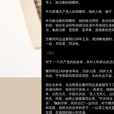
导人、政治家的胡耀邦。
作为普通共产党人的胡耀邦，他的人格、操守
作为政治家的胡耀邦，他的政治理想、政治信
炽的。他在长达
60
年的政治生涯中所表现出来
当，集政治家、思想家、改革家、道德家的优
当耀邦同志远离我们
26
年之后，我清晰地感到
一起，共忧患，同凉热。
（三）
对于
一个共产党的执政者，其对人民群众的态
耀邦同志
14
岁参加革命，
15
岁入团，
18
岁入党
自由、平等和权利而崇高理想，从此矢志不渝
我生也有幸，先后两度在耀邦同志直接领导下
价值结构中，他有别于其他
人，或者说，他独
本、以民为天。中国古训说：“圣人无常心，以
民生、民权，始终占据着最高位置。“中兴伟业
乐”，”鞠躬尽粹，死而后已“
---
这些话，对于耀
和实践，他终生的追求和坚守，一以贯之地充
生观、价值观的核心和灵魂。