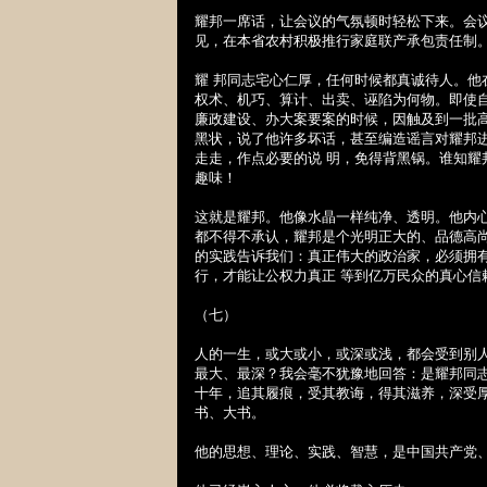
耀邦一席话，让会议的气氛顿时轻松下来。会
见，在本省农村积极推行家庭联产承包责任制
耀 邦同志宅心仁厚，任何时候都真诚待人。
权术、机巧、算计、出卖、诬陷为何物。即使
廉政建设、办大案要案的时候，因触及到一批
黑状，说了他许多坏话，甚至编造谣言对耀邦
走走，作点必要的说 明，免得背黑锅。谁知
趣味！
这就是耀邦。他像水晶一样纯净、透明。他内
都不得不承认，耀邦是个光明正大的、品德高
的实践告诉我们：真正伟大的政治家，必须拥
行，才能让公权力真正 等到亿万民众的真心信
（七）
人的一生，或大或小，或深或浅，都会受到别
最大、最深？我会毫不犹豫地回答：是耀邦同
十年，追其履痕，受其教诲，得其滋养，深受
书、大书。
他的思想、理论、实践、智慧，是中国共产党