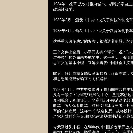
1984
年，改革
从农村推向城市。胡耀邦亲自主
政治经济学。
1985
年
3
月，颁发《中共中央关于科技体制改革
1985
年
5
月，颁发《中共中央关于教育体制改革
这些重大改革决定的发布，都渗透着胡耀邦的
三个文件出台后，小平同志有个评价，说：“从
过去多年想办而未办成的事。这一事实，表明
思主义的基本原理，来解决当代中国社会主义建
此后，耀邦同志又顺应改革趋势，谋篇布局，
和思想道德建设确立方向和路径。
1986
年
9
月， 中共中央通过了耀邦同志亲自主
头有一段话：“以经济建设为中心，坚定不移地
互相配合，互相促进。全党同志必须从这个总体
改革、政治体制改革、精神文明建设三者并列提
革的总体布局，这样一 个战略构想、战略设
产党人对社会主义现代化建设规律性认识的最
今天回过头来看，在
80
年代
中 国的改革开放
面对历史的选择，顺乎潮流，应乎人心，合乎