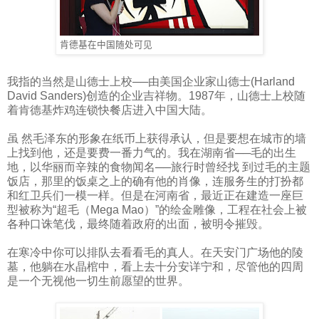
肯德基在中国随处可见
我指的当然是山德士上校──由美国企业家山德士
(Harland
David Sanders)
创造的企业吉祥物。
1987
年，山德士上校随
着肯德基炸鸡连锁快餐店进入中国大陆。
虽 然毛泽东的形象在纸币上获得承认，但是要想在城市的墙
上找到他，还是要费一番力气的。我在湖南省──毛的出生
地，以华丽而辛辣的食物闻名──旅行时曾经找 到过毛的主题
饭店，那里的饭桌之上的确有他的肖像，连服务生的打扮都
和红卫兵们一模一样。但是在河南省，最近正在建造一座巨
型被称为“超毛（
Mega Mao
）”的绘金雕像，工程在社会上被
各种口诛笔伐，最终随着政府的出面，被明令摧毁。
在寒冷中你可以排队去看看毛的真人。在天安门广场他的陵
墓，他躺在水晶棺中，看上去十分安详宁和，尽管他的四周
是一个无视他一切生前愿望的世界。