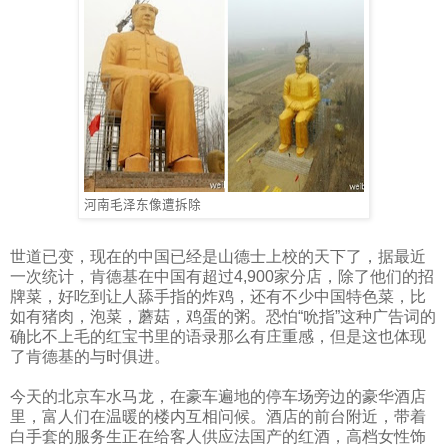
河南
毛泽东像遭拆除
世道已变，现在的中国已经是山德士上校的天下了，据最近
一次统计，肯德基在中国有超过
4,900
家分店，除了他们的招
牌菜，好吃到让人舔手指的炸鸡，还有不少中国特色菜，比
如有猪肉，泡菜，蘑菇，鸡蛋的粥。恐怕“吮指”这种广告词的
确比不上毛的红宝书里的语录那么有庄重感，但是这也体现
了肯德基的与时俱进。
今天的北京车水马龙，在豪车遍地的停车场旁边的豪华酒店
里，富人们在温暖的楼内互相问候。酒店的前台附近，带着
白手套的服务生正在给客人供应法国产的红酒，高档女性饰