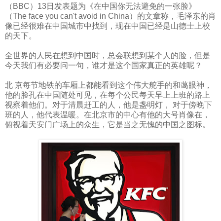
（
BBC
）
13
日发表题为《在中国你无法避免的一张脸》
（
The face you can't avoid in China
）的文章称，毛泽东的肖
像已经很难在中国城市中找到，现在中国已经是山德士上校
的天下。
全世界的人民在想到中国时，总会联想到某个人的脸，但是
今天我们有必要问一句，谁才是这个国家真正的英雄呢？
北 京每节地铁的车厢上都能看到这个伟大舵手的和蔼眼神，
他的脸孔在中国随处可见，在每个公民每天早上上班的路上
视察着他们。对于清晨赶工的人，他是盏明灯， 对于傍晚下
班的人，他代表温暖。在北京市的中心有他的大号肖像在，
俯视着天安门广场上的众生，它是当之无愧的中国之图标。