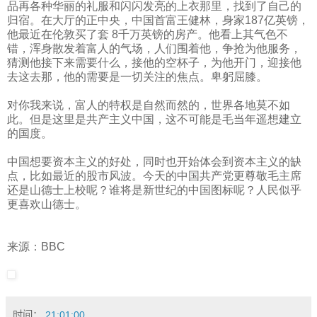
品再各种华丽的礼服和闪闪发亮的上衣那里，找到了自己的
归宿。在大厅的正中央，中国首富王健林，身家
187
亿英镑，
他最近在伦敦买了套
8
千万英镑的房产。他看上其气色不
错，浑身散发着富人的气场，人们围着他，争抢为他服务，
猜测他接下来需要什么，接他的空杯子，为他开门，迎接他
去这去那，他的需要是一切关注的焦点。卑躬屈膝。
对你我来说，富人的特权是自然而然的，世界各地莫不如
此。但是这里是共产主义中国，这不可能是毛当年遥想建立
的国度。
中国想要资本主义的好处，同时也开始体会到资本主义的缺
点，比如最近的股市风波。今天的中国共产党更尊敬毛主席
还是山德士上校呢？谁将是新世纪的中国图标呢？人民似乎
更喜欢山德士。
来源：
BBC
时间：
21:01:00