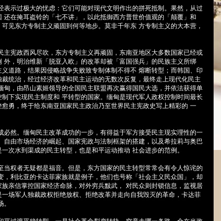
表示过极大的忧虑：它们可能对现代文明作出的拼死抵制。果然，从过
国 还在掩耳盗铃的「七不讲」，以此抵御西方普世价值观的「颠覆」和
，可见东方专制主义顽固到何等地步。莫非千年东 方专制主义的大本营，
主宪政西风尽吹，东方专制主义再顽固，东南亚地区大多数国家已经或
例 外，明治维新「脱亚入欧」的改革却被「富国强兵」的民族主义所绑
主义道路，结果因侵略战争失败致专制体制不得不 熔断转型；而韩国、印
独裁统治，经过经济改革和民主运动的无数次反复，最终走上现代化民主
的缅甸，由昂山素姬领导的全国民主联盟再次赢得国民大选，并依法获得单
控制下实现民主制度和 平转型的国家。缅甸是现代军人政权控制时间最长
挫愈勇，终于给东南亚国家民主政治乃至世界民主宪政史写上精彩的 一
必然。缅甸民主改革成功的一步，有得益于军方接受民主现实理性的一
、 自由市场经济的崛起、国家宪政与法制框架的搭建，以及希拉莉与奥巴
是一次水到渠成的民主转型，也是和平运动推动 社会进步的范例。
当权者无疑都是福音。但是，东方国家的民主转型常常会有令人惊诧的
 变，利比亚的卡达菲家族就是例子，他们也号称「社会主义民众国」，却
家族亲信掌控国家经济命脉，对外穷兵黩武， 对民众则封锁信息，监视居
是一场军人独裁政权拒绝放权、拒绝改革并走向自我毁灭的革命，卡达菲
场。