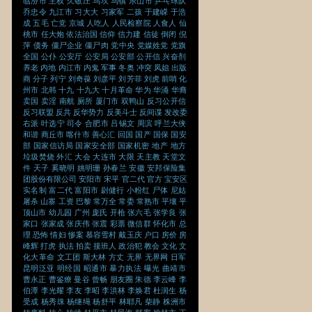
临汾市
主权
久敬庄
乌坎
乌镇
乐山市
乒乓球队
乔忠令
九江市
习大大
习家军
二孩
于建嵘
于浩
成
五毛
亡党
京城
人吃人
人民检察院
人食人
仙
桃市
任大炮
依法治国
信仰
信力建
信徒
倒闭
倪
萍
债务
僵尸企业
僵尸肉
党中央
党媒姓党
党旗
全国
公仆
公安厅
公安局
公安部
公开信
兴奋剂
养老
内地
内江市
内鬼
军事
冬奥
冲突
凤姐
出版
商
分子
列宁
刘奇葆
刘彦平
刘芳菲
刘虎
前哨
化
州市
北韩
十九
十九大
十月革命
华为
华涌
华裔
卖国
卖淫
南航
厕所
厦门市
双鸭山
反习公开信
反习联盟
反共
反华势力
反美斗士
反间谍
发改委
右派
叶选宁
司令
合肥市
吕锡文
周滨
呼兰大侠
和谐
商丘市
喀什市
善心汇
回国
国产
国保
国安
部
国家信访局
国家安全部
国家机密
地产
地方
垃圾焚烧
外汇
大会
大连市
大限
天主教
天堂文
件
天子
奚晓明
姚明珊
孙春兰
安徽
安邦保险集
团股份有限公司
安阳市
宋平
官二代
官方
宝安区
实名制
富二代
富阳市
尉健行
小粉红
尸体
尼姑
屠杀
山寨
工资
巴黎
常万全
常委
常熟市
平壤
平
顶山市
幼儿园
广州
庞氏
开枪
张六毛
张学良
张
家口
张家成
张庆伟
张震
彩票
微信群
怀化市
总
理
恐怖
情妇
惨案
慕容雪村
戴玉庆
户口
房价
房
峰辉
打虎
执法
拍卖
接班人
政治犯
教会
文化
文
化大革命
文工团
斯大林
方丈
无界
无界网
日军
昆明泛亚
明经国
昭通市
暴力执法
曝光
曲靖市
曹永正
曹鉴燎
曼谷
曾畅
朋友圈
朱德
李云峰
李
伯潭
李光耀
李友
李昭
李洪林
李焕君
杜润生
杨
受成
杨秀珠
杨继绳
杨舒平
林耶凡
柴静
株洲市