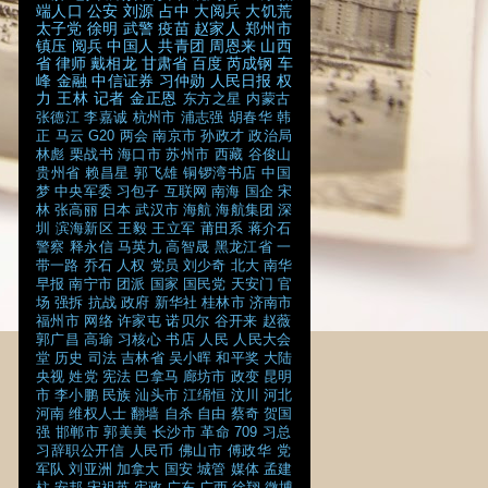
端人口
公安
刘源
占中
大阅兵
大饥荒
太子党
徐明
武警
疫苗
赵家人
郑州市
镇压
阅兵
中国人
共青团
周恩来
山西
省
律师
戴相龙
甘肃省
百度
芮成钢
车
峰
金融
中信证券
习仲勋
人民日报
权
力
王林
记者
金正恩
东方之星
内蒙古
张德江
李嘉诚
杭州市
浦志强
胡春华
韩
正
马云
G20
两会
南京市
孙政才
政治局
林彪
栗战书
海口市
苏州市
西藏
谷俊山
贵州省
赖昌星
郭飞雄
铜锣湾书店
中国
梦
中央军委
习包子
互联网
南海
国企
宋
林
张高丽
日本
武汉市
海航
海航集团
深
圳
滨海新区
王毅
王立军
莆田系
蒋介石
警察
释永信
马英九
高智晟
黑龙江省
一
带一路
乔石
人权
党员
刘少奇
北大
南华
早报
南宁市
团派
国家
国民党
天安门
官
场
强拆
抗战
政府
新华社
桂林市
济南市
福州市
网络
许家屯
诺贝尔
谷开来
赵薇
郭广昌
高瑜
习核心
书店
人民
人民大会
堂
历史
司法
吉林省
吴小晖
和平奖
大陆
央视
姓党
宪法
巴拿马
廊坊市
政变
昆明
市
李小鹏
民族
汕头市
江绵恒
汶川
河北
河南
维权人士
翻墙
自杀
自由
蔡奇
贺国
强
邯郸市
郭美美
长沙市
革命
709
习总
习辞职公开信
人民币
佛山市
傅政华
党
军队
刘亚洲
加拿大
国安
城管
媒体
孟建
柱
安邦
宋祖英
宪政
广东
广西
徐翔
微博