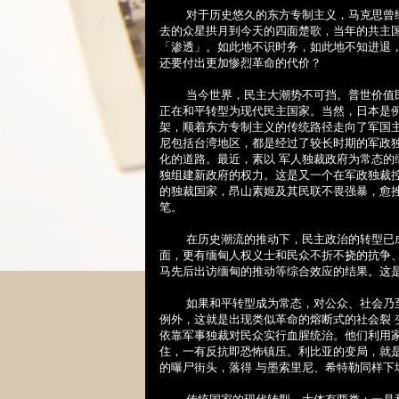
对于历史悠久的东方专制主义，马克思曾经
去的众星拱月到今天的四面楚歌，当年的共主
「渗透」。如此地不识时务，如此地不知进退
还要付出更加惨烈革命的代价？
当今世界，民主大潮势不可挡。普世价值民
正在和平转型为现代民主国家。当然，日本是
架，顺着东方专制主义的传统路径走向了军国
尼包括台湾地区，都是经过了较长时期的军政
化的道路。最近，素以 军人独裁政府为常态
独组建新政府的权力。这是又一个在军政独裁
的独裁国家，昂山素姬及其民联不畏强暴，愈
笔。
在历史潮流的推动下，民主政治的转型已成
面，更有缅甸人权义士和民众不折不挠的抗争
马先后出访缅甸的推动等综合效应的结果。这
如果和平转型成为常态，对公众、社会乃至
例外，这就是出现类似革命的熔断式的社会裂
依靠军事独裁对民众实行血腥统治。他们利用
住，一有反抗即恐怖镇压。利比亚的变局，就
的曝尸街头，落得 与墨索里尼、希特勒同样下