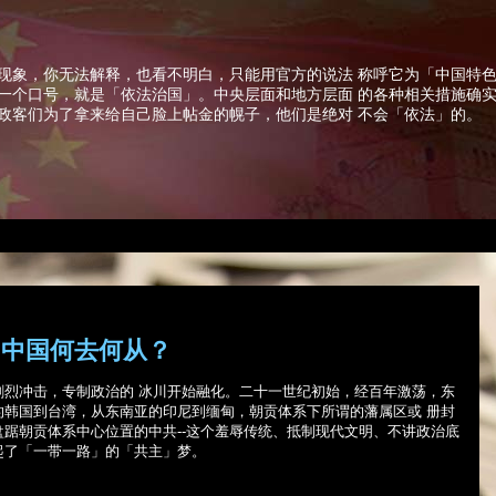
现象，你无法解释，也看不明白，只能用官方的说法 称呼它为「中国特
一个口号，就是「依法治国」。中央层面和地方层面 的各种相关措施确
政客们为了拿来给自己脸上帖金的幌子，他们是绝对 不会「依法」的。
 中国何去何从？
剧烈冲击，专制政治的 冰川开始融化。二十一世纪初始，经百年激荡，东
的韩国到台湾，从东南亚的印尼到缅甸，朝贡体系下所谓的藩属区或 册封
盘踞朝贡体系中心位置的中共
--
这个羞辱传统、抵制现代文明、不讲政治底
起了「一带一路」的「共主」梦。