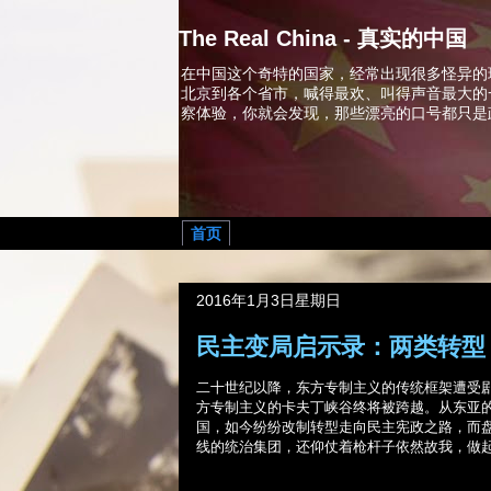
The Real China - 真实的中国
在中国这个奇特的国家，经常出现很多怪异的
北京到各个省市，喊得最欢、叫得声音最大的
察体验，你就会发现，那些漂亮的口号都只是
首页
2016年1月3日星期日
民主变局启示录：两类转型
二十世纪以降，东方专制主义的传统框架遭受
方专制主义的卡夫丁峡谷终将被跨越。从东亚
国，如今纷纷改制转型走向民主宪政之路，而
线的统治集团，还仰仗着枪杆子依然故我，做