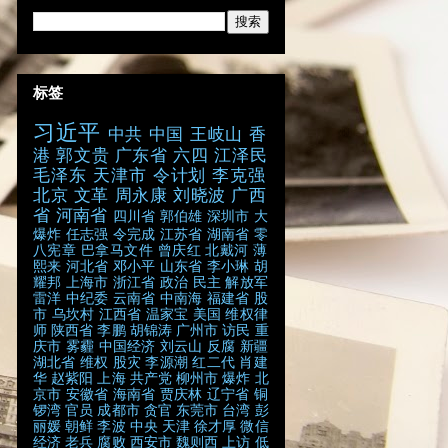
标签
习近平
中共
中国
王岐山
香
港
郭文贵
广东省
六四
江泽民
毛泽东
天津市
令计划
李克强
北京
文革
周永康
刘晓波
广西
省
河南省
四川省
郭伯雄
深圳市
大
爆炸
任志强
令完成
江苏省
湖南省
零
八宪章
巴拿马文件
曾庆红
北戴河
薄
熙来
河北省
邓小平
山东省
李小琳
胡
耀邦
上海市
浙江省
政治
民主
解放军
雷洋
中纪委
云南省
中南海
福建省
股
市
乌坎村
江西省
温家宝
美国
维权律
师
陕西省
李鹏
胡锦涛
广州市
访民
重
庆市
雾霾
中国经济
刘云山
反腐
新疆
湖北省
维权
股灾
李源潮
红二代
肖建
华
赵紫阳
上海
共产党
柳州市
爆炸
北
京市
安徽省
海南省
贾庆林
辽宁省
铜
锣湾
官员
成都市
贪官
东莞市
台湾
彭
丽媛
朝鲜
李波
中央
天津
徐才厚
微信
经济
老兵
腐败
西安市
魏则西
上访
低