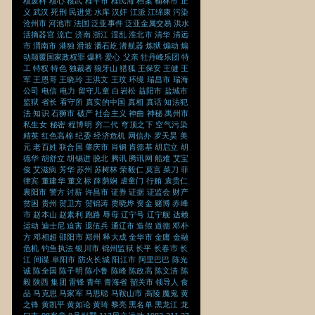
核废料
核心
核武
桂平市
桂民海
档案
榆林市
正
义
武汉
死刑
民进党
水库
汉奸
江派
江绵康
污染
沧州市
河池市
法国
泛亚事件
泛亚金属交易
洪水
活摘器官
流亡
济南
浙江
淫乱
淮北市
清华
清远
市
渭南市
港独
滑坡
潘石屹
潜航器
炼狱
煽动
煽
动颠覆国家政权罪
爆料
爱心
父亲
牡丹峰乐团
特
工
特权
特色
独裁者
狼牙山
猎狐
王保安
王健
王
军
王恩哥
王晓玲
王洪文
王玟
环境
瑞昌市
瑞海
公司
电信
电力
留守儿童
白岩松
益阳市
盐城市
监狱
省长
看守所
真实的中国
真相
真话
知法犯
法
知识
石狮市
破产
社会主义
神曲
神秘
禹州市
私生女
秘密
程博明
穷二代
穹顶之下
空气污染
精英
红色高棉
纪委
经济危机
网信办
罗天昊
美
元
老百姓
联合国
肇庆市
肖钢
肯德基
胡启立
胡
德华
胡舒立
胡锡进
脱北
腾讯
腾讯网
船难
艾宝
俊
艾滋病
芳华
苏州
苏树林
荣毅仁
莫言
菜刀
菲
律宾
董建华
董文标
薛荫娴
虐童门
行贿
袁贵仁
襄阳市
警方
讨薪
许昌市
证券
证据
证监会
财产
贫困
贵州
贺卫方
贺锦涛
贾晓烨
资金
赌博
赤峰
市
赵本山
赵素利
跑路
辱母
辽宁号
辽宁舰
达赖
运动
迪士尼
迫害
退伍兵
通辽市
造假
道德
邓朴
方
邓相超
邵阳市
郑州
释大成
金华市
金庸
金融
危机
钓鱼执法
银川市
锦州监狱
长平
长春市
长
江
间谍
阜阳市
防火长城
阳江市
阿里巴巴
陈光
诚
陈全国
陈子明
陈小鲁
陈峰
陈政高
陈文清
陈
毅
陕西
集团
雷锋
青年
青海省
韶关市
领导人
食
品
马克思
马家军
马思聪
马鞍山市
高陵
魔鬼
黄
之锋
黄凯平
黄如论
黄琦
黎亮
黑名单
黑龙江
龙