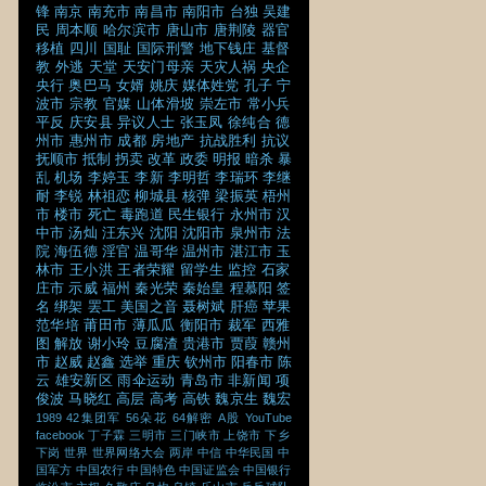
锋
南京
南充市
南昌市
南阳市
台独
吴建
民
周本顺
哈尔滨市
唐山市
唐荆陵
器官
移植
四川
国耻
国际刑警
地下钱庄
基督
教
外逃
天堂
天安门母亲
天灾人祸
央企
央行
奥巴马
女婿
姚庆
媒体姓党
孔子
宁
波市
宗教
官媒
山体滑坡
崇左市
常小兵
平反
庆安县
异议人士
张玉凤
徐纯合
德
州市
惠州市
成都
房地产
抗战胜利
抗议
抚顺市
抵制
拐卖
改革
政委
明报
暗杀
暴
乱
机场
李婷玉
李新
李明哲
李瑞环
李继
耐
李锐
林祖恋
柳城县
核弹
梁振英
梧州
市
楼市
死亡
毒跑道
民生银行
永州市
汉
中市
汤灿
汪东兴
沈阳
沈阳市
泉州市
法
院
海伍德
淫官
温哥华
温州市
湛江市
玉
林市
王小洪
王者荣耀
留学生
监控
石家
庄市
示威
福州
秦光荣
秦始皇
程慕阳
签
名
绑架
罢工
美国之音
聂树斌
肝癌
苹果
范华培
莆田市
薄瓜瓜
衡阳市
裁军
西雅
图
解放
谢小玲
豆腐渣
贵港市
贾葭
赣州
市
赵威
赵鑫
选举
重庆
钦州市
阳春市
陈
云
雄安新区
雨伞运动
青岛市
非新闻
项
俊波
马晓红
高层
高考
高铁
魏京生
魏宏
1989
42集团军
56朵花
64解密
A股
YouTube
facebook
丁子霖
三明市
三门峡市
上饶市
下乡
下岗
世界
世界网络大会
两岸
中信
中华民国
中
国军方
中国农行
中国特色
中国证监会
中国银行