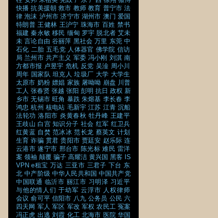
快播
抗美援朝
救市
教师
教育
普宁市
法
律
泡沫
泸州市
济宁市
湖州市
澳门
爱国
特朗普
王健林
王沪宁
珠海市
百姓
禁书
福建
秦永敏
移民
缅甸
罗宇
脱北者
艾未
未
言论自由
谷丽萍
黑社会
万里
东莞
中
石化
二胎
五毛党
人体器官
佛学院
信访
局
兰州市
共产主义
军委
冯小刚
刘淇
南
方都市报
卢昱宇
危机
反党
吴淦
周小川
周年
国家队
坦克人
垃圾厂
大学
大学生
太原市
奶粉
嫖娼
家族
屠呦呦
崩盘
川普
工人
张春贤
张越
张阳
彭明
抗日
政权
新
乡市
无锡市
旺角
暴跌
朱熔基
李长春
李
鸿忠
杭州
核电站
毛新宇
江苏
江青
沉船
法轮功
洛阳市
炎黄春秋
牡丹峰
王建平
王歧山
白宫
知识分子
社会
红军
红卫兵
红黄蓝
自焚
范冰冰
范长龙
蔡英文
计划
生育
诈骗
贯君
贵阳市
贾廷安
赵乐际
连
云港市
遂宁市
邢台市
陈光标
难民
雷洋
案
领袖
颠覆
骗子
高耀洁
黄兴国
黑客
IS
VPN
e租宝
万达
三亚市
三君子
下台
东
北
中产阶级
中华人民共和国
中国共产党
中国联通
临沂市
丽江市
习明泽
习近平
与他的情人们
于幼军
云浮市
人权律师
会议
俞可平
信阳市
八九
公务员
公民
六
四天网
军人
军区
军改
军权
农民工
冤案
冯正虎
出逃
刘霞
化工
北海市
医院
华国