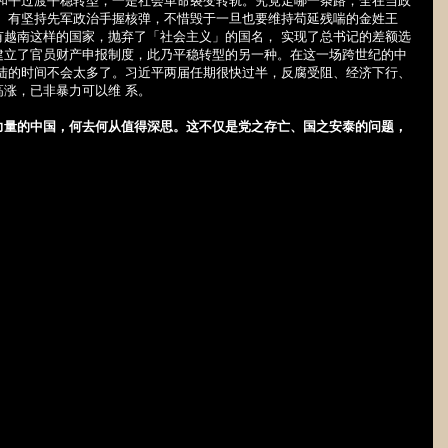
平过渡平稳转型，一是社会革命裂变转轨。究竟走哪一条路，全在当政
， 有坚持先军政治手握核弹，不惜毁于一旦也要维持苟延残喘的金姓王
有越南这样的国家，抛弃了「社会主义」的国名， 实现了总书记的差额选
建立了官员财产申报制度，此乃平稳转型的另一种。在这一场跨世纪的中
大陆的时间不会太多了。习近平两届任期很快过半，反腐受阻、经济下行、
涨，已非暴力可以维 系。
力量的中国，何去何从值得深思。这不仅是党之存亡、国之安泰的问题，