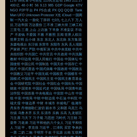
口市
08宪章
0号别墅
113民主运动
1983
211
27
400亿
48小时
56
9.13
985
GDP
Google
KTV
NGO
P2P平台
P4
PS合成
PX
QQ
QQ群
Tank
Man
UFO
Unknown Protester
X光
iCloud
一国两
制
一汽大众
一胎化
丁薛祥
七0九
七上八下
万人
抗
万达帝国
万达股份
三不准
三峡大坝
三峡工程
三里屯
三鹿
上山
上访族
下半身
不准妄议
不动
产
不差钱
不爱国
不雅
不雅照
丑闻
世界人权日
世界文明
丘小雄
东京
东北人
东北病
东方集团
东森电视台
东汪镇
东营市
东阳市
东风
丢人现眼
严家祺
严打
严防
中俄军演
中共中央党校
中共中
央组织部
中共国亡
中共官员
中共政府
中共洗脑
教材
中印边境
中国人民银行
中国会
中国体坛
中
国使馆
中国公民
中国制造
中国天价
中国存亡
中
国式
中国式普选
中国式病毒
中国政府
中国政法
中国教父习近平
中国无眠
中国权贵
中国楼市
中
国模式
中国民主
中国民主党
中国民主教育基金
会
中国研究院
中国社会
中国红会
中国街头
中国
财政
中国资本
中国近代史
中国钱局
中国青年政
治学院
中国首善
中央电视台
中宣部
中山市
中巡
组
中彩
中情局
中朝
中朝边境
中石油
中科院
中
端犬儒
中缅边界
中财
丰城市
丰城电厂
临湘市
丹东市
丹增德勒仁波切
丽水市
义和团
乌克兰
乌
坎镇
乌鲁木齐
乐天
乐清市
乐购
乐高
九龙坡区
习主席
习天下
习子规
习思想
习时代
习王朝
习
皇帝
习老弟
习近平和他的六个女人
习近平和情
人
习近平，李克强
习近平，江泽民
买官
争来的
一票
二奶
二炮
于明芳
于欢
于泓源
云南
互联网