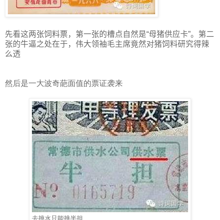
先看这两张饲料票，第一张的槽点自然是“母猪供应卡”。第二
张的牛逼之处在于，伟大领袖毛主席竟然对猪饲料研究得辣
么透
然后是一大波奇葩面值的票证袭来
去挑水只能挑半担