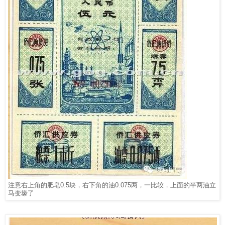
注意右上角的肥皂
0.5
块，右下角的油
0.075
两，一比较，上面的半两油立
马变壕了