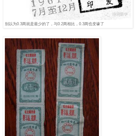
别以为
0.3
两就是最少的了，与
0.2
两相比，
0.3
两也变壕了