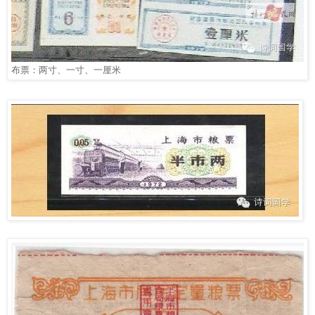
布票：两寸、一寸、一厘米