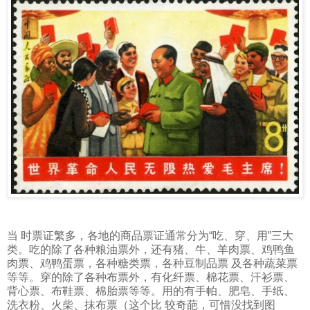
当 时票证繁多，各地的商品票证通常分为“吃、穿、用”三大
类。吃的除了各种粮油票外，还有猪、牛、羊肉票、鸡鸭鱼
肉票、鸡鸭蛋票，各种糖类票，各种豆制品票 及各种蔬菜票
等等。穿的除了各种布票外，有化纤票、棉花票、汗衫票、
背心票、布鞋票、棉胎票等等。用的有手帕、肥皂、手纸、
洗衣粉、火柴、抹布票（这个比 较奇葩，可惜没找到图