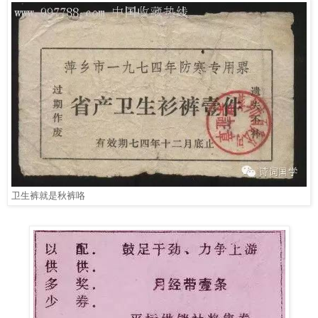
卫生裤就是秋裤咯