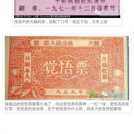
传说中的大姨妈票，还配了口号：鼓足干劲，力争上游
最极品的觉悟票隆重出场了，传说觉悟票有两种，一红一绿，觉悟高的发
红票，觉悟差的发绿票，至于觉悟票作什么用，就请大伙发挥想象咯