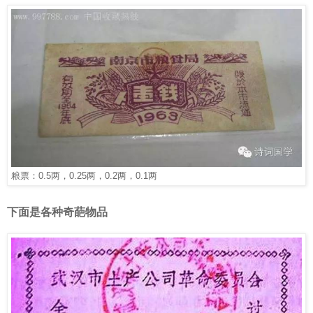
粮票：
0.5
两，
0.25
两，
0.2
两，
0.1
两
下面是各种奇葩物品