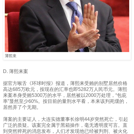
薄熙来
D.
薄熙来案
据官方喉舌《环球时报》报道，薄熙来受贿的别墅居然价格
高达
685
万欧元，按现在的汇率也即
5282
万人民币元。薄熙
来案本身受贿
5300
万的水平，居然被以
2000
万处理，“包庇
率”显然至少
60%
。按目前的量刑水平看，本来该判死缓的，
居然弄了个无期。
薄案的主要证人，大连实德董事长徐明
44
岁突然死亡，引起
广泛的质疑。该案完全属于黑箱操作，毫无透明度可言。直
到突然猝死的消息发布，人们才发现他已经被判刑、被火化