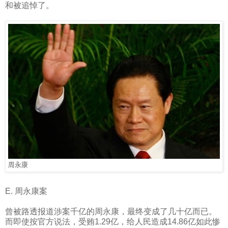
和被追悼了。
周永康
E.
周永康案
曾被路透报道涉案千亿的周永康，最终变成了几十亿而已。
而即使按官方说法，受贿
1.29
亿，给人民造成
14.86
亿如此惨