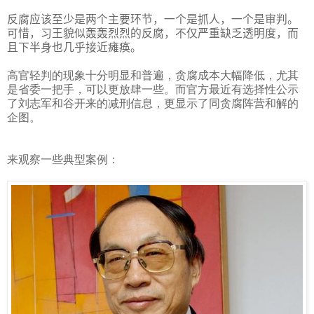
反腐应该至少是两个主要环节，一个是抓人，一个是审判。
可惜，习王貌似轰轰烈烈的反腐，不仅严重缺乏透明度，而
且下半身也几乎接近瘫痪。
高官轻判的现象十分明显和普遍，贪腐成本大幅降低，尤其
是省委一把手，可以更放肆一些。而官方最近有选择性公示
了刘志军和谷开来的减刑信息，更显示了同贪腐阵营和解的
企图。
来观察一些典型案例：