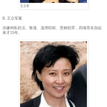
王立军
B.
王立军案
涉嫌徇私枉法、叛逃、滥用职权、受贿犯罪，四项罪名加起
来才
15
年。