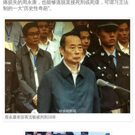
痛损失的周永康，也能够逃脱直接死刑或死缓，可谓习王法
制的一大“历史性奇葩”。
周永康亲信蒋洁敏被判刑16年