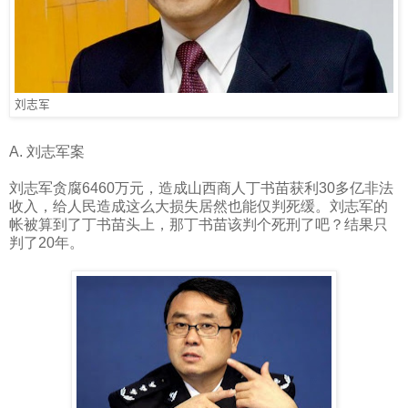
刘志军
A.
刘志军案
刘志军贪腐
6460
万元，造成山西商人丁书苗获利
30
多亿非法
收入，给人民造成这么大损失居然也能仅判死缓。刘志军的
帐被算到了丁书苗头上，那丁书苗该判个死刑了吧？结果只
判了
20
年。