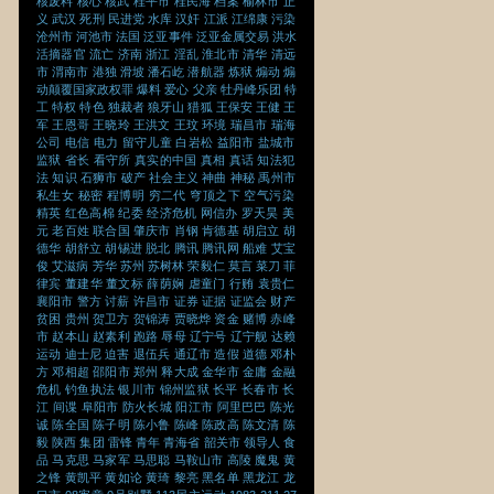
核废料
核心
核武
桂平市
桂民海
档案
榆林市
正
义
武汉
死刑
民进党
水库
汉奸
江派
江绵康
污染
沧州市
河池市
法国
泛亚事件
泛亚金属交易
洪水
活摘器官
流亡
济南
浙江
淫乱
淮北市
清华
清远
市
渭南市
港独
滑坡
潘石屹
潜航器
炼狱
煽动
煽
动颠覆国家政权罪
爆料
爱心
父亲
牡丹峰乐团
特
工
特权
特色
独裁者
狼牙山
猎狐
王保安
王健
王
军
王恩哥
王晓玲
王洪文
王玟
环境
瑞昌市
瑞海
公司
电信
电力
留守儿童
白岩松
益阳市
盐城市
监狱
省长
看守所
真实的中国
真相
真话
知法犯
法
知识
石狮市
破产
社会主义
神曲
神秘
禹州市
私生女
秘密
程博明
穷二代
穹顶之下
空气污染
精英
红色高棉
纪委
经济危机
网信办
罗天昊
美
元
老百姓
联合国
肇庆市
肖钢
肯德基
胡启立
胡
德华
胡舒立
胡锡进
脱北
腾讯
腾讯网
船难
艾宝
俊
艾滋病
芳华
苏州
苏树林
荣毅仁
莫言
菜刀
菲
律宾
董建华
董文标
薛荫娴
虐童门
行贿
袁贵仁
襄阳市
警方
讨薪
许昌市
证券
证据
证监会
财产
贫困
贵州
贺卫方
贺锦涛
贾晓烨
资金
赌博
赤峰
市
赵本山
赵素利
跑路
辱母
辽宁号
辽宁舰
达赖
运动
迪士尼
迫害
退伍兵
通辽市
造假
道德
邓朴
方
邓相超
邵阳市
郑州
释大成
金华市
金庸
金融
危机
钓鱼执法
银川市
锦州监狱
长平
长春市
长
江
间谍
阜阳市
防火长城
阳江市
阿里巴巴
陈光
诚
陈全国
陈子明
陈小鲁
陈峰
陈政高
陈文清
陈
毅
陕西
集团
雷锋
青年
青海省
韶关市
领导人
食
品
马克思
马家军
马思聪
马鞍山市
高陵
魔鬼
黄
之锋
黄凯平
黄如论
黄琦
黎亮
黑名单
黑龙江
龙