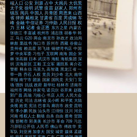
端人口
公安
刘源
占中
大阅兵
大饥荒
太子党
徐明
武警
疫苗
赵家人
郑州市
镇压
阅兵
中国人
共青团
周恩来
山西
省
律师
戴相龙
甘肃省
百度
芮成钢
车
峰
金融
中信证券
习仲勋
人民日报
权
力
王林
记者
金正恩
东方之星
内蒙古
张德江
李嘉诚
杭州市
浦志强
胡春华
韩
正
马云
G20
两会
南京市
孙政才
政治局
林彪
栗战书
海口市
苏州市
西藏
谷俊山
贵州省
赖昌星
郭飞雄
铜锣湾书店
中国
梦
中央军委
习包子
互联网
南海
国企
宋
林
张高丽
日本
武汉市
海航
海航集团
深
圳
滨海新区
王毅
王立军
莆田系
蒋介石
警察
释永信
马英九
高智晟
黑龙江省
一
带一路
乔石
人权
党员
刘少奇
北大
南华
早报
南宁市
团派
国家
国民党
天安门
官
场
强拆
抗战
政府
新华社
桂林市
济南市
福州市
网络
许家屯
诺贝尔
谷开来
赵薇
郭广昌
高瑜
习核心
书店
人民
人民大会
堂
历史
司法
吉林省
吴小晖
和平奖
大陆
央视
姓党
宪法
巴拿马
廊坊市
政变
昆明
市
李小鹏
民族
汕头市
江绵恒
汶川
河北
河南
维权人士
翻墙
自杀
自由
蔡奇
贺国
强
邯郸市
郭美美
长沙市
革命
709
习总
习辞职公开信
人民币
佛山市
傅政华
党
军队
刘亚洲
加拿大
国安
城管
媒体
孟建
柱
安邦
宋祖英
宪政
广东
广西
徐翔
微博