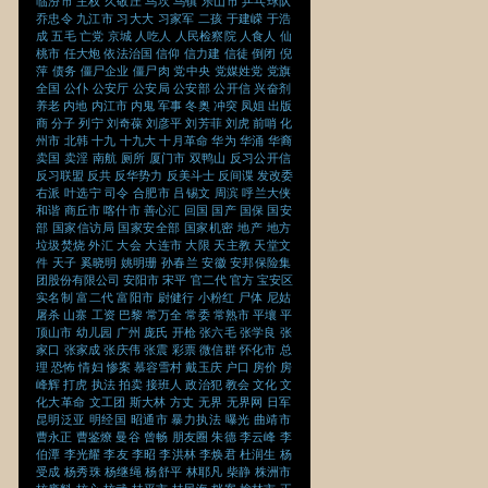
临汾市
主权
久敬庄
乌坎
乌镇
乐山市
乒乓球队
乔忠令
九江市
习大大
习家军
二孩
于建嵘
于浩
成
五毛
亡党
京城
人吃人
人民检察院
人食人
仙
桃市
任大炮
依法治国
信仰
信力建
信徒
倒闭
倪
萍
债务
僵尸企业
僵尸肉
党中央
党媒姓党
党旗
全国
公仆
公安厅
公安局
公安部
公开信
兴奋剂
养老
内地
内江市
内鬼
军事
冬奥
冲突
凤姐
出版
商
分子
列宁
刘奇葆
刘彦平
刘芳菲
刘虎
前哨
化
州市
北韩
十九
十九大
十月革命
华为
华涌
华裔
卖国
卖淫
南航
厕所
厦门市
双鸭山
反习公开信
反习联盟
反共
反华势力
反美斗士
反间谍
发改委
右派
叶选宁
司令
合肥市
吕锡文
周滨
呼兰大侠
和谐
商丘市
喀什市
善心汇
回国
国产
国保
国安
部
国家信访局
国家安全部
国家机密
地产
地方
垃圾焚烧
外汇
大会
大连市
大限
天主教
天堂文
件
天子
奚晓明
姚明珊
孙春兰
安徽
安邦保险集
团股份有限公司
安阳市
宋平
官二代
官方
宝安区
实名制
富二代
富阳市
尉健行
小粉红
尸体
尼姑
屠杀
山寨
工资
巴黎
常万全
常委
常熟市
平壤
平
顶山市
幼儿园
广州
庞氏
开枪
张六毛
张学良
张
家口
张家成
张庆伟
张震
彩票
微信群
怀化市
总
理
恐怖
情妇
惨案
慕容雪村
戴玉庆
户口
房价
房
峰辉
打虎
执法
拍卖
接班人
政治犯
教会
文化
文
化大革命
文工团
斯大林
方丈
无界
无界网
日军
昆明泛亚
明经国
昭通市
暴力执法
曝光
曲靖市
曹永正
曹鉴燎
曼谷
曾畅
朋友圈
朱德
李云峰
李
伯潭
李光耀
李友
李昭
李洪林
李焕君
杜润生
杨
受成
杨秀珠
杨继绳
杨舒平
林耶凡
柴静
株洲市