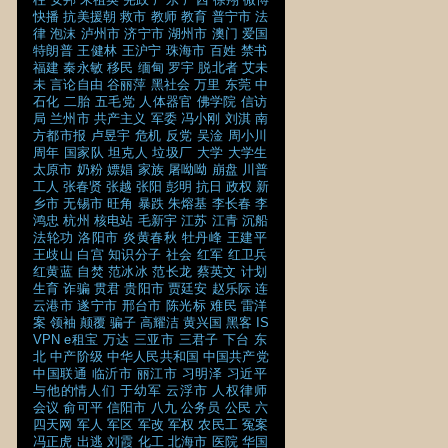
快播
抗美援朝
救市
教师
教育
普宁市
法
律
泡沫
泸州市
济宁市
湖州市
澳门
爱国
特朗普
王健林
王沪宁
珠海市
百姓
禁书
福建
秦永敏
移民
缅甸
罗宇
脱北者
艾未
未
言论自由
谷丽萍
黑社会
万里
东莞
中
石化
二胎
五毛党
人体器官
佛学院
信访
局
兰州市
共产主义
军委
冯小刚
刘淇
南
方都市报
卢昱宇
危机
反党
吴淦
周小川
周年
国家队
坦克人
垃圾厂
大学
大学生
太原市
奶粉
嫖娼
家族
屠呦呦
崩盘
川普
工人
张春贤
张越
张阳
彭明
抗日
政权
新
乡市
无锡市
旺角
暴跌
朱熔基
李长春
李
鸿忠
杭州
核电站
毛新宇
江苏
江青
沉船
法轮功
洛阳市
炎黄春秋
牡丹峰
王建平
王歧山
白宫
知识分子
社会
红军
红卫兵
红黄蓝
自焚
范冰冰
范长龙
蔡英文
计划
生育
诈骗
贯君
贵阳市
贾廷安
赵乐际
连
云港市
遂宁市
邢台市
陈光标
难民
雷洋
案
领袖
颠覆
骗子
高耀洁
黄兴国
黑客
IS
VPN
e租宝
万达
三亚市
三君子
下台
东
北
中产阶级
中华人民共和国
中国共产党
中国联通
临沂市
丽江市
习明泽
习近平
与他的情人们
于幼军
云浮市
人权律师
会议
俞可平
信阳市
八九
公务员
公民
六
四天网
军人
军区
军改
军权
农民工
冤案
冯正虎
出逃
刘霞
化工
北海市
医院
华国