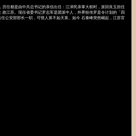
职，历任都是由中共总书记的亲信出任：江泽民亲掌大权时，派回良玉担任
主 政江苏。现任省委书记罗志军是团派中人，外界纷传罗是令计划的「四
出任公安部部长一职，可惜人算不如天算。如今 石泰峰突然崛起，江苏官