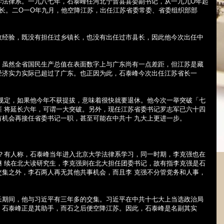
学法律系。一九八七年，石泰峰任河北宁晋县县委副书记，从一九九O
年起
长。二O
一O
年九月，他空降江苏，出任江苏省委常委、省委组织部部
政经验，既没有担任过乡镇长，也没有出任过市县长，因此他今次出任中
，虽然全省国民生产总值在表面数字上与广东尚有一点差距，但江苏是藏
经济实力实际已超过了广东。也正因为此，石泰峰今次出任江苏省长一
休规定，如果他今年不获提拔，意味着很快就要退休。他今次一举突破「七
涯 将延长六年，可谓一大突破。另外，现任江苏省委书记罗志军已六十四
有机会再接任省委书记一职，甚至可能在中共十 九大上更进一步。
马？有人称，石泰峰当年进入北京大学法律系学习，同一时期，李克强也在
继 续在北大读研究生，李克强则在北大担任团委书记，故有指李克强是石
交集之外，李石两人再无其他共事机会，而且李 克强不分管党务和人事，
长期间，他与习近平有三年多的交集。习近平在中共十七大上当选政治局
，石泰峰正是其助手，而石之后便空降江苏。因此，石泰峰是名副其实