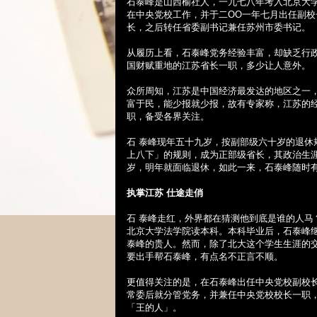
石泰峰是山西榆社人，一九七八年考入北京大
在中央党校工作，并于二OO
一年七月出任副校
长，之后转任省委副书记兼任苏州市委书记。
从履历上看，石泰峰党务经验丰富，却缺乏行
国财赋重地的江苏省长一职，多少让人意外。
众所周知，江苏是中国经济最发达的地区之一
富于民，能少报就少报，故有专家称，江苏的
职，备受各界关注。
石 泰峰现年五十九岁，按副部级六十岁的退
上八下」的规则，成为正部级省长，其政治生
岁，明年就面临退休，如此一来，石泰峰随时
执掌江苏
仕途走俏
石 泰峰走红，外界都在猜测他到底是谁的人
北京大学法学院读本科。本科毕业后，石泰峰
泰峰的贵人。然而，除了北大这个学生生涯的
要出手帮石泰峰，有点名不正言不顺。
更值得关注的是，在石泰峰出任中央党校副校
常委后就分管党务，并兼任中央党校校长一职
「王的人」。