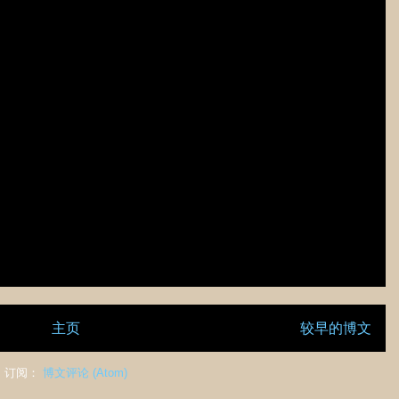
主页
较早的博文
订阅：
博文评论 (Atom)