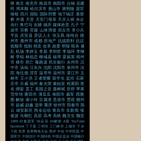
锋
南京
南充市
南昌市
南阳市
台独
吴建
民
周本顺
哈尔滨市
唐山市
唐荆陵
器官
移植
四川
国耻
国际刑警
地下钱庄
基督
教
外逃
天堂
天安门母亲
天灾人祸
央企
央行
奥巴马
女婿
姚庆
媒体姓党
孔子
宁
波市
宗教
官媒
山体滑坡
崇左市
常小兵
平反
庆安县
异议人士
张玉凤
徐纯合
德
州市
惠州市
成都
房地产
抗战胜利
抗议
抚顺市
抵制
拐卖
改革
政委
明报
暗杀
暴
乱
机场
李婷玉
李新
李明哲
李瑞环
李继
耐
李锐
林祖恋
柳城县
核弹
梁振英
梧州
市
楼市
死亡
毒跑道
民生银行
永州市
汉
中市
汤灿
汪东兴
沈阳
沈阳市
泉州市
法
院
海伍德
淫官
温哥华
温州市
湛江市
玉
林市
王小洪
王者荣耀
留学生
监控
石家
庄市
示威
福州
秦光荣
秦始皇
程慕阳
签
名
绑架
罢工
美国之音
聂树斌
肝癌
苹果
范华培
莆田市
薄瓜瓜
衡阳市
裁军
西雅
图
解放
谢小玲
豆腐渣
贵港市
贾葭
赣州
市
赵威
赵鑫
选举
重庆
钦州市
阳春市
陈
云
雄安新区
雨伞运动
青岛市
非新闻
项
俊波
马晓红
高层
高考
高铁
魏京生
魏宏
1989
42集团军
56朵花
64解密
A股
YouTube
facebook
丁子霖
三明市
三门峡市
上饶市
下乡
下岗
世界
世界网络大会
两岸
中信
中华民国
中
国军方
中国农行
中国特色
中国证监会
中国银行