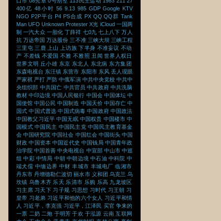
口市
08宪章
0号别墅
113民主运动
1983
211
27
400亿
48小时
56
9.13
985
GDP
Google
KTV
NGO
P2P平台
P4
PS合成
PX
QQ
QQ群
Tank
Man
UFO
Unknown Protester
X光
iCloud
一国两
制
一汽大众
一胎化
丁薛祥
七0九
七上八下
万人
抗
万达帝国
万达股份
三不准
三峡大坝
三峡工程
三里屯
三鹿
上山
上访族
下半身
不准妄议
不动
产
不差钱
不爱国
不雅
不雅照
丑闻
世界人权日
世界文明
丘小雄
东京
东北人
东北病
东方集团
东森电视台
东汪镇
东营市
东阳市
东风
丢人现眼
严家祺
严打
严防
中俄军演
中共中央党校
中共中
央组织部
中共国亡
中共官员
中共政府
中共洗脑
教材
中印边境
中国人民银行
中国会
中国体坛
中
国使馆
中国公民
中国制造
中国天价
中国存亡
中
国式
中国式普选
中国式病毒
中国政府
中国政法
中国教父习近平
中国无眠
中国权贵
中国楼市
中
国模式
中国民主
中国民主党
中国民主教育基金
会
中国研究院
中国社会
中国红会
中国街头
中国
财政
中国资本
中国近代史
中国钱局
中国青年政
治学院
中国首善
中央电视台
中宣部
中山市
中巡
组
中彩
中情局
中朝
中朝边境
中石油
中科院
中
端犬儒
中缅边界
中财
丰城市
丰城电厂
临湘市
丹东市
丹增德勒仁波切
丽水市
义和团
乌克兰
乌
坎镇
乌鲁木齐
乐天
乐清市
乐购
乐高
九龙坡区
习主席
习天下
习子规
习思想
习时代
习王朝
习
皇帝
习老弟
习近平和他的六个女人
习近平和情
人
习近平，李克强
习近平，江泽民
买官
争来的
一票
二奶
二炮
于明芳
于欢
于泓源
云南
互联网