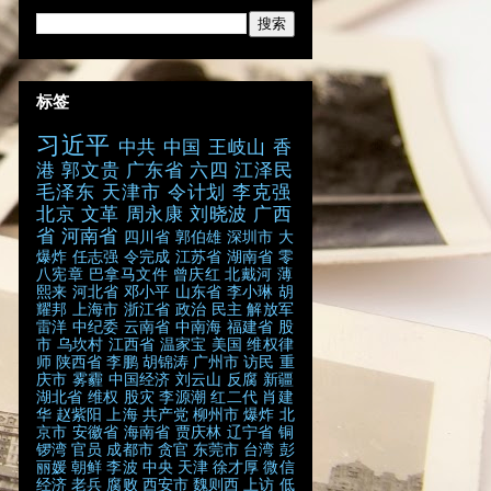
标签
习近平
中共
中国
王岐山
香
港
郭文贵
广东省
六四
江泽民
毛泽东
天津市
令计划
李克强
北京
文革
周永康
刘晓波
广西
省
河南省
四川省
郭伯雄
深圳市
大
爆炸
任志强
令完成
江苏省
湖南省
零
八宪章
巴拿马文件
曾庆红
北戴河
薄
熙来
河北省
邓小平
山东省
李小琳
胡
耀邦
上海市
浙江省
政治
民主
解放军
雷洋
中纪委
云南省
中南海
福建省
股
市
乌坎村
江西省
温家宝
美国
维权律
师
陕西省
李鹏
胡锦涛
广州市
访民
重
庆市
雾霾
中国经济
刘云山
反腐
新疆
湖北省
维权
股灾
李源潮
红二代
肖建
华
赵紫阳
上海
共产党
柳州市
爆炸
北
京市
安徽省
海南省
贾庆林
辽宁省
铜
锣湾
官员
成都市
贪官
东莞市
台湾
彭
丽媛
朝鲜
李波
中央
天津
徐才厚
微信
经济
老兵
腐败
西安市
魏则西
上访
低