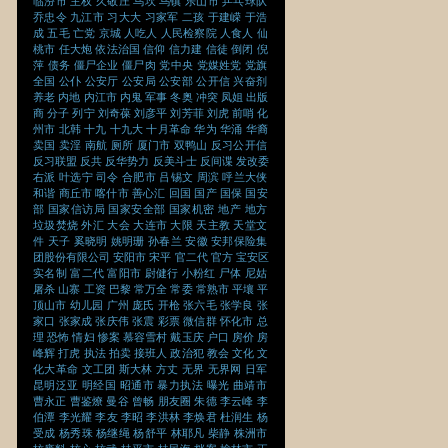
临汾市
主权
久敬庄
乌坎
乌镇
乐山市
乒乓球队
乔忠令
九江市
习大大
习家军
二孩
于建嵘
于浩
成
五毛
亡党
京城
人吃人
人民检察院
人食人
仙
桃市
任大炮
依法治国
信仰
信力建
信徒
倒闭
倪
萍
债务
僵尸企业
僵尸肉
党中央
党媒姓党
党旗
全国
公仆
公安厅
公安局
公安部
公开信
兴奋剂
养老
内地
内江市
内鬼
军事
冬奥
冲突
凤姐
出版
商
分子
列宁
刘奇葆
刘彦平
刘芳菲
刘虎
前哨
化
州市
北韩
十九
十九大
十月革命
华为
华涌
华裔
卖国
卖淫
南航
厕所
厦门市
双鸭山
反习公开信
反习联盟
反共
反华势力
反美斗士
反间谍
发改委
右派
叶选宁
司令
合肥市
吕锡文
周滨
呼兰大侠
和谐
商丘市
喀什市
善心汇
回国
国产
国保
国安
部
国家信访局
国家安全部
国家机密
地产
地方
垃圾焚烧
外汇
大会
大连市
大限
天主教
天堂文
件
天子
奚晓明
姚明珊
孙春兰
安徽
安邦保险集
团股份有限公司
安阳市
宋平
官二代
官方
宝安区
实名制
富二代
富阳市
尉健行
小粉红
尸体
尼姑
屠杀
山寨
工资
巴黎
常万全
常委
常熟市
平壤
平
顶山市
幼儿园
广州
庞氏
开枪
张六毛
张学良
张
家口
张家成
张庆伟
张震
彩票
微信群
怀化市
总
理
恐怖
情妇
惨案
慕容雪村
戴玉庆
户口
房价
房
峰辉
打虎
执法
拍卖
接班人
政治犯
教会
文化
文
化大革命
文工团
斯大林
方丈
无界
无界网
日军
昆明泛亚
明经国
昭通市
暴力执法
曝光
曲靖市
曹永正
曹鉴燎
曼谷
曾畅
朋友圈
朱德
李云峰
李
伯潭
李光耀
李友
李昭
李洪林
李焕君
杜润生
杨
受成
杨秀珠
杨继绳
杨舒平
林耶凡
柴静
株洲市