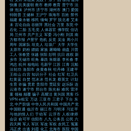
快播
抗美援朝
救市
教师
教育
普宁市
法
律
泡沫
泸州市
济宁市
湖州市
澳门
爱国
特朗普
王健林
王沪宁
珠海市
百姓
禁书
福建
秦永敏
移民
缅甸
罗宇
脱北者
艾未
未
言论自由
谷丽萍
黑社会
万里
东莞
中
石化
二胎
五毛党
人体器官
佛学院
信访
局
兰州市
共产主义
军委
冯小刚
刘淇
南
方都市报
卢昱宇
危机
反党
吴淦
周小川
周年
国家队
坦克人
垃圾厂
大学
大学生
太原市
奶粉
嫖娼
家族
屠呦呦
崩盘
川普
工人
张春贤
张越
张阳
彭明
抗日
政权
新
乡市
无锡市
旺角
暴跌
朱熔基
李长春
李
鸿忠
杭州
核电站
毛新宇
江苏
江青
沉船
法轮功
洛阳市
炎黄春秋
牡丹峰
王建平
王歧山
白宫
知识分子
社会
红军
红卫兵
红黄蓝
自焚
范冰冰
范长龙
蔡英文
计划
生育
诈骗
贯君
贵阳市
贾廷安
赵乐际
连
云港市
遂宁市
邢台市
陈光标
难民
雷洋
案
领袖
颠覆
骗子
高耀洁
黄兴国
黑客
IS
VPN
e租宝
万达
三亚市
三君子
下台
东
北
中产阶级
中华人民共和国
中国共产党
中国联通
临沂市
丽江市
习明泽
习近平
与他的情人们
于幼军
云浮市
人权律师
会议
俞可平
信阳市
八九
公务员
公民
六
四天网
军人
军区
军改
军权
农民工
冤案
冯正虎
出逃
刘霞
化工
北海市
医院
华国