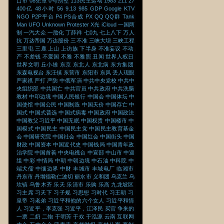
口市
08宪章
0号别墅
113民主运动
1983
211
27
400亿
48小时
56
9.13
985
GDP
Google
KTV
NGO
P2P平台
P4
PS合成
PX
QQ
QQ群
Tank
Man
UFO
Unknown Protester
X光
iCloud
一国两
制
一汽大众
一胎化
丁薛祥
七0九
七上八下
万人
抗
万达帝国
万达股份
三不准
三峡大坝
三峡工程
三里屯
三鹿
上山
上访族
下半身
不准妄议
不动
产
不差钱
不爱国
不雅
不雅照
丑闻
世界人权日
世界文明
丘小雄
东京
东北人
东北病
东方集团
东森电视台
东汪镇
东营市
东阳市
东风
丢人现眼
严家祺
严打
严防
中俄军演
中共中央党校
中共中
央组织部
中共国亡
中共官员
中共政府
中共洗脑
教材
中印边境
中国人民银行
中国会
中国体坛
中
国使馆
中国公民
中国制造
中国天价
中国存亡
中
国式
中国式普选
中国式病毒
中国政府
中国政法
中国教父习近平
中国无眠
中国权贵
中国楼市
中
国模式
中国民主
中国民主党
中国民主教育基金
会
中国研究院
中国社会
中国红会
中国街头
中国
财政
中国资本
中国近代史
中国钱局
中国青年政
治学院
中国首善
中央电视台
中宣部
中山市
中巡
组
中彩
中情局
中朝
中朝边境
中石油
中科院
中
端犬儒
中缅边界
中财
丰城市
丰城电厂
临湘市
丹东市
丹增德勒仁波切
丽水市
义和团
乌克兰
乌
坎镇
乌鲁木齐
乐天
乐清市
乐购
乐高
九龙坡区
习主席
习天下
习子规
习思想
习时代
习王朝
习
皇帝
习老弟
习近平和他的六个女人
习近平和情
人
习近平，李克强
习近平，江泽民
买官
争来的
一票
二奶
二炮
于明芳
于欢
于泓源
云南
互联网