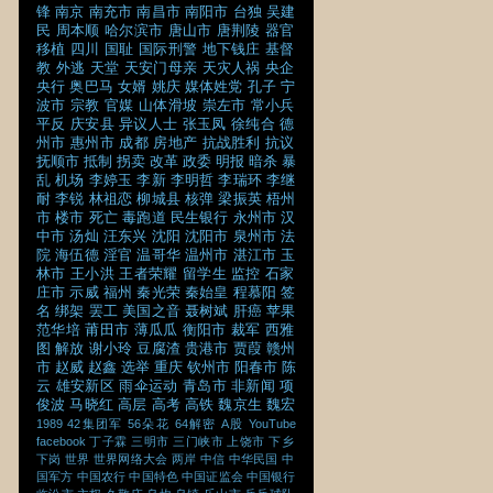
锋
南京
南充市
南昌市
南阳市
台独
吴建
民
周本顺
哈尔滨市
唐山市
唐荆陵
器官
移植
四川
国耻
国际刑警
地下钱庄
基督
教
外逃
天堂
天安门母亲
天灾人祸
央企
央行
奥巴马
女婿
姚庆
媒体姓党
孔子
宁
波市
宗教
官媒
山体滑坡
崇左市
常小兵
平反
庆安县
异议人士
张玉凤
徐纯合
德
州市
惠州市
成都
房地产
抗战胜利
抗议
抚顺市
抵制
拐卖
改革
政委
明报
暗杀
暴
乱
机场
李婷玉
李新
李明哲
李瑞环
李继
耐
李锐
林祖恋
柳城县
核弹
梁振英
梧州
市
楼市
死亡
毒跑道
民生银行
永州市
汉
中市
汤灿
汪东兴
沈阳
沈阳市
泉州市
法
院
海伍德
淫官
温哥华
温州市
湛江市
玉
林市
王小洪
王者荣耀
留学生
监控
石家
庄市
示威
福州
秦光荣
秦始皇
程慕阳
签
名
绑架
罢工
美国之音
聂树斌
肝癌
苹果
范华培
莆田市
薄瓜瓜
衡阳市
裁军
西雅
图
解放
谢小玲
豆腐渣
贵港市
贾葭
赣州
市
赵威
赵鑫
选举
重庆
钦州市
阳春市
陈
云
雄安新区
雨伞运动
青岛市
非新闻
项
俊波
马晓红
高层
高考
高铁
魏京生
魏宏
1989
42集团军
56朵花
64解密
A股
YouTube
facebook
丁子霖
三明市
三门峡市
上饶市
下乡
下岗
世界
世界网络大会
两岸
中信
中华民国
中
国军方
中国农行
中国特色
中国证监会
中国银行