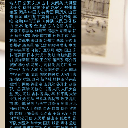
端人口
公安
刘源
占中
大阅兵
大饥荒
太子党
徐明
武警
疫苗
赵家人
郑州市
镇压
阅兵
中国人
共青团
周恩来
山西
省
律师
戴相龙
甘肃省
百度
芮成钢
车
峰
金融
中信证券
习仲勋
人民日报
权
力
王林
记者
金正恩
东方之星
内蒙古
张德江
李嘉诚
杭州市
浦志强
胡春华
韩
正
马云
G20
两会
南京市
孙政才
政治局
林彪
栗战书
海口市
苏州市
西藏
谷俊山
贵州省
赖昌星
郭飞雄
铜锣湾书店
中国
梦
中央军委
习包子
互联网
南海
国企
宋
林
张高丽
日本
武汉市
海航
海航集团
深
圳
滨海新区
王毅
王立军
莆田系
蒋介石
警察
释永信
马英九
高智晟
黑龙江省
一
带一路
乔石
人权
党员
刘少奇
北大
南华
早报
南宁市
团派
国家
国民党
天安门
官
场
强拆
抗战
政府
新华社
桂林市
济南市
福州市
网络
许家屯
诺贝尔
谷开来
赵薇
郭广昌
高瑜
习核心
书店
人民
人民大会
堂
历史
司法
吉林省
吴小晖
和平奖
大陆
央视
姓党
宪法
巴拿马
廊坊市
政变
昆明
市
李小鹏
民族
汕头市
江绵恒
汶川
河北
河南
维权人士
翻墙
自杀
自由
蔡奇
贺国
强
邯郸市
郭美美
长沙市
革命
709
习总
习辞职公开信
人民币
佛山市
傅政华
党
军队
刘亚洲
加拿大
国安
城管
媒体
孟建
柱
安邦
宋祖英
宪政
广东
广西
徐翔
微博