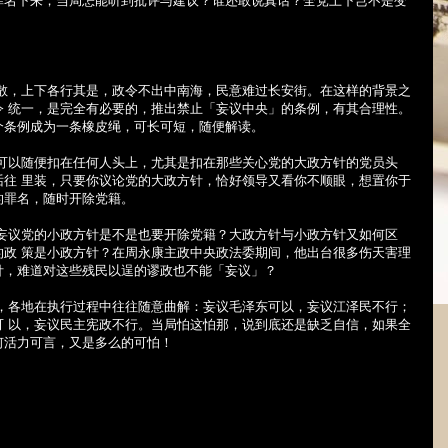
罪名下来，当局怎能听到批评与建议？谁还敢说真话？全党上下岂不是变
松散，上下各行其是，政令不出中南海，民意难过长安街。在这样的背景之
令 统一，是完全有必要的，推出禁止「妄议中央」的条例，有其合理性。
个条例成为一条橡皮绳，可长可短，随便解读。
子可以随便扣在任何人头上，尤其是扣在那些关心党的大政方针的党员头
话往 里装，只要你议论党的大政方针，恰好领导又看你不顺眼，想置你于
的罪名，随时开除党籍。
么妄议党的小政方针是不是也要开除党籍？大政方针与小政方针又如何区
的政 策是小政方针？在周永康主政中央政法委期间，他出台很多伤天害理
针，难道对这些残民以逞的谬政也不能「妄议」？
准，各地在执行过程中往往随意曲解：妄议毛泽东可以，妄议江泽民不行；
可 以，妄议民主宪政不行。当局怕这怕那，说到底还是缺乏自信，如果全
何活力可言，又是多么的可怕！