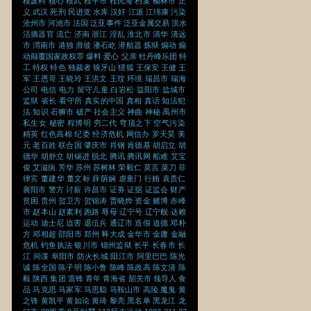
核废料
核心
核武
桂平市
桂民海
档案
榆林市
正
义
武汉
死刑
民进党
水库
汉奸
江派
江绵康
污染
沧州市
河池市
法国
泛亚事件
泛亚金属交易
洪水
活摘器官
流亡
济南
浙江
淫乱
淮北市
清华
清远
市
渭南市
港独
滑坡
潘石屹
潜航器
炼狱
煽动
煽
动颠覆国家政权罪
爆料
爱心
父亲
牡丹峰乐团
特
工
特权
特色
独裁者
狼牙山
猎狐
王保安
王健
王
军
王恩哥
王晓玲
王洪文
王玟
环境
瑞昌市
瑞海
公司
电信
电力
留守儿童
白岩松
益阳市
盐城市
监狱
省长
看守所
真实的中国
真相
真话
知法犯
法
知识
石狮市
破产
社会主义
神曲
神秘
禹州市
私生女
秘密
程博明
穷二代
穹顶之下
空气污染
精英
红色高棉
纪委
经济危机
网信办
罗天昊
美
元
老百姓
联合国
肇庆市
肖钢
肯德基
胡启立
胡
德华
胡舒立
胡锡进
脱北
腾讯
腾讯网
船难
艾宝
俊
艾滋病
芳华
苏州
苏树林
荣毅仁
莫言
菜刀
菲
律宾
董建华
董文标
薛荫娴
虐童门
行贿
袁贵仁
襄阳市
警方
讨薪
许昌市
证券
证据
证监会
财产
贫困
贵州
贺卫方
贺锦涛
贾晓烨
资金
赌博
赤峰
市
赵本山
赵素利
跑路
辱母
辽宁号
辽宁舰
达赖
运动
迪士尼
迫害
退伍兵
通辽市
造假
道德
邓朴
方
邓相超
邵阳市
郑州
释大成
金华市
金庸
金融
危机
钓鱼执法
银川市
锦州监狱
长平
长春市
长
江
间谍
阜阳市
防火长城
阳江市
阿里巴巴
陈光
诚
陈全国
陈子明
陈小鲁
陈峰
陈政高
陈文清
陈
毅
陕西
集团
雷锋
青年
青海省
韶关市
领导人
食
品
马克思
马家军
马思聪
马鞍山市
高陵
魔鬼
黄
之锋
黄凯平
黄如论
黄琦
黎亮
黑名单
黑龙江
龙