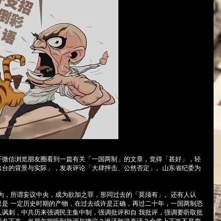
开微信浏览朋友圈看到一篇有关「一国两制」的文章，觉得「甚好」，轻
出台的背景与实际」，发表评论「大肆抨击、公然否定」。山东省纪委为
。
认为，所谓妄议中央，成为欲加之罪，形同过去的「莫须有」。还有人认
只是 一定历史时期的产物，在过去或许是正确，再过二十年，一国两制恐
人讽刺，中共历来强调民主集中制，强调批评和自 我批评，强调要听取批