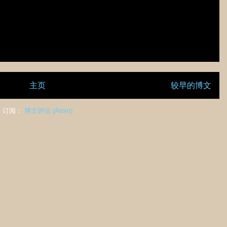
主页
较早的博文
订阅：
博文评论 (Atom)