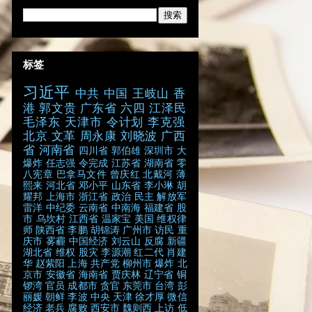
标签
习近平
中共
中国
王岐山
香
港
郭文贵
广东省
六四
江泽民
毛泽东
天津市
令计划
李克强
北京
文革
周永康
刘晓波
广西
省
河南省
四川省
郭伯雄
深圳市
大
爆炸
任志强
令完成
江苏省
湖南省
零
八宪章
巴拿马文件
曾庆红
北戴河
薄
熙来
河北省
邓小平
山东省
李小琳
胡
耀邦
上海市
浙江省
政治
民主
解放军
雷洋
中纪委
云南省
中南海
福建省
股
市
乌坎村
江西省
温家宝
美国
维权律
师
陕西省
李鹏
胡锦涛
广州市
访民
重
庆市
雾霾
中国经济
刘云山
反腐
新疆
湖北省
维权
股灾
李源潮
红二代
肖建
华
赵紫阳
上海
共产党
柳州市
爆炸
北
京市
安徽省
海南省
贾庆林
辽宁省
铜
锣湾
官员
成都市
贪官
东莞市
台湾
彭
丽媛
朝鲜
李波
中央
天津
徐才厚
微信
经济
老兵
腐败
西安市
魏则西
上访
低