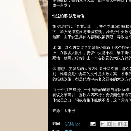
评和建议，强调党内民主，如今妄议中央这个
成一言堂？
怕这怕那
缺乏自信
胡 锦涛时代「九龙治水」，整个党组织纪律
下，加强纪律整肃与组织整顿，以维护中央政
然而，由于缺乏具体内容和政策界限，导致这
比 如，甚么叫妄议？妄议是否非议？这个帽
上。在很多人眼中，妄议中央是个框，谁不听
死地，就可以给你扣上一个妄议党的大政方针
试 想想，妄议党的大政方针要开除党籍，那
别，难道说是中办发的文件是大政方案，省市
的维稳政策，都是代表中央名义颁布的大政方
由 于中共没有提供一个清晰的解读与界限标
妄议文革可以，妄议六四不行；妄议颜色革命
体党员众口一词或者集体缄默不语，这个党有
来源：太阳报
时间：
17:08:00