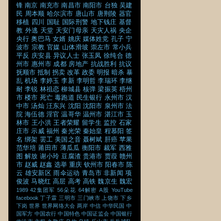
锋
南京
南充市
南昌市
南阳市
台独
吴建
民
周本顺
哈尔滨市
唐山市
唐荆陵
器官
移植
四川
国耻
国际刑警
地下钱庄
基督
教
外逃
天堂
天安门母亲
天灾人祸
央企
央行
奥巴马
女婿
姚庆
媒体姓党
孔子
宁
波市
宗教
官媒
山体滑坡
崇左市
常小兵
平反
庆安县
异议人士
张玉凤
徐纯合
德
州市
惠州市
成都
房地产
抗战胜利
抗议
抚顺市
抵制
拐卖
改革
政委
明报
暗杀
暴
乱
机场
李婷玉
李新
李明哲
李瑞环
李继
耐
李锐
林祖恋
柳城县
核弹
梁振英
梧州
市
楼市
死亡
毒跑道
民生银行
永州市
汉
中市
汤灿
汪东兴
沈阳
沈阳市
泉州市
法
院
海伍德
淫官
温哥华
温州市
湛江市
玉
林市
王小洪
王者荣耀
留学生
监控
石家
庄市
示威
福州
秦光荣
秦始皇
程慕阳
签
名
绑架
罢工
美国之音
聂树斌
肝癌
苹果
范华培
莆田市
薄瓜瓜
衡阳市
裁军
西雅
图
解放
谢小玲
豆腐渣
贵港市
贾葭
赣州
市
赵威
赵鑫
选举
重庆
钦州市
阳春市
陈
云
雄安新区
雨伞运动
青岛市
非新闻
项
俊波
马晓红
高层
高考
高铁
魏京生
魏宏
1989
42集团军
56朵花
64解密
A股
YouTube
facebook
丁子霖
三明市
三门峡市
上饶市
下乡
下岗
世界
世界网络大会
两岸
中信
中华民国
中
国军方
中国农行
中国特色
中国证监会
中国银行