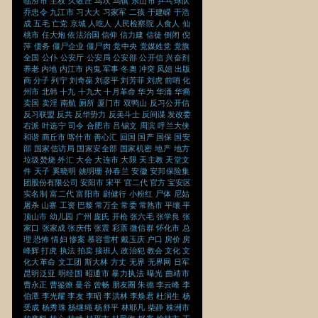
临汾市
主权
久敬庄
乌坎
乌镇
乐山市
乒乓球队
乔忠令
九江市
习大大
习家军
二孩
于建嵘
于浩
成
五毛
亡党
京城
人吃人
人民检察院
人食人
仙
桃市
任大炮
依法治国
信仰
信力建
信徒
倒闭
倪
萍
债务
僵尸企业
僵尸肉
党中央
党媒姓党
党旗
全国
公仆
公安厅
公安局
公安部
公开信
兴奋剂
养老
内地
内江市
内鬼
军事
冬奥
冲突
凤姐
出版
商
分子
列宁
刘奇葆
刘彦平
刘芳菲
刘虎
前哨
化
州市
北韩
十九
十九大
十月革命
华为
华涌
华裔
卖国
卖淫
南航
厕所
厦门市
双鸭山
反习公开信
反习联盟
反共
反华势力
反美斗士
反间谍
发改委
右派
叶选宁
司令
合肥市
吕锡文
周滨
呼兰大侠
和谐
商丘市
喀什市
善心汇
回国
国产
国保
国安
部
国家信访局
国家安全部
国家机密
地产
地方
垃圾焚烧
外汇
大会
大连市
大限
天主教
天堂文
件
天子
奚晓明
姚明珊
孙春兰
安徽
安邦保险集
团股份有限公司
安阳市
宋平
官二代
官方
宝安区
实名制
富二代
富阳市
尉健行
小粉红
尸体
尼姑
屠杀
山寨
工资
巴黎
常万全
常委
常熟市
平壤
平
顶山市
幼儿园
广州
庞氏
开枪
张六毛
张学良
张
家口
张家成
张庆伟
张震
彩票
微信群
怀化市
总
理
恐怖
情妇
惨案
慕容雪村
戴玉庆
户口
房价
房
峰辉
打虎
执法
拍卖
接班人
政治犯
教会
文化
文
化大革命
文工团
斯大林
方丈
无界
无界网
日军
昆明泛亚
明经国
昭通市
暴力执法
曝光
曲靖市
曹永正
曹鉴燎
曼谷
曾畅
朋友圈
朱德
李云峰
李
伯潭
李光耀
李友
李昭
李洪林
李焕君
杜润生
杨
受成
杨秀珠
杨继绳
杨舒平
林耶凡
柴静
株洲市