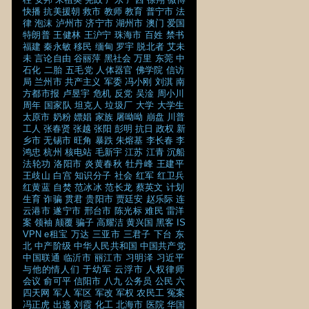
快播
抗美援朝
救市
教师
教育
普宁市
法
律
泡沫
泸州市
济宁市
湖州市
澳门
爱国
特朗普
王健林
王沪宁
珠海市
百姓
禁书
福建
秦永敏
移民
缅甸
罗宇
脱北者
艾未
未
言论自由
谷丽萍
黑社会
万里
东莞
中
石化
二胎
五毛党
人体器官
佛学院
信访
局
兰州市
共产主义
军委
冯小刚
刘淇
南
方都市报
卢昱宇
危机
反党
吴淦
周小川
周年
国家队
坦克人
垃圾厂
大学
大学生
太原市
奶粉
嫖娼
家族
屠呦呦
崩盘
川普
工人
张春贤
张越
张阳
彭明
抗日
政权
新
乡市
无锡市
旺角
暴跌
朱熔基
李长春
李
鸿忠
杭州
核电站
毛新宇
江苏
江青
沉船
法轮功
洛阳市
炎黄春秋
牡丹峰
王建平
王歧山
白宫
知识分子
社会
红军
红卫兵
红黄蓝
自焚
范冰冰
范长龙
蔡英文
计划
生育
诈骗
贯君
贵阳市
贾廷安
赵乐际
连
云港市
遂宁市
邢台市
陈光标
难民
雷洋
案
领袖
颠覆
骗子
高耀洁
黄兴国
黑客
IS
VPN
e租宝
万达
三亚市
三君子
下台
东
北
中产阶级
中华人民共和国
中国共产党
中国联通
临沂市
丽江市
习明泽
习近平
与他的情人们
于幼军
云浮市
人权律师
会议
俞可平
信阳市
八九
公务员
公民
六
四天网
军人
军区
军改
军权
农民工
冤案
冯正虎
出逃
刘霞
化工
北海市
医院
华国