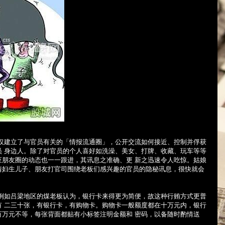
不仅建立了与官员有关的「情报流通圈」，公开交流如何接近、控制并俘获
员 身边人。除了对官员的个人喜好如洗澡、美女、打牌、收藏、玩车等等
至朋友圈的动态也一一跟进，其讯息之准确、更 新之迅速令人吃惊。姑娘
情妇生儿子、朋友打官司围绕老板们感兴趣的官员的隐秘讯息，很快就会
。例如吕梁地区的煤老板认为，银行卡来得更为简便，故这种行贿方式更普
有 二三十张，有银行卡，有购物卡。购物卡一般额度都在十万元内，银行
百万元不等，每张背面都贴有小标签注明金额和 密码，以备随时酌情送