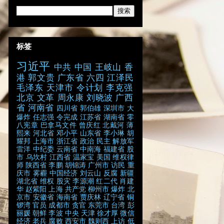
标签
习近平
中共
中国
王岐山
香
港
郭文贵
广东省
六四
江泽民
毛泽东
天津市
令计划
李克强
北京
文革
周永康
刘晓波
广西
省
河南省
四川省
郭伯雄
深圳市
大
爆炸
任志强
令完成
江苏省
湖南省
零
八宪章
巴拿马文件
曾庆红
北戴河
薄
熙来
河北省
邓小平
山东省
李小琳
胡
耀邦
上海市
浙江省
政治
民主
解放军
雷洋
中纪委
云南省
中南海
福建省
股
市
乌坎村
江西省
温家宝
美国
维权律
师
陕西省
李鹏
胡锦涛
广州市
访民
重
庆市
雾霾
中国经济
刘云山
反腐
新疆
湖北省
维权
股灾
李源潮
红二代
肖建
华
赵紫阳
上海
共产党
柳州市
爆炸
北
京市
安徽省
海南省
贾庆林
辽宁省
铜
锣湾
官员
成都市
贪官
东莞市
台湾
彭
丽媛
朝鲜
李波
中央
天津
徐才厚
微信
经济
老兵
腐败
西安市
魏则西
上访
低