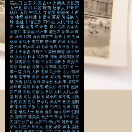
端人口
公安
刘源
占中
大阅兵
大饥荒
太子党
徐明
武警
疫苗
赵家人
郑州市
镇压
阅兵
中国人
共青团
周恩来
山西
省
律师
戴相龙
甘肃省
百度
芮成钢
车
峰
金融
中信证券
习仲勋
人民日报
权
力
王林
记者
金正恩
东方之星
内蒙古
张德江
李嘉诚
杭州市
浦志强
胡春华
韩
正
马云
G20
两会
南京市
孙政才
政治局
林彪
栗战书
海口市
苏州市
西藏
谷俊山
贵州省
赖昌星
郭飞雄
铜锣湾书店
中国
梦
中央军委
习包子
互联网
南海
国企
宋
林
张高丽
日本
武汉市
海航
海航集团
深
圳
滨海新区
王毅
王立军
莆田系
蒋介石
警察
释永信
马英九
高智晟
黑龙江省
一
带一路
乔石
人权
党员
刘少奇
北大
南华
早报
南宁市
团派
国家
国民党
天安门
官
场
强拆
抗战
政府
新华社
桂林市
济南市
福州市
网络
许家屯
诺贝尔
谷开来
赵薇
郭广昌
高瑜
习核心
书店
人民
人民大会
堂
历史
司法
吉林省
吴小晖
和平奖
大陆
央视
姓党
宪法
巴拿马
廊坊市
政变
昆明
市
李小鹏
民族
汕头市
江绵恒
汶川
河北
河南
维权人士
翻墙
自杀
自由
蔡奇
贺国
强
邯郸市
郭美美
长沙市
革命
709
习总
习辞职公开信
人民币
佛山市
傅政华
党
军队
刘亚洲
加拿大
国安
城管
媒体
孟建
柱
安邦
宋祖英
宪政
广东
广西
徐翔
微博