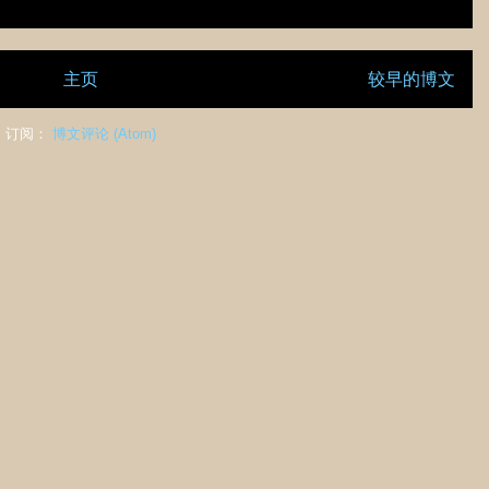
主页
较早的博文
订阅：
博文评论 (Atom)