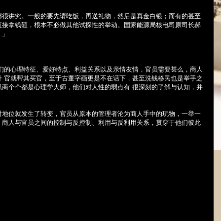
都很讲究。一般的要先请吃饭，再送礼物，然后是真金白银；而有的甚至
直接拿钱砸，根本不必做其他试探性的举动。国家能源局核电司原司长郝
。」
员们的心理特征、爱好特点、利益关系以及亲情友情，官员需要甚么，商人
升 官就帮其买官，至于古董字画更是不在话下，甚至洗钱移民也是举手之
黑商个个都是心理学大师，他们对人性的弱点有 很深刻的了解与认知，并
对地位就发生了转变，官员从原本的管理者沦为商人手中的玩物，一举一
。商人与官员之间的控制与反控制、利用与反利用关系，贯穿于他们彼此