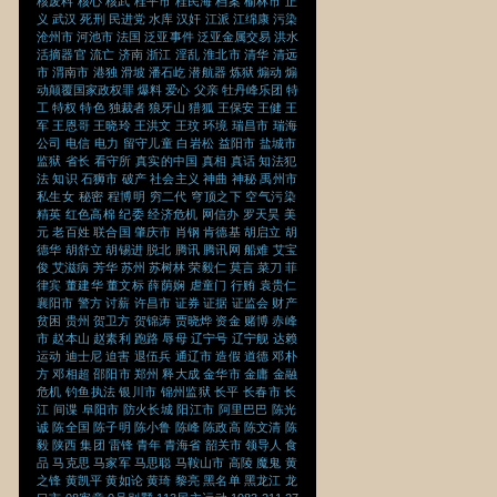
核废料
核心
核武
桂平市
桂民海
档案
榆林市
正
义
武汉
死刑
民进党
水库
汉奸
江派
江绵康
污染
沧州市
河池市
法国
泛亚事件
泛亚金属交易
洪水
活摘器官
流亡
济南
浙江
淫乱
淮北市
清华
清远
市
渭南市
港独
滑坡
潘石屹
潜航器
炼狱
煽动
煽
动颠覆国家政权罪
爆料
爱心
父亲
牡丹峰乐团
特
工
特权
特色
独裁者
狼牙山
猎狐
王保安
王健
王
军
王恩哥
王晓玲
王洪文
王玟
环境
瑞昌市
瑞海
公司
电信
电力
留守儿童
白岩松
益阳市
盐城市
监狱
省长
看守所
真实的中国
真相
真话
知法犯
法
知识
石狮市
破产
社会主义
神曲
神秘
禹州市
私生女
秘密
程博明
穷二代
穹顶之下
空气污染
精英
红色高棉
纪委
经济危机
网信办
罗天昊
美
元
老百姓
联合国
肇庆市
肖钢
肯德基
胡启立
胡
德华
胡舒立
胡锡进
脱北
腾讯
腾讯网
船难
艾宝
俊
艾滋病
芳华
苏州
苏树林
荣毅仁
莫言
菜刀
菲
律宾
董建华
董文标
薛荫娴
虐童门
行贿
袁贵仁
襄阳市
警方
讨薪
许昌市
证券
证据
证监会
财产
贫困
贵州
贺卫方
贺锦涛
贾晓烨
资金
赌博
赤峰
市
赵本山
赵素利
跑路
辱母
辽宁号
辽宁舰
达赖
运动
迪士尼
迫害
退伍兵
通辽市
造假
道德
邓朴
方
邓相超
邵阳市
郑州
释大成
金华市
金庸
金融
危机
钓鱼执法
银川市
锦州监狱
长平
长春市
长
江
间谍
阜阳市
防火长城
阳江市
阿里巴巴
陈光
诚
陈全国
陈子明
陈小鲁
陈峰
陈政高
陈文清
陈
毅
陕西
集团
雷锋
青年
青海省
韶关市
领导人
食
品
马克思
马家军
马思聪
马鞍山市
高陵
魔鬼
黄
之锋
黄凯平
黄如论
黄琦
黎亮
黑名单
黑龙江
龙