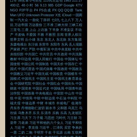
口市
08宪章
0号别墅
113民主运动
1983
211
27
400亿
48小时
56
9.13
985
GDP
Google
KTV
NGO
P2P平台
P4
PS合成
PX
QQ
QQ群
Tank
Man
UFO
Unknown Protester
X光
iCloud
一国两
制
一汽大众
一胎化
丁薛祥
七0九
七上八下
万人
抗
万达帝国
万达股份
三不准
三峡大坝
三峡工程
三里屯
三鹿
上山
上访族
下半身
不准妄议
不动
产
不差钱
不爱国
不雅
不雅照
丑闻
世界人权日
世界文明
丘小雄
东京
东北人
东北病
东方集团
东森电视台
东汪镇
东营市
东阳市
东风
丢人现眼
严家祺
严打
严防
中俄军演
中共中央党校
中共中
央组织部
中共国亡
中共官员
中共政府
中共洗脑
教材
中印边境
中国人民银行
中国会
中国体坛
中
国使馆
中国公民
中国制造
中国天价
中国存亡
中
国式
中国式普选
中国式病毒
中国政府
中国政法
中国教父习近平
中国无眠
中国权贵
中国楼市
中
国模式
中国民主
中国民主党
中国民主教育基金
会
中国研究院
中国社会
中国红会
中国街头
中国
财政
中国资本
中国近代史
中国钱局
中国青年政
治学院
中国首善
中央电视台
中宣部
中山市
中巡
组
中彩
中情局
中朝
中朝边境
中石油
中科院
中
端犬儒
中缅边界
中财
丰城市
丰城电厂
临湘市
丹东市
丹增德勒仁波切
丽水市
义和团
乌克兰
乌
坎镇
乌鲁木齐
乐天
乐清市
乐购
乐高
九龙坡区
习主席
习天下
习子规
习思想
习时代
习王朝
习
皇帝
习老弟
习近平和他的六个女人
习近平和情
人
习近平，李克强
习近平，江泽民
买官
争来的
一票
二奶
二炮
于明芳
于欢
于泓源
云南
互联网