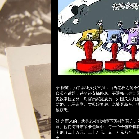
据 报道，为了腐蚀拉拢官员，山西老板之间
官员的话题，甚至还安插卧底、买通秘书等官
悉数掌握之外，对官员家庭成员、外围关系乃
结婚、儿子留学、丈母娘换房、老婆买新车、
被获悉。
随 之而来的，就是老板们对症下药斟酌药方
遍。他们随身带的卡包当中，每一个卡包都装
卡则分二十万元、三十万元、五十万元乃至一
出。