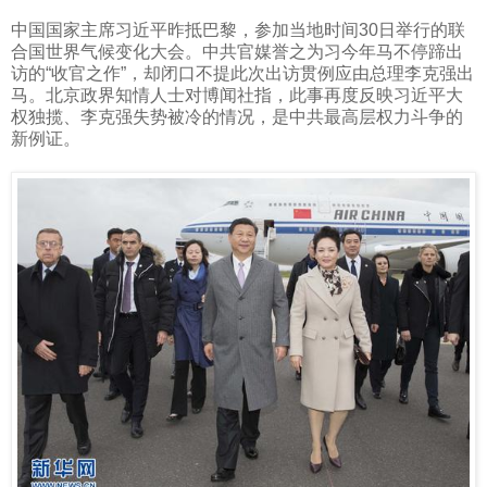
中国国家主席习近平昨抵巴黎，参加当地时间
30
日举行的联
合国世界气候变化大会。中共官媒誉之为习今年马不停蹄出
访的“收官之作”，却闭口不提此次出访贯例应由总理李克强出
马。北京政界知情人士对博闻社指，此事再度反映习近平大
权独揽、李克强失势被冷的情况，是中共最高层权力斗争的
新例证。