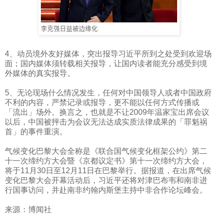
李克强日益被边缘化
4
、动员境外友好媒体，突出报导习近平所到之处受到欢迎场
面；国内媒体须转载相关报导，让国内读者能充分感受到境
外媒体的真实报导。
5
、无论现场什么情况发生，任何对中国领导人或者中国政府
不利的内容，严禁记录或报导，更不能以任何方式传播或
「流出」场外。换言之，也就是不让
2009
年温家宝出席会议
以后，中国被抨击为会议无法达成实质法律成果的「罪魁祸
首」的事件重演。
气候变化巴黎大会全称是《联合国气候变化框架公约》第二
十一次缔约方大会暨《京都议定书》第十一次缔约方大会，
将于
11
月
30
日至
12
月
11
日在巴黎举行。据报道，在出席气候
变化巴黎大会开幕活动后，习近平还将对津巴布韦和南非进
行国事访问，并赴南非约翰内斯堡主持中非合作论坛峰会。
来源：博闻社