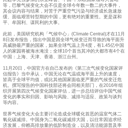
等，巴黎气候变化大会不仅是全球今年数一数二的大事件，
其会议内容与结果，对苦于严重空气污染与经济成长急速放
缓、面临艰苦转型期的中国，更有绝对的重要性。更是谋和
平、牟国利、谋民利的大事。
此前，美国研究机构「气候中心」
(Climate Central)
才在
11
月
8
日发布报告，指出中国是因全球气候变迁而导致的海平面升
高威胁最严重的国家，如果全球气温上升
4
度，有
1.45
亿中国
人的家园将被海水淹没；全球
10
个首当其冲的大都市有
4
个在
中国：上海、天津、香港、浙江台州。
11
月
20
日，中国官方在自己发布的《第三次气候变化国家评
估报告》当中承认，中国无论在气温或海平面上升的速度，
皆高于全球平均值，或比其他国家面临更严重的气候变迁危
机。撰写报告的中国科技部还将会同相关部门，在
2016
年组
织开展第四次气候变化国家评估，进一步总结评估中国气候
变化的事实和归因、影响与风险、减排与适应、政策与谈判
等内容。
世界气候变化大会主要讨论造成全球暖化首恶的温室气体二
氧化碳减排。中国身为二氧化碳减排大国，以往常因追求经
济发展，仰赖高排放量的低阶制造业，以及清洁能源普及率