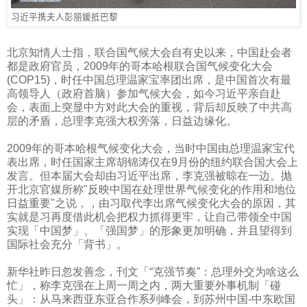
习近平携夫人彭丽媛抵巴黎
北京知情人士指，联合国气候大会自有史以来，中国赴会者
都是政府官员，
2009
年的哥本哈根联合国气候变化大会
(COP15)
，时任中国总理温家宝率团出席，是中国首次有最
高领导人（政府首脑）参加气候大会，如今习近平亲自赴
会，表面上突显中方对此大会的重视，背后却反映了中共高
层的矛盾，总理李克强大权旁落，日益边缘化。
2009
年的哥本哈根气候变化大会，当时中国由总理温家宝代
表出席，时任国家主席胡锦涛仅在
9
月份的纽约联合国大会上
发言。但本届大会却由习近平出席，李克强被晾在一边。抛
开北京官媒所称
"
反映中国在处理世界气候变化的作用和地位
日益重要
"
之说，，由习取代李出席气候变化大会的原因，其
实就是习再度借此机会把权力抓得更牢，让自己带领全中国
实现「中国梦」、「强国梦」的形象更加明确，并且望得到
国际社会充分「背书」。
新华社昨日忽发善念，刊文「“克强节奏”：总理外交为啥这么
忙」，称李克强在上周一周之内，两大重要外事机制「碰
头」：从马来西亚东亚合作系列峰会，到苏州中国
-
中东欧国