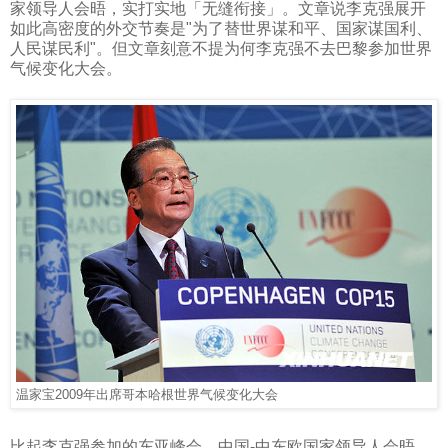
家领导人会晤，实打实地「无缝衔接」。文章说李克强展开
如此高密度的外交节奏是
"
为了替世界谋和平、国家谋国利、
人民谋民利
"
。但文章刻意不提为何李克强不去巴黎参加世界
气候变化大会。
温家宝
2009
年出席哥本哈根世界气候变化大会
比起李克强参加的东亚峰会、中国
-
中东欧国家领导人会晤