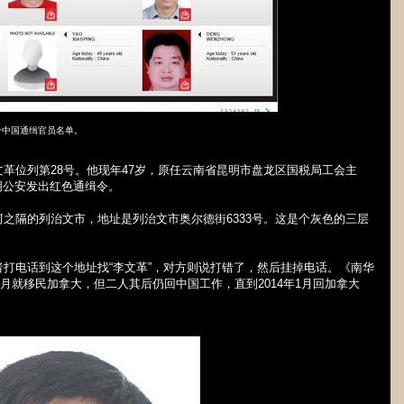
分中国通缉官员名单。
文革位列第
28
号。他现年
47
岁，原任云南省昆明市盘龙区国税局工会主
明公安发出红色通缉令。
河之隔的列治文市，地址是列治文市奥尔德街
6333
号。这是个灰色的三层
。
打电话到这个地址找“李文革”，对方则说打错了，然后挂掉电话。《南华
月就移民加拿大，但二人其后仍回中国工作，直到
2014
年
1
月回加拿大