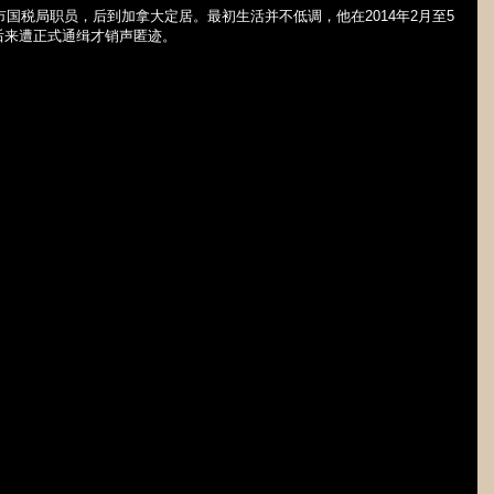
市国税局职员，后到加拿大定居。最初生活并不低调，他在
2014
年
2
月至
5
后来遭正式通缉才销声匿迹。