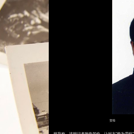
贺俭
报导称，该报记者致电贺俭，让对方“极为震惊