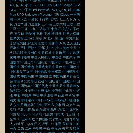
口市
08宪章
0号别墅
113民主运动
1983
211
27
400亿
48小时
56
9.13
985
GDP
Google
KTV
NGO
P2P平台
P4
PS合成
PX
QQ
QQ群
Tank
Man
UFO
Unknown Protester
X光
iCloud
一国两
制
一汽大众
一胎化
丁薛祥
七0九
七上八下
万人
抗
万达帝国
万达股份
三不准
三峡大坝
三峡工程
三里屯
三鹿
上山
上访族
下半身
不准妄议
不动
产
不差钱
不爱国
不雅
不雅照
丑闻
世界人权日
世界文明
丘小雄
东京
东北人
东北病
东方集团
东森电视台
东汪镇
东营市
东阳市
东风
丢人现眼
严家祺
严打
严防
中俄军演
中共中央党校
中共中
央组织部
中共国亡
中共官员
中共政府
中共洗脑
教材
中印边境
中国人民银行
中国会
中国体坛
中
国使馆
中国公民
中国制造
中国天价
中国存亡
中
国式
中国式普选
中国式病毒
中国政府
中国政法
中国教父习近平
中国无眠
中国权贵
中国楼市
中
国模式
中国民主
中国民主党
中国民主教育基金
会
中国研究院
中国社会
中国红会
中国街头
中国
财政
中国资本
中国近代史
中国钱局
中国青年政
治学院
中国首善
中央电视台
中宣部
中山市
中巡
组
中彩
中情局
中朝
中朝边境
中石油
中科院
中
端犬儒
中缅边界
中财
丰城市
丰城电厂
临湘市
丹东市
丹增德勒仁波切
丽水市
义和团
乌克兰
乌
坎镇
乌鲁木齐
乐天
乐清市
乐购
乐高
九龙坡区
习主席
习天下
习子规
习思想
习时代
习王朝
习
皇帝
习老弟
习近平和他的六个女人
习近平和情
人
习近平，李克强
习近平，江泽民
买官
争来的
一票
二奶
二炮
于明芳
于欢
于泓源
云南
互联网