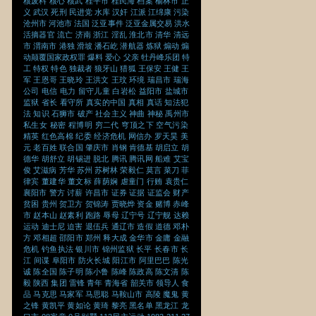
核废料
核心
核武
桂平市
桂民海
档案
榆林市
正
义
武汉
死刑
民进党
水库
汉奸
江派
江绵康
污染
沧州市
河池市
法国
泛亚事件
泛亚金属交易
洪水
活摘器官
流亡
济南
浙江
淫乱
淮北市
清华
清远
市
渭南市
港独
滑坡
潘石屹
潜航器
炼狱
煽动
煽
动颠覆国家政权罪
爆料
爱心
父亲
牡丹峰乐团
特
工
特权
特色
独裁者
狼牙山
猎狐
王保安
王健
王
军
王恩哥
王晓玲
王洪文
王玟
环境
瑞昌市
瑞海
公司
电信
电力
留守儿童
白岩松
益阳市
盐城市
监狱
省长
看守所
真实的中国
真相
真话
知法犯
法
知识
石狮市
破产
社会主义
神曲
神秘
禹州市
私生女
秘密
程博明
穷二代
穹顶之下
空气污染
精英
红色高棉
纪委
经济危机
网信办
罗天昊
美
元
老百姓
联合国
肇庆市
肖钢
肯德基
胡启立
胡
德华
胡舒立
胡锡进
脱北
腾讯
腾讯网
船难
艾宝
俊
艾滋病
芳华
苏州
苏树林
荣毅仁
莫言
菜刀
菲
律宾
董建华
董文标
薛荫娴
虐童门
行贿
袁贵仁
襄阳市
警方
讨薪
许昌市
证券
证据
证监会
财产
贫困
贵州
贺卫方
贺锦涛
贾晓烨
资金
赌博
赤峰
市
赵本山
赵素利
跑路
辱母
辽宁号
辽宁舰
达赖
运动
迪士尼
迫害
退伍兵
通辽市
造假
道德
邓朴
方
邓相超
邵阳市
郑州
释大成
金华市
金庸
金融
危机
钓鱼执法
银川市
锦州监狱
长平
长春市
长
江
间谍
阜阳市
防火长城
阳江市
阿里巴巴
陈光
诚
陈全国
陈子明
陈小鲁
陈峰
陈政高
陈文清
陈
毅
陕西
集团
雷锋
青年
青海省
韶关市
领导人
食
品
马克思
马家军
马思聪
马鞍山市
高陵
魔鬼
黄
之锋
黄凯平
黄如论
黄琦
黎亮
黑名单
黑龙江
龙