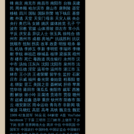
锋
南京
南充市
南昌市
南阳市
台独
吴建
民
周本顺
哈尔滨市
唐山市
唐荆陵
器官
移植
四川
国耻
国际刑警
地下钱庄
基督
教
外逃
天堂
天安门母亲
天灾人祸
央企
央行
奥巴马
女婿
姚庆
媒体姓党
孔子
宁
波市
宗教
官媒
山体滑坡
崇左市
常小兵
平反
庆安县
异议人士
张玉凤
徐纯合
德
州市
惠州市
成都
房地产
抗战胜利
抗议
抚顺市
抵制
拐卖
改革
政委
明报
暗杀
暴
乱
机场
李婷玉
李新
李明哲
李瑞环
李继
耐
李锐
林祖恋
柳城县
核弹
梁振英
梧州
市
楼市
死亡
毒跑道
民生银行
永州市
汉
中市
汤灿
汪东兴
沈阳
沈阳市
泉州市
法
院
海伍德
淫官
温哥华
温州市
湛江市
玉
林市
王小洪
王者荣耀
留学生
监控
石家
庄市
示威
福州
秦光荣
秦始皇
程慕阳
签
名
绑架
罢工
美国之音
聂树斌
肝癌
苹果
范华培
莆田市
薄瓜瓜
衡阳市
裁军
西雅
图
解放
谢小玲
豆腐渣
贵港市
贾葭
赣州
市
赵威
赵鑫
选举
重庆
钦州市
阳春市
陈
云
雄安新区
雨伞运动
青岛市
非新闻
项
俊波
马晓红
高层
高考
高铁
魏京生
魏宏
1989
42集团军
56朵花
64解密
A股
YouTube
facebook
丁子霖
三明市
三门峡市
上饶市
下乡
下岗
世界
世界网络大会
两岸
中信
中华民国
中
国军方
中国农行
中国特色
中国证监会
中国银行