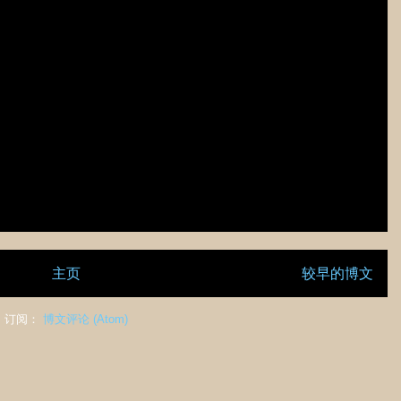
主页
较早的博文
订阅：
博文评论 (Atom)