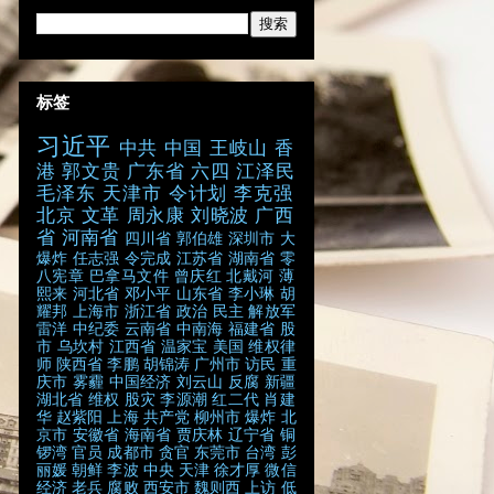
标签
习近平
中共
中国
王岐山
香
港
郭文贵
广东省
六四
江泽民
毛泽东
天津市
令计划
李克强
北京
文革
周永康
刘晓波
广西
省
河南省
四川省
郭伯雄
深圳市
大
爆炸
任志强
令完成
江苏省
湖南省
零
八宪章
巴拿马文件
曾庆红
北戴河
薄
熙来
河北省
邓小平
山东省
李小琳
胡
耀邦
上海市
浙江省
政治
民主
解放军
雷洋
中纪委
云南省
中南海
福建省
股
市
乌坎村
江西省
温家宝
美国
维权律
师
陕西省
李鹏
胡锦涛
广州市
访民
重
庆市
雾霾
中国经济
刘云山
反腐
新疆
湖北省
维权
股灾
李源潮
红二代
肖建
华
赵紫阳
上海
共产党
柳州市
爆炸
北
京市
安徽省
海南省
贾庆林
辽宁省
铜
锣湾
官员
成都市
贪官
东莞市
台湾
彭
丽媛
朝鲜
李波
中央
天津
徐才厚
微信
经济
老兵
腐败
西安市
魏则西
上访
低