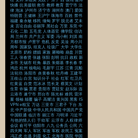
快播
抗美援朝
救市
教师
教育
普宁市
法
律
泡沫
泸州市
济宁市
湖州市
澳门
爱国
特朗普
王健林
王沪宁
珠海市
百姓
禁书
福建
秦永敏
移民
缅甸
罗宇
脱北者
艾未
未
言论自由
谷丽萍
黑社会
万里
东莞
中
石化
二胎
五毛党
人体器官
佛学院
信访
局
兰州市
共产主义
军委
冯小刚
刘淇
南
方都市报
卢昱宇
危机
反党
吴淦
周小川
周年
国家队
坦克人
垃圾厂
大学
大学生
太原市
奶粉
嫖娼
家族
屠呦呦
崩盘
川普
工人
张春贤
张越
张阳
彭明
抗日
政权
新
乡市
无锡市
旺角
暴跌
朱熔基
李长春
李
鸿忠
杭州
核电站
毛新宇
江苏
江青
沉船
法轮功
洛阳市
炎黄春秋
牡丹峰
王建平
王歧山
白宫
知识分子
社会
红军
红卫兵
红黄蓝
自焚
范冰冰
范长龙
蔡英文
计划
生育
诈骗
贯君
贵阳市
贾廷安
赵乐际
连
云港市
遂宁市
邢台市
陈光标
难民
雷洋
案
领袖
颠覆
骗子
高耀洁
黄兴国
黑客
IS
VPN
e租宝
万达
三亚市
三君子
下台
东
北
中产阶级
中华人民共和国
中国共产党
中国联通
临沂市
丽江市
习明泽
习近平
与他的情人们
于幼军
云浮市
人权律师
会议
俞可平
信阳市
八九
公务员
公民
六
四天网
军人
军区
军改
军权
农民工
冤案
冯正虎
出逃
刘霞
化工
北海市
医院
华国