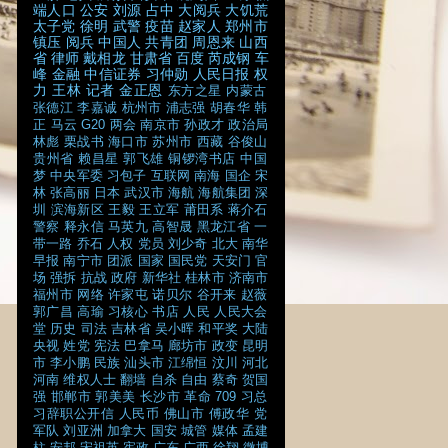
端人口
公安
刘源
占中
大阅兵
大饥荒
太子党
徐明
武警
疫苗
赵家人
郑州市
镇压
阅兵
中国人
共青团
周恩来
山西
省
律师
戴相龙
甘肃省
百度
芮成钢
车
峰
金融
中信证券
习仲勋
人民日报
权
力
王林
记者
金正恩
东方之星
内蒙古
张德江
李嘉诚
杭州市
浦志强
胡春华
韩
正
马云
G20
两会
南京市
孙政才
政治局
林彪
栗战书
海口市
苏州市
西藏
谷俊山
贵州省
赖昌星
郭飞雄
铜锣湾书店
中国
梦
中央军委
习包子
互联网
南海
国企
宋
林
张高丽
日本
武汉市
海航
海航集团
深
圳
滨海新区
王毅
王立军
莆田系
蒋介石
警察
释永信
马英九
高智晟
黑龙江省
一
带一路
乔石
人权
党员
刘少奇
北大
南华
早报
南宁市
团派
国家
国民党
天安门
官
场
强拆
抗战
政府
新华社
桂林市
济南市
福州市
网络
许家屯
诺贝尔
谷开来
赵薇
郭广昌
高瑜
习核心
书店
人民
人民大会
堂
历史
司法
吉林省
吴小晖
和平奖
大陆
央视
姓党
宪法
巴拿马
廊坊市
政变
昆明
市
李小鹏
民族
汕头市
江绵恒
汶川
河北
河南
维权人士
翻墙
自杀
自由
蔡奇
贺国
强
邯郸市
郭美美
长沙市
革命
709
习总
习辞职公开信
人民币
佛山市
傅政华
党
军队
刘亚洲
加拿大
国安
城管
媒体
孟建
柱
安邦
宋祖英
宪政
广东
广西
徐翔
微博