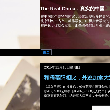
The Real China - 真实的中国
在中国这个奇特的国家，经常出现很多怪异的
北京到各个省市，喊得最欢、叫得声音最大的
察体验，你就会发现，那些漂亮的口号都只是
首页
2015年11月15日星期日
和程慕阳相比，外逃加拿大
《星岛日报》的报导称，贺俭藏匿在温哥华岛
以
41
万
4000
元加币（约
206
万
7000
元人民币）
奈莫有直达轮渡。纳奈莫人口不多，十分僻静