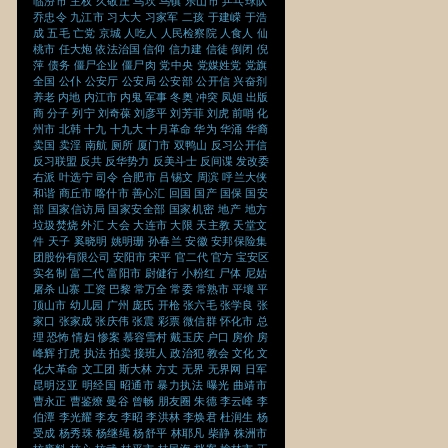
临汾市
主权
久敬庄
乌坎
乌镇
乐山市
乒乓球队
乔忠令
九江市
习大大
习家军
二孩
于建嵘
于浩
成
五毛
亡党
京城
人吃人
人民检察院
人食人
仙
桃市
任大炮
依法治国
信仰
信力建
信徒
倒闭
倪
萍
债务
僵尸企业
僵尸肉
党中央
党媒姓党
党旗
全国
公仆
公安厅
公安局
公安部
公开信
兴奋剂
养老
内地
内江市
内鬼
军事
冬奥
冲突
凤姐
出版
商
分子
列宁
刘奇葆
刘彦平
刘芳菲
刘虎
前哨
化
州市
北韩
十九
十九大
十月革命
华为
华涌
华裔
卖国
卖淫
南航
厕所
厦门市
双鸭山
反习公开信
反习联盟
反共
反华势力
反美斗士
反间谍
发改委
右派
叶选宁
司令
合肥市
吕锡文
周滨
呼兰大侠
和谐
商丘市
喀什市
善心汇
回国
国产
国保
国安
部
国家信访局
国家安全部
国家机密
地产
地方
垃圾焚烧
外汇
大会
大连市
大限
天主教
天堂文
件
天子
奚晓明
姚明珊
孙春兰
安徽
安邦保险集
团股份有限公司
安阳市
宋平
官二代
官方
宝安区
实名制
富二代
富阳市
尉健行
小粉红
尸体
尼姑
屠杀
山寨
工资
巴黎
常万全
常委
常熟市
平壤
平
顶山市
幼儿园
广州
庞氏
开枪
张六毛
张学良
张
家口
张家成
张庆伟
张震
彩票
微信群
怀化市
总
理
恐怖
情妇
惨案
慕容雪村
戴玉庆
户口
房价
房
峰辉
打虎
执法
拍卖
接班人
政治犯
教会
文化
文
化大革命
文工团
斯大林
方丈
无界
无界网
日军
昆明泛亚
明经国
昭通市
暴力执法
曝光
曲靖市
曹永正
曹鉴燎
曼谷
曾畅
朋友圈
朱德
李云峰
李
伯潭
李光耀
李友
李昭
李洪林
李焕君
杜润生
杨
受成
杨秀珠
杨继绳
杨舒平
林耶凡
柴静
株洲市