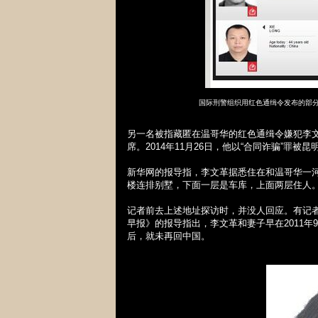
国际刑警组织用红色通缉令发布的部
另一名被指藏匿在温哥华的红色通缉令嫌犯李
席。
2014
年
11
月
26
日，他以“合同诈骗”罪被昆
新华网的报导指，李文革据悉住在和温哥华一
楼连排别墅，下面一层是车库，上面两层住人
记者前去上述地址探访时，并没人回应。有记者
早报》的报导指出，李文革和妻子早在
2011
年
9
后，就未再回中国。