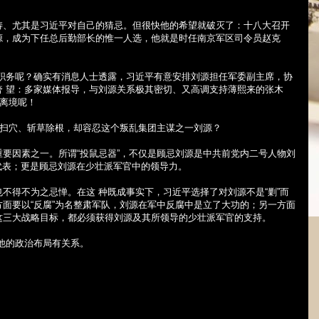
涛、尤其是习近平对自己的猜忌。但很快他的希望就破灭了：十八大召开
源，成为下任总后勤部长的惟一人选，他就是时任南京军区司令员赵克
要职务呢？确实有消息人士透露，习近平有意安排刘源担任军委副主席，协
奢 望：多家媒体报导，与刘源关系极其密切、又高调支持薄熙来的张木
止离境呢！
庭扫穴、斩草除根，却容忍这个叛乱集团主谋之一刘源？
要因素之一。所谓“投鼠忌器”，不仅是顾忌刘源是中共前党内二号人物刘
代表；更是顾忌刘源在少壮派军官中的领导力。
也不得不为之忌惮。在这
种既成事实下，习近平选择了对刘源不是“剿”而
方面要以“反腐”为名整肃军队，刘源在军中反腐中是立了大功的；另一方面
这三大战略目标，都必须获得刘源及其所领导的少壮派军官的支持。
他的政治布局有关系。