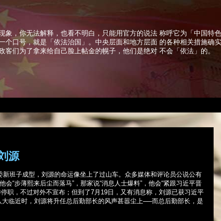
现象，你无法解释，也看不明白，只能用官方的说法 称呼它为「中国特
一个口号，就是「依法治国」。中央层面和地方层面 的各种相关措施确
政客们为了拿来给自己脸上帖金的幌子，他们是绝对 不会「依法」的。
刘源
委新班子成型，刘源的命运像坐上了过山车。众多媒体和评论员公说公有
他会“步薄熙来后尘而落马”，那家说“消息人士爆料”，他会“紧跟习近平晋
委停职，不过对外不宣布；但到了
7
月
19
日，又有消息称，刘源已获习近平
八大临近时，刘源将升任总后勤部长的风声甚嚣尘上──而总后勤部长，是