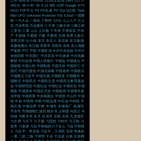
口市
08宪章
0号别墅
113民主运动
1983
211
27
400亿
48小时
56
9.13
985
GDP
Google
KTV
NGO
P2P平台
P4
PS合成
PX
QQ
QQ群
Tank
Man
UFO
Unknown Protester
X光
iCloud
一国两
制
一汽大众
一胎化
丁薛祥
七0九
七上八下
万人
抗
万达帝国
万达股份
三不准
三峡大坝
三峡工程
三里屯
三鹿
上山
上访族
下半身
不准妄议
不动
产
不差钱
不爱国
不雅
不雅照
丑闻
世界人权日
世界文明
丘小雄
东京
东北人
东北病
东方集团
东森电视台
东汪镇
东营市
东阳市
东风
丢人现眼
严家祺
严打
严防
中俄军演
中共中央党校
中共中
央组织部
中共国亡
中共官员
中共政府
中共洗脑
教材
中印边境
中国人民银行
中国会
中国体坛
中
国使馆
中国公民
中国制造
中国天价
中国存亡
中
国式
中国式普选
中国式病毒
中国政府
中国政法
中国教父习近平
中国无眠
中国权贵
中国楼市
中
国模式
中国民主
中国民主党
中国民主教育基金
会
中国研究院
中国社会
中国红会
中国街头
中国
财政
中国资本
中国近代史
中国钱局
中国青年政
治学院
中国首善
中央电视台
中宣部
中山市
中巡
组
中彩
中情局
中朝
中朝边境
中石油
中科院
中
端犬儒
中缅边界
中财
丰城市
丰城电厂
临湘市
丹东市
丹增德勒仁波切
丽水市
义和团
乌克兰
乌
坎镇
乌鲁木齐
乐天
乐清市
乐购
乐高
九龙坡区
习主席
习天下
习子规
习思想
习时代
习王朝
习
皇帝
习老弟
习近平和他的六个女人
习近平和情
人
习近平，李克强
习近平，江泽民
买官
争来的
一票
二奶
二炮
于明芳
于欢
于泓源
云南
互联网