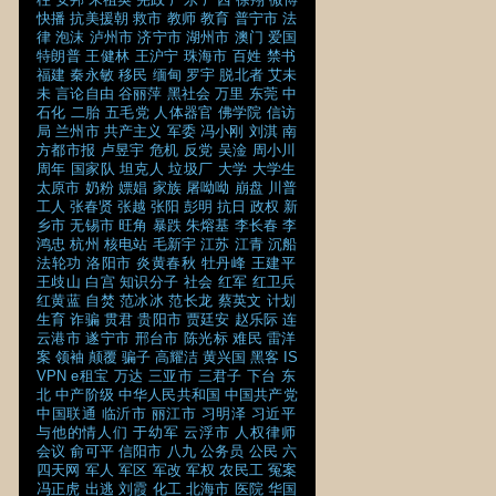
快播
抗美援朝
救市
教师
教育
普宁市
法
律
泡沫
泸州市
济宁市
湖州市
澳门
爱国
特朗普
王健林
王沪宁
珠海市
百姓
禁书
福建
秦永敏
移民
缅甸
罗宇
脱北者
艾未
未
言论自由
谷丽萍
黑社会
万里
东莞
中
石化
二胎
五毛党
人体器官
佛学院
信访
局
兰州市
共产主义
军委
冯小刚
刘淇
南
方都市报
卢昱宇
危机
反党
吴淦
周小川
周年
国家队
坦克人
垃圾厂
大学
大学生
太原市
奶粉
嫖娼
家族
屠呦呦
崩盘
川普
工人
张春贤
张越
张阳
彭明
抗日
政权
新
乡市
无锡市
旺角
暴跌
朱熔基
李长春
李
鸿忠
杭州
核电站
毛新宇
江苏
江青
沉船
法轮功
洛阳市
炎黄春秋
牡丹峰
王建平
王歧山
白宫
知识分子
社会
红军
红卫兵
红黄蓝
自焚
范冰冰
范长龙
蔡英文
计划
生育
诈骗
贯君
贵阳市
贾廷安
赵乐际
连
云港市
遂宁市
邢台市
陈光标
难民
雷洋
案
领袖
颠覆
骗子
高耀洁
黄兴国
黑客
IS
VPN
e租宝
万达
三亚市
三君子
下台
东
北
中产阶级
中华人民共和国
中国共产党
中国联通
临沂市
丽江市
习明泽
习近平
与他的情人们
于幼军
云浮市
人权律师
会议
俞可平
信阳市
八九
公务员
公民
六
四天网
军人
军区
军改
军权
农民工
冤案
冯正虎
出逃
刘霞
化工
北海市
医院
华国