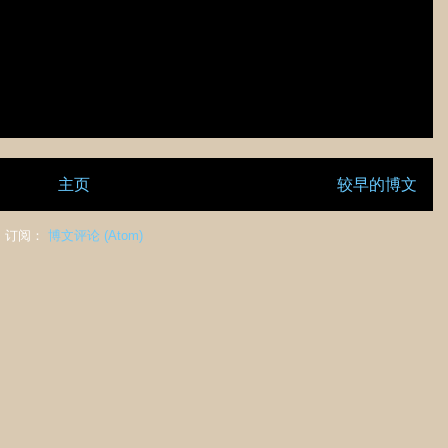
主页
较早的博文
订阅：
博文评论 (Atom)