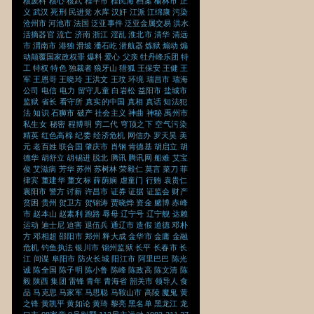
核废料
核心
核武
桂平市
桂民海
档案
榆林市
正
义
武汉
死刑
民进党
水库
汉奸
江派
江绵康
污染
沧州市
河池市
法国
泛亚事件
泛亚金属交易
洪水
活摘器官
流亡
济南
浙江
淫乱
淮北市
清华
清远
市
渭南市
港独
滑坡
潘石屹
潜航器
炼狱
煽动
煽
动颠覆国家政权罪
爆料
爱心
父亲
牡丹峰乐团
特
工
特权
特色
独裁者
狼牙山
猎狐
王保安
王健
王
军
王恩哥
王晓玲
王洪文
王玟
环境
瑞昌市
瑞海
公司
电信
电力
留守儿童
白岩松
益阳市
盐城市
监狱
省长
看守所
真实的中国
真相
真话
知法犯
法
知识
石狮市
破产
社会主义
神曲
神秘
禹州市
私生女
秘密
程博明
穷二代
穹顶之下
空气污染
精英
红色高棉
纪委
经济危机
网信办
罗天昊
美
元
老百姓
联合国
肇庆市
肖钢
肯德基
胡启立
胡
德华
胡舒立
胡锡进
脱北
腾讯
腾讯网
船难
艾宝
俊
艾滋病
芳华
苏州
苏树林
荣毅仁
莫言
菜刀
菲
律宾
董建华
董文标
薛荫娴
虐童门
行贿
袁贵仁
襄阳市
警方
讨薪
许昌市
证券
证据
证监会
财产
贫困
贵州
贺卫方
贺锦涛
贾晓烨
资金
赌博
赤峰
市
赵本山
赵素利
跑路
辱母
辽宁号
辽宁舰
达赖
运动
迪士尼
迫害
退伍兵
通辽市
造假
道德
邓朴
方
邓相超
邵阳市
郑州
释大成
金华市
金庸
金融
危机
钓鱼执法
银川市
锦州监狱
长平
长春市
长
江
间谍
阜阳市
防火长城
阳江市
阿里巴巴
陈光
诚
陈全国
陈子明
陈小鲁
陈峰
陈政高
陈文清
陈
毅
陕西
集团
雷锋
青年
青海省
韶关市
领导人
食
品
马克思
马家军
马思聪
马鞍山市
高陵
魔鬼
黄
之锋
黄凯平
黄如论
黄琦
黎亮
黑名单
黑龙江
龙