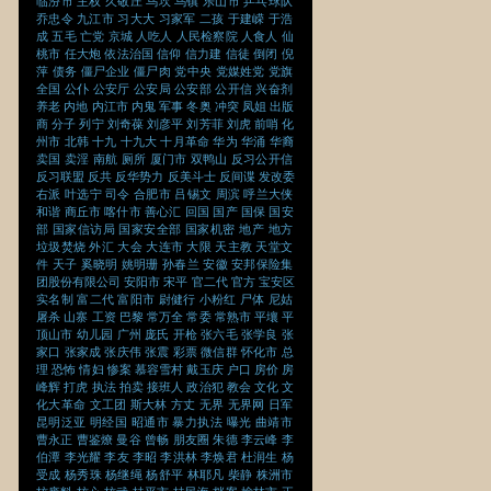
临汾市
主权
久敬庄
乌坎
乌镇
乐山市
乒乓球队
乔忠令
九江市
习大大
习家军
二孩
于建嵘
于浩
成
五毛
亡党
京城
人吃人
人民检察院
人食人
仙
桃市
任大炮
依法治国
信仰
信力建
信徒
倒闭
倪
萍
债务
僵尸企业
僵尸肉
党中央
党媒姓党
党旗
全国
公仆
公安厅
公安局
公安部
公开信
兴奋剂
养老
内地
内江市
内鬼
军事
冬奥
冲突
凤姐
出版
商
分子
列宁
刘奇葆
刘彦平
刘芳菲
刘虎
前哨
化
州市
北韩
十九
十九大
十月革命
华为
华涌
华裔
卖国
卖淫
南航
厕所
厦门市
双鸭山
反习公开信
反习联盟
反共
反华势力
反美斗士
反间谍
发改委
右派
叶选宁
司令
合肥市
吕锡文
周滨
呼兰大侠
和谐
商丘市
喀什市
善心汇
回国
国产
国保
国安
部
国家信访局
国家安全部
国家机密
地产
地方
垃圾焚烧
外汇
大会
大连市
大限
天主教
天堂文
件
天子
奚晓明
姚明珊
孙春兰
安徽
安邦保险集
团股份有限公司
安阳市
宋平
官二代
官方
宝安区
实名制
富二代
富阳市
尉健行
小粉红
尸体
尼姑
屠杀
山寨
工资
巴黎
常万全
常委
常熟市
平壤
平
顶山市
幼儿园
广州
庞氏
开枪
张六毛
张学良
张
家口
张家成
张庆伟
张震
彩票
微信群
怀化市
总
理
恐怖
情妇
惨案
慕容雪村
戴玉庆
户口
房价
房
峰辉
打虎
执法
拍卖
接班人
政治犯
教会
文化
文
化大革命
文工团
斯大林
方丈
无界
无界网
日军
昆明泛亚
明经国
昭通市
暴力执法
曝光
曲靖市
曹永正
曹鉴燎
曼谷
曾畅
朋友圈
朱德
李云峰
李
伯潭
李光耀
李友
李昭
李洪林
李焕君
杜润生
杨
受成
杨秀珠
杨继绳
杨舒平
林耶凡
柴静
株洲市