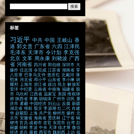
标签
习近平
中共
中国
王岐山
香
港
郭文贵
广东省
六四
江泽民
毛泽东
天津市
令计划
李克强
北京
文革
周永康
刘晓波
广西
省
河南省
四川省
郭伯雄
深圳市
大
爆炸
任志强
令完成
江苏省
湖南省
零
八宪章
巴拿马文件
曾庆红
北戴河
薄
熙来
河北省
邓小平
山东省
李小琳
胡
耀邦
上海市
浙江省
政治
民主
解放军
雷洋
中纪委
云南省
中南海
福建省
股
市
乌坎村
江西省
温家宝
美国
维权律
师
陕西省
李鹏
胡锦涛
广州市
访民
重
庆市
雾霾
中国经济
刘云山
反腐
新疆
湖北省
维权
股灾
李源潮
红二代
肖建
华
赵紫阳
上海
共产党
柳州市
爆炸
北
京市
安徽省
海南省
贾庆林
辽宁省
铜
锣湾
官员
成都市
贪官
东莞市
台湾
彭
丽媛
朝鲜
李波
中央
天津
徐才厚
微信
经济
老兵
腐败
西安市
魏则西
上访
低