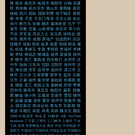
锋
南京
南充市
南昌市
南阳市
台独
吴建
民
周本顺
哈尔滨市
唐山市
唐荆陵
器官
移植
四川
国耻
国际刑警
地下钱庄
基督
教
外逃
天堂
天安门母亲
天灾人祸
央企
央行
奥巴马
女婿
姚庆
媒体姓党
孔子
宁
波市
宗教
官媒
山体滑坡
崇左市
常小兵
平反
庆安县
异议人士
张玉凤
徐纯合
德
州市
惠州市
成都
房地产
抗战胜利
抗议
抚顺市
抵制
拐卖
改革
政委
明报
暗杀
暴
乱
机场
李婷玉
李新
李明哲
李瑞环
李继
耐
李锐
林祖恋
柳城县
核弹
梁振英
梧州
市
楼市
死亡
毒跑道
民生银行
永州市
汉
中市
汤灿
汪东兴
沈阳
沈阳市
泉州市
法
院
海伍德
淫官
温哥华
温州市
湛江市
玉
林市
王小洪
王者荣耀
留学生
监控
石家
庄市
示威
福州
秦光荣
秦始皇
程慕阳
签
名
绑架
罢工
美国之音
聂树斌
肝癌
苹果
范华培
莆田市
薄瓜瓜
衡阳市
裁军
西雅
图
解放
谢小玲
豆腐渣
贵港市
贾葭
赣州
市
赵威
赵鑫
选举
重庆
钦州市
阳春市
陈
云
雄安新区
雨伞运动
青岛市
非新闻
项
俊波
马晓红
高层
高考
高铁
魏京生
魏宏
1989
42集团军
56朵花
64解密
A股
YouTube
facebook
丁子霖
三明市
三门峡市
上饶市
下乡
下岗
世界
世界网络大会
两岸
中信
中华民国
中
国军方
中国农行
中国特色
中国证监会
中国银行