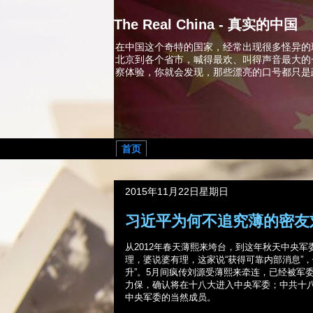
The Real China - 真实的中国
在中国这个奇特的国家，经常出现很多怪异的
北京到各个省市，喊得最欢、叫得声音最大的
察体验，你就会发现，那些漂亮的口号都只是
首页
2015年11月22日星期日
习近平为何不追究薄的密友
从
2012
年春天薄熙来垮台，到这年秋天中央军
理，婆说婆有理，这家说“获得可靠内部消息”，
升”。
5
月间疯传刘源受薄熙来牵连，已经被军
力保，确认将在十八大进入中央军委；中共十
中央军委的当然成员。