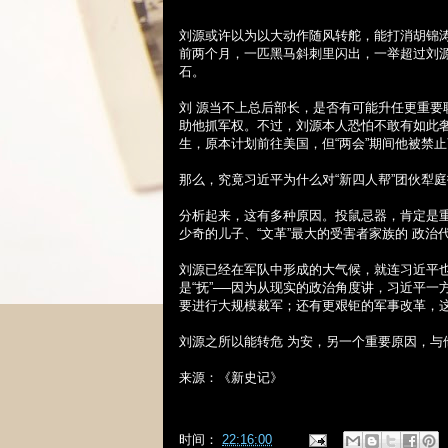
刘源或许以为以大动作随风转舵，能打消胡锦
前两个月，一匹黑马斜刺里闪出，一举超过刘
石。
刘 源当不上总后部长，是否有可能升任更重
助他抓军权。不过，刘源本人恐怕不敢有如此
生，原本计划前往美国，但“两会”期间他被禁
那么，究竟习近平为什么对“新四人帮”团伙犁
分析起来，这有多种原因。投鼠忌器，肯定是重
少奇的儿子、“文革”最大的受害者家族的
政治
刘源已经在军队中形成的大气候，就连习近平
是“抚”──因为从现实的政治角度讲，习近平一
要进行大规模裁军；还有更艰钜的军事改革，
刘源之所以能转危
为安，另一个重要原因，与
来源：《新史记》
时间：
22:16:00