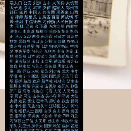
端人口
公安
刘源
占中
大阅兵
大饥荒
太子党
徐明
武警
疫苗
赵家人
郑州市
镇压
阅兵
中国人
共青团
周恩来
山西
省
律师
戴相龙
甘肃省
百度
芮成钢
车
峰
金融
中信证券
习仲勋
人民日报
权
力
王林
记者
金正恩
东方之星
内蒙古
张德江
李嘉诚
杭州市
浦志强
胡春华
韩
正
马云
G20
两会
南京市
孙政才
政治局
林彪
栗战书
海口市
苏州市
西藏
谷俊山
贵州省
赖昌星
郭飞雄
铜锣湾书店
中国
梦
中央军委
习包子
互联网
南海
国企
宋
林
张高丽
日本
武汉市
海航
海航集团
深
圳
滨海新区
王毅
王立军
莆田系
蒋介石
警察
释永信
马英九
高智晟
黑龙江省
一
带一路
乔石
人权
党员
刘少奇
北大
南华
早报
南宁市
团派
国家
国民党
天安门
官
场
强拆
抗战
政府
新华社
桂林市
济南市
福州市
网络
许家屯
诺贝尔
谷开来
赵薇
郭广昌
高瑜
习核心
书店
人民
人民大会
堂
历史
司法
吉林省
吴小晖
和平奖
大陆
央视
姓党
宪法
巴拿马
廊坊市
政变
昆明
市
李小鹏
民族
汕头市
江绵恒
汶川
河北
河南
维权人士
翻墙
自杀
自由
蔡奇
贺国
强
邯郸市
郭美美
长沙市
革命
709
习总
习辞职公开信
人民币
佛山市
傅政华
党
军队
刘亚洲
加拿大
国安
城管
媒体
孟建
柱
安邦
宋祖英
宪政
广东
广西
徐翔
微博