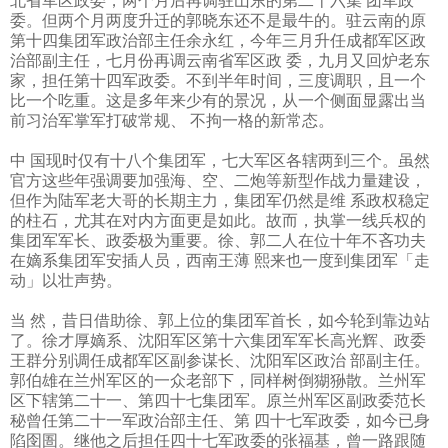
北省军区政委，两个月后再调驻山东的第二十六集 团军政
委。但两个月两度升迁的郭晓东还不是最牛的。驻云南的原
第十四集团军政治部主任余永红，今年三月升任成都军区政
治部副主任，七月份再调云南省军区政 委，九月又回炉老东
家，担任第十四军政委。不到半年时间，三度调职，且一个
比一个吃重。这是多年来少有的景况，从一个侧面显露出当
前习治军掌军打破常规、 不拘一格的新常态。
中 国现时仅有十八个集团军，七大军区各辖两到三个。虽然
官方这些年强调要加强海、空、二炮等新型作战力量建设，
但作为陆军老大哥的长期主力，集团军仍然是维 系政权稳定
的柱石，尤其在对内方面更是如此。故而，执掌一线兵权的
集团军军长、政委极为重要。徐、郭二人在位十年不吝功夫
在嫡系集团军安插人员，西南王薄 熙来也一度到集团军「走
动」以壮声势。
当 然，昔日借助徐、郭上位的集团军首长，如今轮到靠边站
了。徐才厚嫡系、沈阳军区第十六集团军军长高光辉、政委
王群分别调任成都军区副参谋长、沈阳军区政治 部副主任。
郭伯雄在兰州军区的一众老部下，同样树倒猢狲散。兰州军
区下辖第二十一、第四十七集团军。原兰州军区副政委范长
秘曾任第二十一军政治部主任、第 四十七军政委，如今已身
陷囹圄。继他之后担任四十七军政委的张福基，曾一路跟随