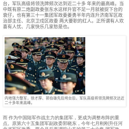
台，军队高级将领洗牌频次达到近二十多 年来的最高峰。当
中既有原二炮副政委张东水这样升官不足一月就被捉下台的
衰仔，也有第三十一集团军政委姜勇半年内连升济南军区政
治部主任、北京卫戍区政委 两大要职的红人。正所谓有人欢
喜有人忧、几家快乐几家愁是也。
内地强力整军，徐才厚、郭伯雄先后垮台后，军队高级将领洗牌频次达近
二十多年来高峰。
而 作为中国陆军作战主力的集团军，更成为调整布阵的重
点。原第六十五集团军副政委郭晓东，今年七月刚刚升任河