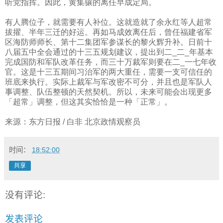
听党指挥。因此，黄集骧的离任早成定局。
有人腾位子，就需要有人补位。这就造就了余永红等人超常
拔擢、半年三迁的好运。再如马成效离任后，曾任福建省军
区海防师师长、第十二集团军参谋长的黎火辉升补。日前十
八届五中全会通过的十三五规划建议，提出到二
_
二
_
年基本
完成国防和军队改革任务，而三十万裁军则要在二
_
一七年收
官。这是十三五期间习治军的两大重任，需要一支可信任的
班底来执行。实际上裁军与军改密不可分，并且也是军队人
事调整、队伍整顿的天然契机。所以，未来可能会出现更多
「超常」调整，但这其实恰恰是一种「正常」。
来源：东方日报
/
白非
北京政情观察员
时间：
18:52:00
共享
没有评论:
发表评论