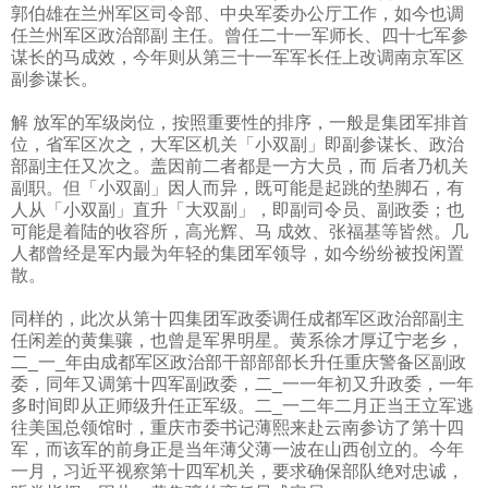
郭伯雄在兰州军区司令部、中央军委办公厅工作，如今也调
任兰州军区政治部副 主任。曾任二十一军师长、四十七军参
谋长的马成效，今年则从第三十一军军长任上改调南京军区
副参谋长。
解 放军的军级岗位，按照重要性的排序，一般是集团军排首
位，省军区次之，大军区机关「小双副」即副参谋长、政治
部副主任又次之。盖因前二者都是一方大员，而 后者乃机关
副职。但「小双副」因人而异，既可能是起跳的垫脚石，有
人从「小双副」直升「大双副」，即副司令员、副政委；也
可能是着陆的收容所，高光辉、马 成效、张福基等皆然。几
人都曾经是军内最为年轻的集团军领导，如今纷纷被投闲置
散。
同样的，此次从第十四集团军政委调任成都军区政治部副主
任闲差的黄集骧，也曾是军界明星。黄系徐才厚辽宁老乡，
二
_
一
_
年由成都军区政治部干部部部长升任重庆警备区副政
委，同年又调第十四军副政委，二
_
一一年初又升政委，一年
多时间即从正师级升任正军级。二
_
一二年二月正当王立军逃
往美国总领馆时，重庆市委书记薄熙来赴云南参访了第十四
军，而该军的前身正是当年薄父薄一波在山西创立的。今年
一月，习近平视察第十四军机关，要求确保部队绝对忠诚，