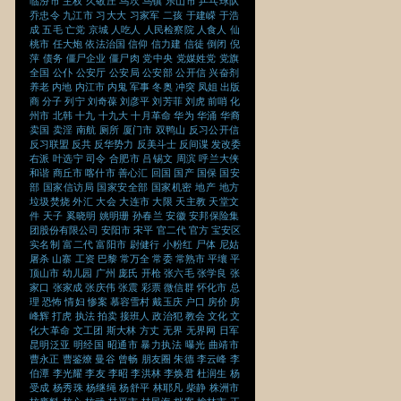
临汾市
主权
久敬庄
乌坎
乌镇
乐山市
乒乓球队
乔忠令
九江市
习大大
习家军
二孩
于建嵘
于浩
成
五毛
亡党
京城
人吃人
人民检察院
人食人
仙
桃市
任大炮
依法治国
信仰
信力建
信徒
倒闭
倪
萍
债务
僵尸企业
僵尸肉
党中央
党媒姓党
党旗
全国
公仆
公安厅
公安局
公安部
公开信
兴奋剂
养老
内地
内江市
内鬼
军事
冬奥
冲突
凤姐
出版
商
分子
列宁
刘奇葆
刘彦平
刘芳菲
刘虎
前哨
化
州市
北韩
十九
十九大
十月革命
华为
华涌
华裔
卖国
卖淫
南航
厕所
厦门市
双鸭山
反习公开信
反习联盟
反共
反华势力
反美斗士
反间谍
发改委
右派
叶选宁
司令
合肥市
吕锡文
周滨
呼兰大侠
和谐
商丘市
喀什市
善心汇
回国
国产
国保
国安
部
国家信访局
国家安全部
国家机密
地产
地方
垃圾焚烧
外汇
大会
大连市
大限
天主教
天堂文
件
天子
奚晓明
姚明珊
孙春兰
安徽
安邦保险集
团股份有限公司
安阳市
宋平
官二代
官方
宝安区
实名制
富二代
富阳市
尉健行
小粉红
尸体
尼姑
屠杀
山寨
工资
巴黎
常万全
常委
常熟市
平壤
平
顶山市
幼儿园
广州
庞氏
开枪
张六毛
张学良
张
家口
张家成
张庆伟
张震
彩票
微信群
怀化市
总
理
恐怖
情妇
惨案
慕容雪村
戴玉庆
户口
房价
房
峰辉
打虎
执法
拍卖
接班人
政治犯
教会
文化
文
化大革命
文工团
斯大林
方丈
无界
无界网
日军
昆明泛亚
明经国
昭通市
暴力执法
曝光
曲靖市
曹永正
曹鉴燎
曼谷
曾畅
朋友圈
朱德
李云峰
李
伯潭
李光耀
李友
李昭
李洪林
李焕君
杜润生
杨
受成
杨秀珠
杨继绳
杨舒平
林耶凡
柴静
株洲市