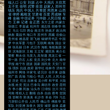
端人口
公安
刘源
占中
大阅兵
大饥荒
太子党
徐明
武警
疫苗
赵家人
郑州市
镇压
阅兵
中国人
共青团
周恩来
山西
省
律师
戴相龙
甘肃省
百度
芮成钢
车
峰
金融
中信证券
习仲勋
人民日报
权
力
王林
记者
金正恩
东方之星
内蒙古
张德江
李嘉诚
杭州市
浦志强
胡春华
韩
正
马云
G20
两会
南京市
孙政才
政治局
林彪
栗战书
海口市
苏州市
西藏
谷俊山
贵州省
赖昌星
郭飞雄
铜锣湾书店
中国
梦
中央军委
习包子
互联网
南海
国企
宋
林
张高丽
日本
武汉市
海航
海航集团
深
圳
滨海新区
王毅
王立军
莆田系
蒋介石
警察
释永信
马英九
高智晟
黑龙江省
一
带一路
乔石
人权
党员
刘少奇
北大
南华
早报
南宁市
团派
国家
国民党
天安门
官
场
强拆
抗战
政府
新华社
桂林市
济南市
福州市
网络
许家屯
诺贝尔
谷开来
赵薇
郭广昌
高瑜
习核心
书店
人民
人民大会
堂
历史
司法
吉林省
吴小晖
和平奖
大陆
央视
姓党
宪法
巴拿马
廊坊市
政变
昆明
市
李小鹏
民族
汕头市
江绵恒
汶川
河北
河南
维权人士
翻墙
自杀
自由
蔡奇
贺国
强
邯郸市
郭美美
长沙市
革命
709
习总
习辞职公开信
人民币
佛山市
傅政华
党
军队
刘亚洲
加拿大
国安
城管
媒体
孟建
柱
安邦
宋祖英
宪政
广东
广西
徐翔
微博