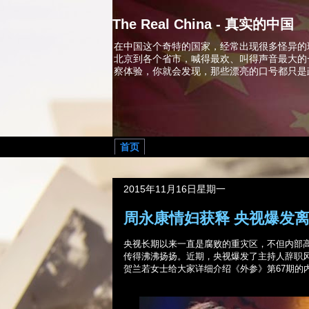
The Real China - 真实的中国
在中国这个奇特的国家，经常出现很多怪异的
北京到各个省市，喊得最欢、叫得声音最大的
察体验，你就会发现，那些漂亮的口号都只是
首页
2015年11月16日星期一
周永康情妇获释 央视爆发
央视长期以来一直是腐败的重灾区，不但内部高
传得沸沸扬扬。近期，央视爆发了主持人辞职风
贺兰若女士给大家详细介绍《外参》第
67
期的