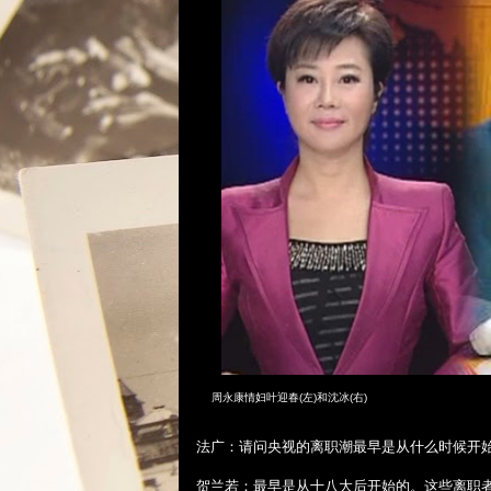
周永康情妇叶迎春(左)和沈冰(右)
法广：请问央视的离职潮最早是从什么时候开
贺兰若：最早是从十八大后开始的。这些离职者