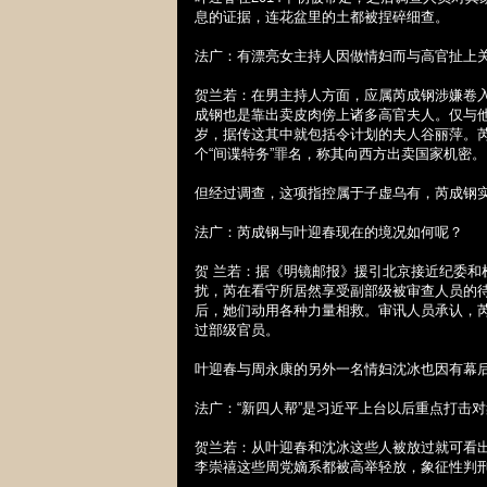
息的证据，连花盆里的土都被捏碎细查。
法广：有漂亮女主持人因做情妇而与高官扯上关
贺兰若：在男主持人方面，应属芮成钢涉嫌卷
成钢也是靠出卖皮肉傍上诸多高官夫人。仅与
岁，据传这其中就包括令计划的夫人谷丽萍。
个“间谍特务”罪名，称其向西方出卖国家机密。
但经过调查，这项指控属于子虚乌有，芮成钢
法广：芮成钢与叶迎春现在的境况如何呢？
贺 兰若：据《明镜邮报》援引北京接近纪委
扰，芮在看守所居然享受副部级被审查人员的
后，她们动用各种力量相救。审讯人员承认，
过部级官员。
叶迎春与周永康的另外一名情妇沈冰也因有幕
法广：“新四人帮”是习近平上台以后重点打击
贺兰若：从叶迎春和
沈冰这些人被放过就可看
李崇禧这些周党嫡系都被高举轻放，象征性判