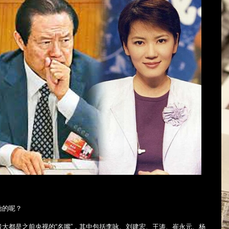
始的呢？
大都是之前央视的“名嘴”，其中包括李咏、刘建宏、王涛、崔永元、杨