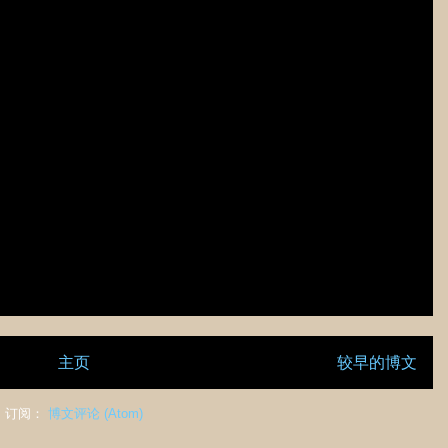
主页
较早的博文
订阅：
博文评论 (Atom)