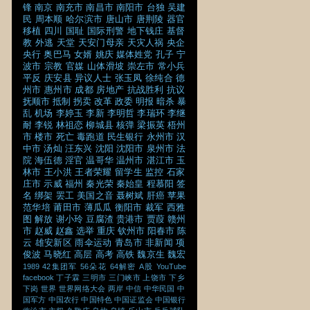
锋
南京
南充市
南昌市
南阳市
台独
吴建
民
周本顺
哈尔滨市
唐山市
唐荆陵
器官
移植
四川
国耻
国际刑警
地下钱庄
基督
教
外逃
天堂
天安门母亲
天灾人祸
央企
央行
奥巴马
女婿
姚庆
媒体姓党
孔子
宁
波市
宗教
官媒
山体滑坡
崇左市
常小兵
平反
庆安县
异议人士
张玉凤
徐纯合
德
州市
惠州市
成都
房地产
抗战胜利
抗议
抚顺市
抵制
拐卖
改革
政委
明报
暗杀
暴
乱
机场
李婷玉
李新
李明哲
李瑞环
李继
耐
李锐
林祖恋
柳城县
核弹
梁振英
梧州
市
楼市
死亡
毒跑道
民生银行
永州市
汉
中市
汤灿
汪东兴
沈阳
沈阳市
泉州市
法
院
海伍德
淫官
温哥华
温州市
湛江市
玉
林市
王小洪
王者荣耀
留学生
监控
石家
庄市
示威
福州
秦光荣
秦始皇
程慕阳
签
名
绑架
罢工
美国之音
聂树斌
肝癌
苹果
范华培
莆田市
薄瓜瓜
衡阳市
裁军
西雅
图
解放
谢小玲
豆腐渣
贵港市
贾葭
赣州
市
赵威
赵鑫
选举
重庆
钦州市
阳春市
陈
云
雄安新区
雨伞运动
青岛市
非新闻
项
俊波
马晓红
高层
高考
高铁
魏京生
魏宏
1989
42集团军
56朵花
64解密
A股
YouTube
facebook
丁子霖
三明市
三门峡市
上饶市
下乡
下岗
世界
世界网络大会
两岸
中信
中华民国
中
国军方
中国农行
中国特色
中国证监会
中国银行