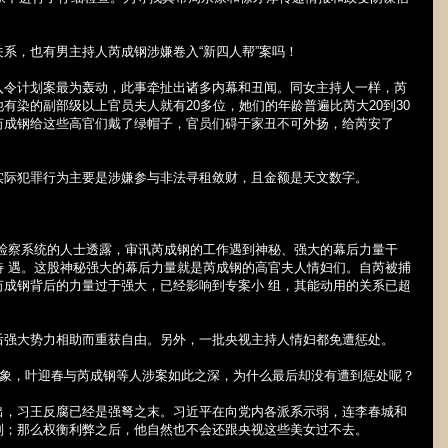
系，也有男主持人芮成钢涉嫌卷入“新四人帮”案吗！
入令计划案最为轰动，此事牵扯出诸多内幕和丑闻。同女主持人一样，芮
他有染的副部级以上官员夫人就有
20
多位，她们的年龄普遍比芮大
20
到
30
芮成钢给这些高官们戴了绿帽子，官员们碍于家丑不可外扬，给芮安了
实际犯罪行为主要是涉嫌参与非法寻租敛财，且金额是天文数字。
和检察系统的人士透露，审讯芮成钢的工作遇到神秘、强大的幕后力量干
待 遇。这股神秘强大的幕后力量就是芮成钢的高官夫人情妇们。自芮被捕
芮成钢背后的力量过于强大，已经影响到专案小 组，其能动用的关系已超
后强大势力相助而重获自由。另外，一批央视主持人情妇都免遭惩处。
对象，叶迎春与芮成钢等人涉案如此之深，为什么最后却没有遭到惩处呢？
出，习王反腐已经是强弩之末。习近平在向党内各派系示弱，连李春城和
刑；那么权衡利弊之后，他自然也不会还跟央视这些美女过不去。