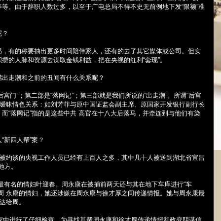
等。由于辞职人数过多，以至于广电总局不得不史无前例地下发“限额”准
呢？
书，有的称要抽出更多时间陪伴家人，还有的去了其它媒体或公司。但实
攒的人脉和资源去谋取金钱利益，把在央视的红利“套现”。
嘴出走潮和之前的丑闻有什么关系呢？
后宫门”；第二部是“落网记”；第三部就是我们所说的“出走潮”。所谓“后宫
的暧昧情色关系：如刘芳菲与原中国证监会副主席、原国家开发银行副行长
而“落网记”指的是这些中共 高官在十八大后落马，并牵连到与他们有染
“新四人帮”案？
而被约谈的央视工作人员已经有上百人之多，其中几十人被送到湖北省宜昌
地方。
最有名的情妇叶迎春。周永康在被捕前两天还与其在地下车库进行“车
周 永康的情妇，她还涉嫌在周永康与徐才厚之间传递情报。她与周永康最
传达给周。
家中进行了仔细检查。为寻找其帮周永康和徐才厚传递情报和政变阴谋信