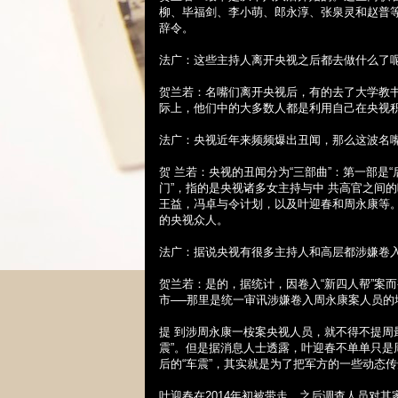
柳、毕福剑、李小萌、郎永淳、张泉灵和赵普等
辞令。
法广：这些主持人离开央视之后都去做什么了
贺兰若：名嘴们离开央视后，有的去了大学教
际上，他们中的大多数人都是利用自己在央视积
法广：央视近年来频频爆出丑闻，那么这波名
贺 兰若：央视的丑闻分为“三部曲”：第一部是“
门”，指的是央视诸多女主持与中 共高官之间
王益，冯卓与令计划，以及叶迎春和周永康等。
的央视众人。
法广：据说央视有很多主持人和高层都涉嫌卷入
贺兰若：是的，据统计，因卷入“新四人帮”案
市──那里是统一审讯涉嫌卷入周永康案人员的
提 到涉周永康一桉案央视人员，就不得不提周
震”。但是据消息人士透露，叶迎春不单单只是
后的“车震”，其实就是为了把军方的一些动态
叶迎春在
2014
年初被带走，之后调查人员对其