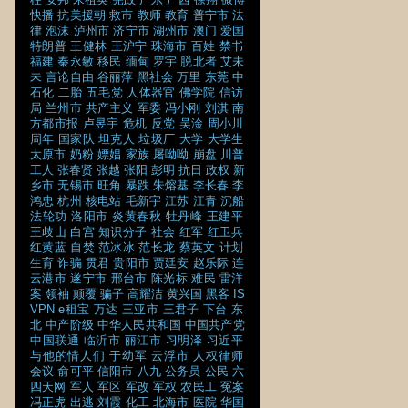
快播
抗美援朝
救市
教师
教育
普宁市
法
律
泡沫
泸州市
济宁市
湖州市
澳门
爱国
特朗普
王健林
王沪宁
珠海市
百姓
禁书
福建
秦永敏
移民
缅甸
罗宇
脱北者
艾未
未
言论自由
谷丽萍
黑社会
万里
东莞
中
石化
二胎
五毛党
人体器官
佛学院
信访
局
兰州市
共产主义
军委
冯小刚
刘淇
南
方都市报
卢昱宇
危机
反党
吴淦
周小川
周年
国家队
坦克人
垃圾厂
大学
大学生
太原市
奶粉
嫖娼
家族
屠呦呦
崩盘
川普
工人
张春贤
张越
张阳
彭明
抗日
政权
新
乡市
无锡市
旺角
暴跌
朱熔基
李长春
李
鸿忠
杭州
核电站
毛新宇
江苏
江青
沉船
法轮功
洛阳市
炎黄春秋
牡丹峰
王建平
王歧山
白宫
知识分子
社会
红军
红卫兵
红黄蓝
自焚
范冰冰
范长龙
蔡英文
计划
生育
诈骗
贯君
贵阳市
贾廷安
赵乐际
连
云港市
遂宁市
邢台市
陈光标
难民
雷洋
案
领袖
颠覆
骗子
高耀洁
黄兴国
黑客
IS
VPN
e租宝
万达
三亚市
三君子
下台
东
北
中产阶级
中华人民共和国
中国共产党
中国联通
临沂市
丽江市
习明泽
习近平
与他的情人们
于幼军
云浮市
人权律师
会议
俞可平
信阳市
八九
公务员
公民
六
四天网
军人
军区
军改
军权
农民工
冤案
冯正虎
出逃
刘霞
化工
北海市
医院
华国