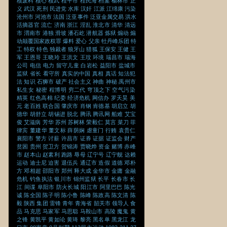
核废料
核心
核武
桂平市
桂民海
档案
榆林市
正
义
武汉
死刑
民进党
水库
汉奸
江派
江绵康
污染
沧州市
河池市
法国
泛亚事件
泛亚金属交易
洪水
活摘器官
流亡
济南
浙江
淫乱
淮北市
清华
清远
市
渭南市
港独
滑坡
潘石屹
潜航器
炼狱
煽动
煽
动颠覆国家政权罪
爆料
爱心
父亲
牡丹峰乐团
特
工
特权
特色
独裁者
狼牙山
猎狐
王保安
王健
王
军
王恩哥
王晓玲
王洪文
王玟
环境
瑞昌市
瑞海
公司
电信
电力
留守儿童
白岩松
益阳市
盐城市
监狱
省长
看守所
真实的中国
真相
真话
知法犯
法
知识
石狮市
破产
社会主义
神曲
神秘
禹州市
私生女
秘密
程博明
穷二代
穹顶之下
空气污染
精英
红色高棉
纪委
经济危机
网信办
罗天昊
美
元
老百姓
联合国
肇庆市
肖钢
肯德基
胡启立
胡
德华
胡舒立
胡锡进
脱北
腾讯
腾讯网
船难
艾宝
俊
艾滋病
芳华
苏州
苏树林
荣毅仁
莫言
菜刀
菲
律宾
董建华
董文标
薛荫娴
虐童门
行贿
袁贵仁
襄阳市
警方
讨薪
许昌市
证券
证据
证监会
财产
贫困
贵州
贺卫方
贺锦涛
贾晓烨
资金
赌博
赤峰
市
赵本山
赵素利
跑路
辱母
辽宁号
辽宁舰
达赖
运动
迪士尼
迫害
退伍兵
通辽市
造假
道德
邓朴
方
邓相超
邵阳市
郑州
释大成
金华市
金庸
金融
危机
钓鱼执法
银川市
锦州监狱
长平
长春市
长
江
间谍
阜阳市
防火长城
阳江市
阿里巴巴
陈光
诚
陈全国
陈子明
陈小鲁
陈峰
陈政高
陈文清
陈
毅
陕西
集团
雷锋
青年
青海省
韶关市
领导人
食
品
马克思
马家军
马思聪
马鞍山市
高陵
魔鬼
黄
之锋
黄凯平
黄如论
黄琦
黎亮
黑名单
黑龙江
龙