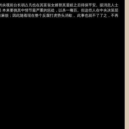
人的央视前台长胡占凡也在其富翁女婿替其退赃之后得保平安。据消息人士
局 本来要挑其中情节最严重的惩处，以杀一儆百。但这些人在中央决策层
有麻烦；因此随着现在整个反腐打虎势头消歇， 此事也就不了了之，不再