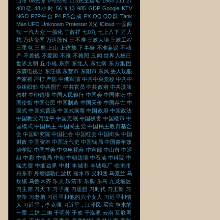
口市
08宪章
0号别墅
113民主运动
1983
211
27
400亿
48小时
56
9.13
985
GDP
Google
KTV
NGO
P2P平台
P4
PS合成
PX
QQ
QQ群
Tank
Man
UFO
Unknown Protester
X光
iCloud
一国两
制
一汽大众
一胎化
丁薛祥
七0九
七上八下
万人
抗
万达帝国
万达股份
三不准
三峡大坝
三峡工程
三里屯
三鹿
上山
上访族
下半身
不准妄议
不动
产
不差钱
不爱国
不雅
不雅照
丑闻
世界人权日
世界文明
丘小雄
东京
东北人
东北病
东方集团
东森电视台
东汪镇
东营市
东阳市
东风
丢人现眼
严家祺
严打
严防
中俄军演
中共中央党校
中共中
央组织部
中共国亡
中共官员
中共政府
中共洗脑
教材
中印边境
中国人民银行
中国会
中国体坛
中
国使馆
中国公民
中国制造
中国天价
中国存亡
中
国式
中国式普选
中国式病毒
中国政府
中国政法
中国教父习近平
中国无眠
中国权贵
中国楼市
中
国模式
中国民主
中国民主党
中国民主教育基金
会
中国研究院
中国社会
中国红会
中国街头
中国
财政
中国资本
中国近代史
中国钱局
中国青年政
治学院
中国首善
中央电视台
中宣部
中山市
中巡
组
中彩
中情局
中朝
中朝边境
中石油
中科院
中
端犬儒
中缅边界
中财
丰城市
丰城电厂
临湘市
丹东市
丹增德勒仁波切
丽水市
义和团
乌克兰
乌
坎镇
乌鲁木齐
乐天
乐清市
乐购
乐高
九龙坡区
习主席
习天下
习子规
习思想
习时代
习王朝
习
皇帝
习老弟
习近平和他的六个女人
习近平和情
人
习近平，李克强
习近平，江泽民
买官
争来的
一票
二奶
二炮
于明芳
于欢
于泓源
云南
互联网