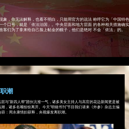
现象，你无法解释，也看不明白，只能用官方的说法 称呼它为「中国特
一个口号，就是「依法治国」。中央层面和地方层面 的各种相关措施确
政客们为了拿来给自己脸上帖金的幌子，他们是绝对 不会「依法」的。
离职潮
层与“新四人帮”团伙沆瀣一气，诸多美女主持人与高官的花边新闻更是被
潮，诸多名嘴纷纷离开。今天“明镜书刊”节目我们请来《外参》杂志主编
内容：周永康情妇获释，央视爆发离职潮。