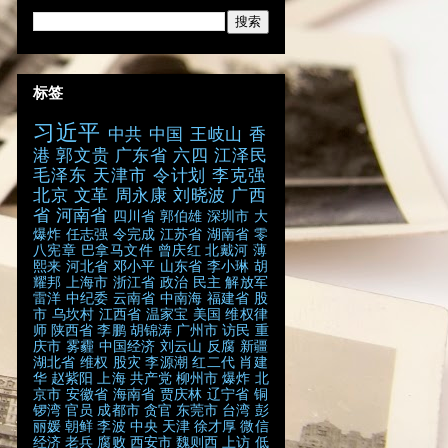
标签
习近平
中共
中国
王岐山
香
港
郭文贵
广东省
六四
江泽民
毛泽东
天津市
令计划
李克强
北京
文革
周永康
刘晓波
广西
省
河南省
四川省
郭伯雄
深圳市
大
爆炸
任志强
令完成
江苏省
湖南省
零
八宪章
巴拿马文件
曾庆红
北戴河
薄
熙来
河北省
邓小平
山东省
李小琳
胡
耀邦
上海市
浙江省
政治
民主
解放军
雷洋
中纪委
云南省
中南海
福建省
股
市
乌坎村
江西省
温家宝
美国
维权律
师
陕西省
李鹏
胡锦涛
广州市
访民
重
庆市
雾霾
中国经济
刘云山
反腐
新疆
湖北省
维权
股灾
李源潮
红二代
肖建
华
赵紫阳
上海
共产党
柳州市
爆炸
北
京市
安徽省
海南省
贾庆林
辽宁省
铜
锣湾
官员
成都市
贪官
东莞市
台湾
彭
丽媛
朝鲜
李波
中央
天津
徐才厚
微信
经济
老兵
腐败
西安市
魏则西
上访
低