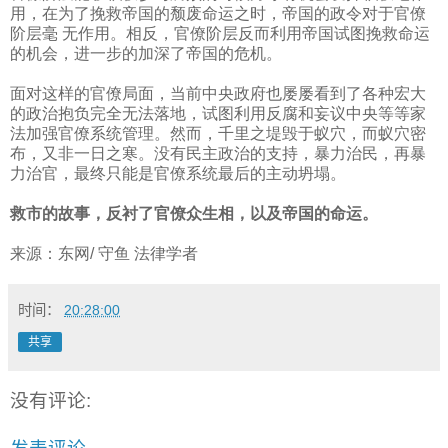
用，在为了挽救帝国的颓废命运之时，帝国的政令对于官僚
阶层毫 无作用。相反，官僚阶层反而利用帝国试图挽救命运
的机会，进一步的加深了帝国的危机。
面对这样的官僚局面，当前中央政府也屡屡看到了各种宏大
的政治抱负完全无法落地，试图利用反腐和妄议中央等等家
法加强官僚系统管理。然而，千里之堤毁于蚁穴，而蚁穴密
布，又非一日之寒。没有民主政治的支持，暴力治民，再暴
力治官，最终只能是官僚系统最后的主动坍塌。
救市的故事，反衬了官僚众生相，以及帝国的命运。
来源：东网
/
守鱼
法律学者
时间：
20:28:00
共享
没有评论: