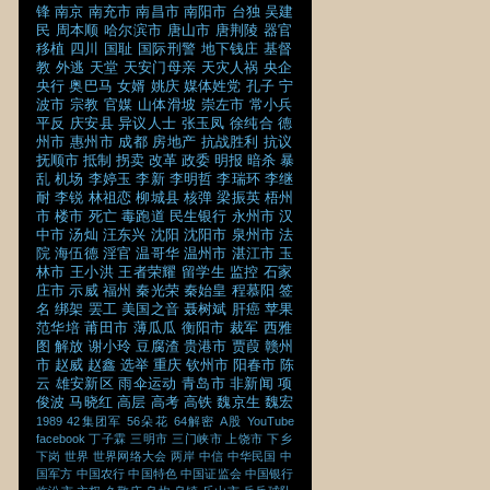
锋
南京
南充市
南昌市
南阳市
台独
吴建
民
周本顺
哈尔滨市
唐山市
唐荆陵
器官
移植
四川
国耻
国际刑警
地下钱庄
基督
教
外逃
天堂
天安门母亲
天灾人祸
央企
央行
奥巴马
女婿
姚庆
媒体姓党
孔子
宁
波市
宗教
官媒
山体滑坡
崇左市
常小兵
平反
庆安县
异议人士
张玉凤
徐纯合
德
州市
惠州市
成都
房地产
抗战胜利
抗议
抚顺市
抵制
拐卖
改革
政委
明报
暗杀
暴
乱
机场
李婷玉
李新
李明哲
李瑞环
李继
耐
李锐
林祖恋
柳城县
核弹
梁振英
梧州
市
楼市
死亡
毒跑道
民生银行
永州市
汉
中市
汤灿
汪东兴
沈阳
沈阳市
泉州市
法
院
海伍德
淫官
温哥华
温州市
湛江市
玉
林市
王小洪
王者荣耀
留学生
监控
石家
庄市
示威
福州
秦光荣
秦始皇
程慕阳
签
名
绑架
罢工
美国之音
聂树斌
肝癌
苹果
范华培
莆田市
薄瓜瓜
衡阳市
裁军
西雅
图
解放
谢小玲
豆腐渣
贵港市
贾葭
赣州
市
赵威
赵鑫
选举
重庆
钦州市
阳春市
陈
云
雄安新区
雨伞运动
青岛市
非新闻
项
俊波
马晓红
高层
高考
高铁
魏京生
魏宏
1989
42集团军
56朵花
64解密
A股
YouTube
facebook
丁子霖
三明市
三门峡市
上饶市
下乡
下岗
世界
世界网络大会
两岸
中信
中华民国
中
国军方
中国农行
中国特色
中国证监会
中国银行