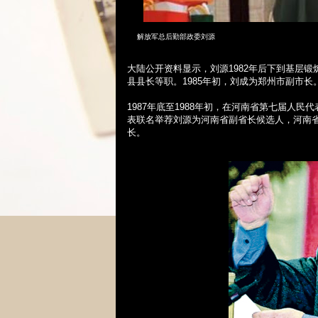
解放军总后勤部政委刘源
大陆公开资料显示，刘源
1982
年后下到基层锻
县县长等职。
1985
年初，刘成为郑州市副市长
1987
年底至
1988
年初，在河南省第七届人民代
表联名举荐刘源为河南省副省长候选人，河南
长。