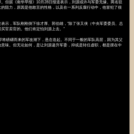
球。但据《南华早报》
10
月
28
日报道表示，刘源或许与军委无缘。两名驻
大的阻力，原因是他敢言的性格，以及在一系列反腐行动中，他冒犯了很
发表示，军队刚刚倒下徐才厚、郭伯雄，“除了张又侠（中央军委委员、总
买官卖官的。他们肯定怕刘源上去。”
？在即将磅礴而来的军改潮下，悬念迭起。不同于一般的军队高层，因为其父
治意味。但无论如何，是让刘源递升军委，抑或是转任虚职，都是摆在中