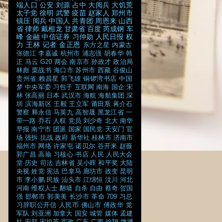
端人口
公安
刘源
占中
大阅兵
大饥荒
太子党
徐明
武警
疫苗
赵家人
郑州市
镇压
阅兵
中国人
共青团
周恩来
山西
省
律师
戴相龙
甘肃省
百度
芮成钢
车
峰
金融
中信证券
习仲勋
人民日报
权
力
王林
记者
金正恩
东方之星
内蒙古
张德江
李嘉诚
杭州市
浦志强
胡春华
韩
正
马云
G20
两会
南京市
孙政才
政治局
林彪
栗战书
海口市
苏州市
西藏
谷俊山
贵州省
赖昌星
郭飞雄
铜锣湾书店
中国
梦
中央军委
习包子
互联网
南海
国企
宋
林
张高丽
日本
武汉市
海航
海航集团
深
圳
滨海新区
王毅
王立军
莆田系
蒋介石
警察
释永信
马英九
高智晟
黑龙江省
一
带一路
乔石
人权
党员
刘少奇
北大
南华
早报
南宁市
团派
国家
国民党
天安门
官
场
强拆
抗战
政府
新华社
桂林市
济南市
福州市
网络
许家屯
诺贝尔
谷开来
赵薇
郭广昌
高瑜
习核心
书店
人民
人民大会
堂
历史
司法
吉林省
吴小晖
和平奖
大陆
央视
姓党
宪法
巴拿马
廊坊市
政变
昆明
市
李小鹏
民族
汕头市
江绵恒
汶川
河北
河南
维权人士
翻墙
自杀
自由
蔡奇
贺国
强
邯郸市
郭美美
长沙市
革命
709
习总
习辞职公开信
人民币
佛山市
傅政华
党
军队
刘亚洲
加拿大
国安
城管
媒体
孟建
柱
安邦
宋祖英
宪政
广东
广西
徐翔
微博