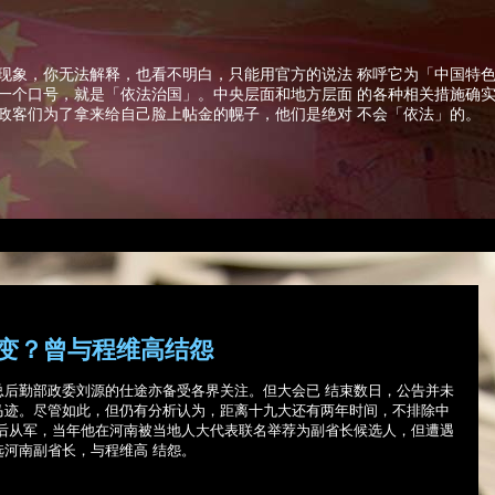
现象，你无法解释，也看不明白，只能用官方的说法 称呼它为「中国特
一个口号，就是「依法治国」。中央层面和地方层面 的各种相关措施确
政客们为了拿来给自己脸上帖金的幌子，他们是绝对 不会「依法」的。
变？曾与程维高结怨
总后勤部政委刘源的仕途亦备受各界关注。但大会已 结束数日，公告并未
马迹。尽管如此，但仍有分析认为，距离十九大还有两年时间，不排除中
政后从军，当年他在河南被当地人大代表联名举荐为副省长候选人，但遭遇
河南副省长，与程维高 结怨。