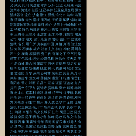
核废料
核心
核武
桂平市
桂民海
档案
榆林市
正
义
武汉
死刑
民进党
水库
汉奸
江派
江绵康
污染
沧州市
河池市
法国
泛亚事件
泛亚金属交易
洪水
活摘器官
流亡
济南
浙江
淫乱
淮北市
清华
清远
市
渭南市
港独
滑坡
潘石屹
潜航器
炼狱
煽动
煽
动颠覆国家政权罪
爆料
爱心
父亲
牡丹峰乐团
特
工
特权
特色
独裁者
狼牙山
猎狐
王保安
王健
王
军
王恩哥
王晓玲
王洪文
王玟
环境
瑞昌市
瑞海
公司
电信
电力
留守儿童
白岩松
益阳市
盐城市
监狱
省长
看守所
真实的中国
真相
真话
知法犯
法
知识
石狮市
破产
社会主义
神曲
神秘
禹州市
私生女
秘密
程博明
穷二代
穹顶之下
空气污染
精英
红色高棉
纪委
经济危机
网信办
罗天昊
美
元
老百姓
联合国
肇庆市
肖钢
肯德基
胡启立
胡
德华
胡舒立
胡锡进
脱北
腾讯
腾讯网
船难
艾宝
俊
艾滋病
芳华
苏州
苏树林
荣毅仁
莫言
菜刀
菲
律宾
董建华
董文标
薛荫娴
虐童门
行贿
袁贵仁
襄阳市
警方
讨薪
许昌市
证券
证据
证监会
财产
贫困
贵州
贺卫方
贺锦涛
贾晓烨
资金
赌博
赤峰
市
赵本山
赵素利
跑路
辱母
辽宁号
辽宁舰
达赖
运动
迪士尼
迫害
退伍兵
通辽市
造假
道德
邓朴
方
邓相超
邵阳市
郑州
释大成
金华市
金庸
金融
危机
钓鱼执法
银川市
锦州监狱
长平
长春市
长
江
间谍
阜阳市
防火长城
阳江市
阿里巴巴
陈光
诚
陈全国
陈子明
陈小鲁
陈峰
陈政高
陈文清
陈
毅
陕西
集团
雷锋
青年
青海省
韶关市
领导人
食
品
马克思
马家军
马思聪
马鞍山市
高陵
魔鬼
黄
之锋
黄凯平
黄如论
黄琦
黎亮
黑名单
黑龙江
龙