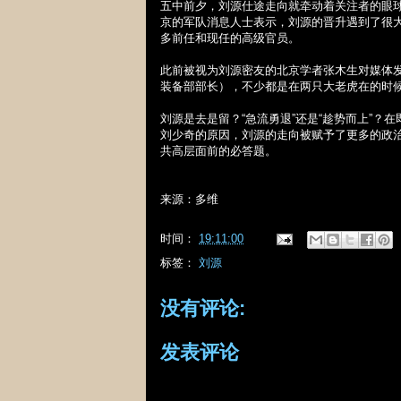
五中前夕，刘源仕途走向就牵动着关注者的眼
京的军队消息人士表示，刘源的晋升遇到了很
多前任和现任的高级官员。
此前被视为刘源密友的北京学者张木生对媒体
装备部部长），不少都是在两只大老虎在的时候
刘源是去是留？“急流勇退”还是“趁势而上”
刘少奇的原因，刘源的走向被赋予了更多的政
共高层面前的必答题。
来源：多维
时间：
19:11:00
标签：
刘源
没有评论:
发表评论