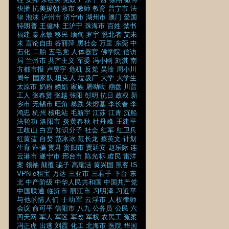
快播
抗美援朝
救市
教师
教育
普宁市
法
律
泡沫
泸州市
济宁市
湖州市
澳门
爱国
特朗普
王健林
王沪宁
珠海市
百姓
禁书
福建
秦永敏
移民
缅甸
罗宇
脱北者
艾未
未
言论自由
谷丽萍
黑社会
万里
东莞
中
石化
二胎
五毛党
人体器官
佛学院
信访
局
兰州市
共产主义
军委
冯小刚
刘淇
南
方都市报
卢昱宇
危机
反党
吴淦
周小川
周年
国家队
坦克人
垃圾厂
大学
大学生
太原市
奶粉
嫖娼
家族
屠呦呦
崩盘
川普
工人
张春贤
张越
张阳
彭明
抗日
政权
新
乡市
无锡市
旺角
暴跌
朱熔基
李长春
李
鸿忠
杭州
核电站
毛新宇
江苏
江青
沉船
法轮功
洛阳市
炎黄春秋
牡丹峰
王建平
王歧山
白宫
知识分子
社会
红军
红卫兵
红黄蓝
自焚
范冰冰
范长龙
蔡英文
计划
生育
诈骗
贯君
贵阳市
贾廷安
赵乐际
连
云港市
遂宁市
邢台市
陈光标
难民
雷洋
案
领袖
颠覆
骗子
高耀洁
黄兴国
黑客
IS
VPN
e租宝
万达
三亚市
三君子
下台
东
北
中产阶级
中华人民共和国
中国共产党
中国联通
临沂市
丽江市
习明泽
习近平
与他的情人们
于幼军
云浮市
人权律师
会议
俞可平
信阳市
八九
公务员
公民
六
四天网
军人
军区
军改
军权
农民工
冤案
冯正虎
出逃
刘霞
化工
北海市
医院
华国