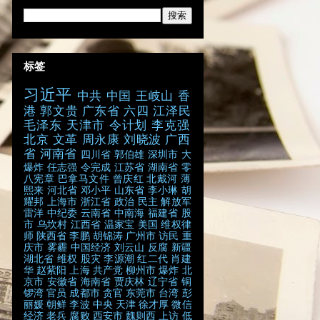
标签
习近平
中共
中国
王岐山
香
港
郭文贵
广东省
六四
江泽民
毛泽东
天津市
令计划
李克强
北京
文革
周永康
刘晓波
广西
省
河南省
四川省
郭伯雄
深圳市
大
爆炸
任志强
令完成
江苏省
湖南省
零
八宪章
巴拿马文件
曾庆红
北戴河
薄
熙来
河北省
邓小平
山东省
李小琳
胡
耀邦
上海市
浙江省
政治
民主
解放军
雷洋
中纪委
云南省
中南海
福建省
股
市
乌坎村
江西省
温家宝
美国
维权律
师
陕西省
李鹏
胡锦涛
广州市
访民
重
庆市
雾霾
中国经济
刘云山
反腐
新疆
湖北省
维权
股灾
李源潮
红二代
肖建
华
赵紫阳
上海
共产党
柳州市
爆炸
北
京市
安徽省
海南省
贾庆林
辽宁省
铜
锣湾
官员
成都市
贪官
东莞市
台湾
彭
丽媛
朝鲜
李波
中央
天津
徐才厚
微信
经济
老兵
腐败
西安市
魏则西
上访
低