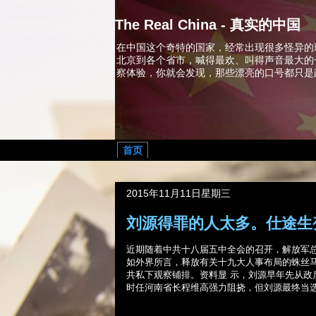
The Real China - 真实的中国
在中国这个奇特的国家，经常出现很多怪异的
北京到各个省市，喊得最欢、叫得声音最大的
察体验，你就会发现，那些漂亮的口号都只是
首页
2015年11月11日星期三
刘源得罪的人太多。仕途生
近期随着中共十八届五中全会的召开，解放军
如外界所言，释放有关十九大人事布局的蛛丝
共私下观察铺排。资料显 示，刘源早年先从
时任河南省长程维高强力阻挠，但刘源最终当选