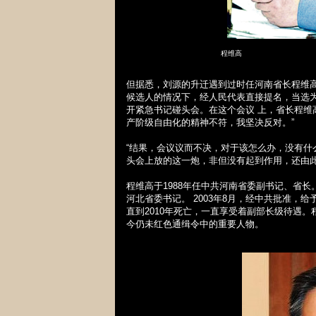
程维高
但据悉，刘源的升迁遇到过时任河南省长程维
候选人的情况下，经人民代表直接提名，当选
开紧急书记碰头会。在这个会议 上，省长程维
产阶级自由化的精神不符，我坚决反对。”
“结果，会议议而不决，对于该怎么办，没有
头会上放的这一炮，非但没有起到作用，还由此
程维高于
1988
年任中共河南省委副书记、省长
河北省委书记。
2003
年
8
月，经中共批准，给
直到
2010
年死亡，一直享受着副部长级待遇。
今仍未红色通缉令中的重要人物。