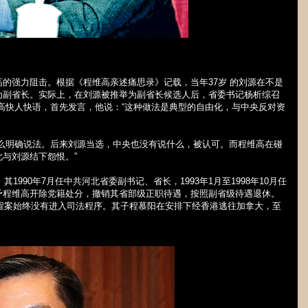
高的强力阻击。根据《程维高亲述痛思录》记载，当年
37
岁 的刘源在不是
为副省长。实际上，在刘源被推举为副省长候选人后，省委书记杨析综召
高快人快语，首先发言，他说：“这种做法是典型的自由化，与中央反对资
什么明确说法。后来刘源当选，中央也没有说什么，被认可。而程维高在碰
与刘源结下怨恨。”
。其
1990
年
7
月任中共河北省委副书记、省长，
1993
年
1
月至
1998
年
10
月任
予程维高开除党籍处分，撤销其省部级正职待遇，按照副省级待遇退休。
程案始终没有进入司法程序。其子程慕阳在安排下经香港逃往加拿大，至