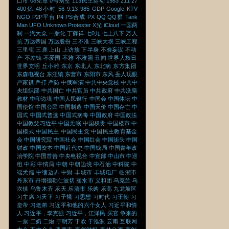
口市
08宪章
0号别墅
113民主运动
1983
211
27
400亿
48小时
56
9.13
985
GDP
Google
KTV
NGO
P2P平台
P4
PS合成
PX
QQ
QQ群
Tank
Man
UFO
Unknown Protester
X光
iCloud
一国两
制
一汽大众
一胎化
丁薛祥
七0九
七上八下
万人
抗
万达帝国
万达股份
三不准
三峡大坝
三峡工程
三里屯
三鹿
上山
上访族
下半身
不准妄议
不动
产
不差钱
不爱国
不雅
不雅照
丑闻
世界人权日
世界文明
丘小雄
东京
东北人
东北病
东方集团
东森电视台
东汪镇
东营市
东阳市
东风
丢人现眼
严家祺
严打
严防
中俄军演
中共中央党校
中共中
央组织部
中共国亡
中共官员
中共政府
中共洗脑
教材
中印边境
中国人民银行
中国会
中国体坛
中
国使馆
中国公民
中国制造
中国天价
中国存亡
中
国式
中国式普选
中国式病毒
中国政府
中国政法
中国教父习近平
中国无眠
中国权贵
中国楼市
中
国模式
中国民主
中国民主党
中国民主教育基金
会
中国研究院
中国社会
中国红会
中国街头
中国
财政
中国资本
中国近代史
中国钱局
中国青年政
治学院
中国首善
中央电视台
中宣部
中山市
中巡
组
中彩
中情局
中朝
中朝边境
中石油
中科院
中
端犬儒
中缅边界
中财
丰城市
丰城电厂
临湘市
丹东市
丹增德勒仁波切
丽水市
义和团
乌克兰
乌
坎镇
乌鲁木齐
乐天
乐清市
乐购
乐高
九龙坡区
习主席
习天下
习子规
习思想
习时代
习王朝
习
皇帝
习老弟
习近平和他的六个女人
习近平和情
人
习近平，李克强
习近平，江泽民
买官
争来的
一票
二奶
二炮
于明芳
于欢
于泓源
云南
互联网