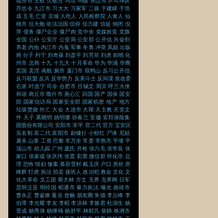
临汾市
主权
久敬庄
乌坎
乌镇
乐山市
乒乓球队
乔忠令
九江市
习大大
习家军
二孩
于建嵘
于浩
成
五毛
亡党
京城
人吃人
人民检察院
人食人
仙
桃市
任大炮
依法治国
信仰
信力建
信徒
倒闭
倪
萍
债务
僵尸企业
僵尸肉
党中央
党媒姓党
党旗
全国
公仆
公安厅
公安局
公安部
公开信
兴奋剂
养老
内地
内江市
内鬼
军事
冬奥
冲突
凤姐
出版
商
分子
列宁
刘奇葆
刘彦平
刘芳菲
刘虎
前哨
化
州市
北韩
十九
十九大
十月革命
华为
华涌
华裔
卖国
卖淫
南航
厕所
厦门市
双鸭山
反习公开信
反习联盟
反共
反华势力
反美斗士
反间谍
发改委
右派
叶选宁
司令
合肥市
吕锡文
周滨
呼兰大侠
和谐
商丘市
喀什市
善心汇
回国
国产
国保
国安
部
国家信访局
国家安全部
国家机密
地产
地方
垃圾焚烧
外汇
大会
大连市
大限
天主教
天堂文
件
天子
奚晓明
姚明珊
孙春兰
安徽
安邦保险集
团股份有限公司
安阳市
宋平
官二代
官方
宝安区
实名制
富二代
富阳市
尉健行
小粉红
尸体
尼姑
屠杀
山寨
工资
巴黎
常万全
常委
常熟市
平壤
平
顶山市
幼儿园
广州
庞氏
开枪
张六毛
张学良
张
家口
张家成
张庆伟
张震
彩票
微信群
怀化市
总
理
恐怖
情妇
惨案
慕容雪村
戴玉庆
户口
房价
房
峰辉
打虎
执法
拍卖
接班人
政治犯
教会
文化
文
化大革命
文工团
斯大林
方丈
无界
无界网
日军
昆明泛亚
明经国
昭通市
暴力执法
曝光
曲靖市
曹永正
曹鉴燎
曼谷
曾畅
朋友圈
朱德
李云峰
李
伯潭
李光耀
李友
李昭
李洪林
李焕君
杜润生
杨
受成
杨秀珠
杨继绳
杨舒平
林耶凡
柴静
株洲市