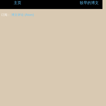
主页
较早的博文
订阅：
博文评论 (Atom)