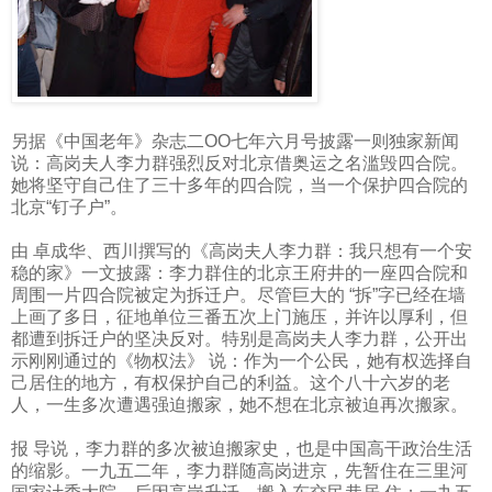
另据《中国老年》杂志二OO
七年六月号披露一则独家新闻
说：高岗夫人李力群强烈反对北京借奥运之名滥毁四合院。
她将坚守自己住了三十多年的四合院，当一个保护四合院的
北京“钉子户”。
由 卓成华、西川撰写的《高岗夫人李力群：我只想有一个安
稳的家》一文披露：李力群住的北京王府井的一座四合院和
周围一片四合院被定为拆迁户。尽管巨大的 “拆”字已经在墙
上画了多日，征地单位三番五次上门施压，并许以厚利，但
都遭到拆迁户的坚决反对。特别是高岗夫人李力群，公开出
示刚刚通过的《物权法》 说：作为一个公民，她有权选择自
己居住的地方，有权保护自己的利益。这个八十六岁的老
人，一生多次遭遇强迫搬家，她不想在北京被迫再次搬家。
报 导说，李力群的多次被迫搬家史，也是中国高干政治生活
的缩影。一九五二年，李力群随高岗进京，先暂住在三里河