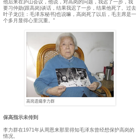
他后来在庐山会议，他说，对高岗的问题，我迟了一步，我
要习仲勋
(
跟高岗
)
谈话，结果我迟了一步，结果他死了。过去
叶子龙
(
注：毛泽东秘书
)
也说嘛，高岗死了以后，毛主席是一
个多月显得心里沉重。”
高岗遗孀李力群
保高指示未传到
李力群在
1971
年从周恩来那里得知毛泽东曾经想保护高岗的
情况。