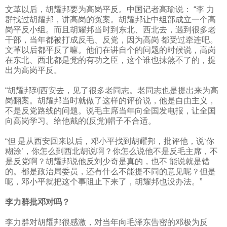
文革以后，胡耀邦要为高岗平反。中国记者高瑜说：
“李 力
群找过胡耀邦，讲高岗的冤案。胡耀邦让中组部成立一个高
岗平反小组。而且胡耀邦当时到东北、西北去，遇到很多老
干部，当年都被打成反毛、反党，因为高岗 都受过牵连吧。
文革以后都平反了嘛。他们在讲自个的问题的时候说，高岗
在东北、西北都是党的有功之臣，这个谁也抹煞不了的，提
出为高岗平反。
“胡耀邦到西安去，见了很多老同志。老同志也是提出来为高
岗翻案。胡耀邦当时就做了这样的评价说，他是自由主义，
不是反党路线的问题。说毛主席当年向全国发电报，让全国
向高岗学习。给他戴的
(
反党
)
帽子不合适。
“但 是从西安回来以后，邓小平找到胡耀邦，批评他，说‘你
糊涂’，你怎么到西北胡说啊？你怎么说他不是反毛主席，不
是反党啊？胡耀邦说他反刘少奇是真的，也不 能说就是错
的。都是政治局委员，还有什么不能提不同的意见呢？但是
呢，邓小平就把这个事阻止下来了，胡耀邦也没办法。”
李力群批邓对吗？
李力群对胡耀邦很感激，对当年向毛泽东告密的邓极为反