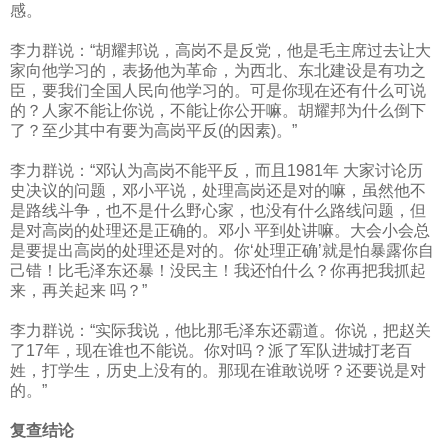
感。
李力群说：“胡耀邦说，高岗不是反党，他是毛主席过去让大
家向他学习的，表扬他为革命，为西北、东北建设是有功之
臣，要我们全国人民向他学习的。可是你现在还有什么可说
的？人家不能让你说，不能让你公开嘛。胡耀邦为什么倒下
了？至少其中有要为高岗平反
(
的因素
)
。”
李力群说：“邓认为高岗不能平反，而且
1981
年 大家讨论历
史决议的问题，邓小平说，处理高岗还是对的嘛，虽然他不
是路线斗争，也不是什么野心家，也没有什么路线问题，但
是对高岗的处理还是正确的。邓小 平到处讲嘛。大会小会总
是要提出高岗的处理还是对的。你‘处理正确’就是怕暴露你自
己错！比毛泽东还暴！没民主！我还怕什么？你再把我抓起
来，再关起来 吗？”
李力群说：“实际我说，他比那毛泽东还霸道。你说，把赵关
了
17
年，现在谁也不能说。你对吗？派了军队进城打老百
姓，打学生，历史上没有的。那现在谁敢说呀？还要说是对
的。”
复查结论