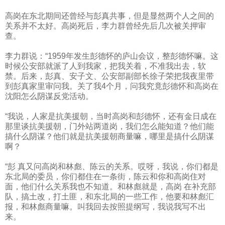
高岗在东北期间还曾经与彭真共事，但是显然两个人之间的
关系并不太好。高岗死后，李力群曾经先后几次被关押审
查。
李力群说：“
1959
年发生彭德怀的庐山会议，整彭德怀嘛。这
时候公安部就派了人到我家，把我关着，不准我出去，软
禁。后来，彭真、安子文、公安部副部长徐子荣把我夜里带
到彭真家里审问我。关了我
4
个月，问我究竟彭德怀和高岗在
沈阳怎么阴谋反党活动。
“我说，人家是抗美援朝，当时高岗和彭德怀，还有金日成在
那里谈抗美援朝，门外站两道岗，我们怎么能知道？他们能
搞什么阴谋？他们就是抗美援朝商量嘛，哪里是搞什么阴谋
啊？
“彭 真又问高岗和林彪、陈云的关系。哎呀，我说，你们都是
东北局的委员，你们都住在一条街，陈云和你和高岗住对
面，他们什么关系我也不知道。和林彪就是，高岗 在补充部
队，搞土改，打土匪，和东北局的一些工作，他要和林彪汇
报，和林彪商量嘛。叫我回去按照提纲写，我说我写不出
来。