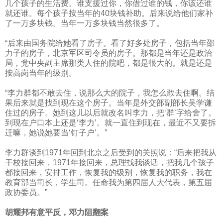
几个孩子的生活费。谁支援过你，你借过谁的钱，你该还谁
就还谁。每个孩子按当年的
40
块钱补助。后来说给他们家补
了一万多块钱。当年一万多块钱当然很多了。
“后来由国务院给她看了房子。看了好多处房子，包括当年邵
力子的房子，北京军区司令员的房子。那都是当年还是政治
局，党中央副主席那类人住的院吧，都是很大的。就是还是
按高岗当年的级别。
“李力群都不敢去住，说那么大的院子，我怎么敢去住啊。结
果后来就是找到现在这个房子。当年是外交部副部长吴学谦
住过的房子。她到这儿以后就改名叫李力，把‘群’字给舍了。
到现在户口本上还是‘李力’。就一直住到现在，最近不又要拆
迁嘛，她说她要当‘钉子户’。”
李力群谈到
1971
年回到北京之后受到的关照说：“后来把我从
干校接回来，
1971
年接回来，总理找我谈话，把我几个孩子
都接回来，安排工作，恢复我的级别，恢复我的职务，我在
教育部当司长，学生司。任命我为第四届人大代表，第五届
政协委员。”
胡耀邦有意平反，邓力阻翻案