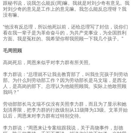
跟秘书说，说我怎么能反
(
周
)
嘛。我就是对刘少奇有意见。我
对刘少奇的意见是工作上的意见嘛。我怎么能反总理呀？我
没有嘛。
“他没有反总理，所以他死以前，还给总理写了封信，说你们
看在我一辈子是为革命奋斗的，为共产党事业，为全国胜利
方面。我是冤枉的。我希望你帮我照顾一下我几个孩子。”
毛周照顾
高岗死后，周恩来似乎对李力群有所关照。
李力群说：“总理就不让我去教育部了，叫我生完孩子到劳动
部。为什么到劳动部工作？因为劳动部长是马文瑞，是西北
人，是高岗的部下。总理认为他能照顾我。实际上他敢照顾
我吗？”
劳动部部长马文瑞不仅没有关照李力群，而且为了显示和她
划清界限，把李力群的行政级别从
11
级降为
13
级。文革开始
以后，周恩来对李力群有过特别交待。
李力群说：“周恩来让专案组跟我说，关于高饶事件，彭德