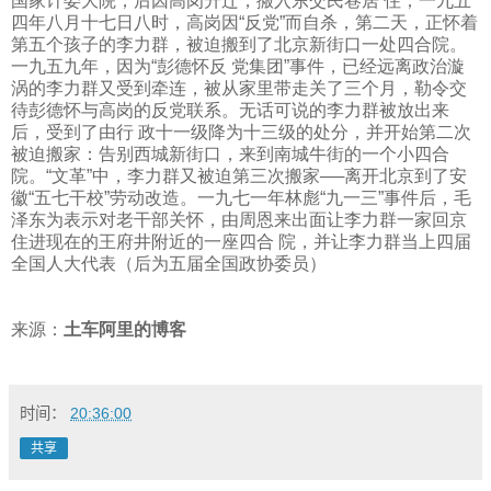
国家计委大院，后因高岗升迁，搬入东交民巷居 住；一九五
四年八月十七日八时，高岗因“反党”而自杀，第二天，正怀着
第五个孩子的李力群，被迫搬到了北京新街口一处四合院。
一九五九年，因为“彭德怀反 党集团”事件，已经远离政治漩
涡的李力群又受到牵连，被从家里带走关了三个月，勒令交
待彭德怀与高岗的反党联系。无话可说的李力群被放出来
后，受到了由行 政十一级降为十三级的处分，并开始第二次
被迫搬家：告别西城新街口，来到南城牛街的一个小四合
院。“文革”中，李力群又被迫第三次搬家──离开北京到了安
徽“五七干校”劳动改造。一九七一年林彪“九一三”事件后，毛
泽东为表示对老干部关怀，由周恩来出面让李力群一家回京
住进现在的王府井附近的一座四合
院，并让李力群当上四届
全国人大代表（后为五届全国政协委员）
来源：
土车阿里的博客
时间：
20:36:00
共享