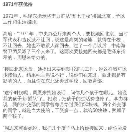
1971
年获优待
1971
年，毛泽东指示将李力群从“五七干校”接回北京，予以
工作和生活照顾。
高瑜：“
1971
年，中央办公厅来两个人，要接她回北京。当时
军代表和造反派不让回，说这是高岗的老婆，就得在干校，
不让回去。她也不敢跟人家回去。过了一个月以后，中南海
警卫团又派了三个人来了。这两次要接她回去都是毛泽东指
示的，周恩来给办的。
“接回北京以后，她提出来要到图书馆去工作，说这样我可以
少接触人。结果毛主席说不行，说你们在东北、西北都是有
影响的人，而且你在东北还办过学校，回教育部。
“这个时候呢，周恩来找她谈话，问你几个孩子在哪儿。她说
我的孩子都‘插队’了。她说，把孩子的生活费也停了。李力群
说，我的外交部的同学曾每月给过我们
50
块钱。两个外交部
的同学，就是当大使的，工资多一点，就给
50
块钱，照顾了
两个孩子。
“周恩来就跟她说，我把几个孩子马上给你接回来，给你补发