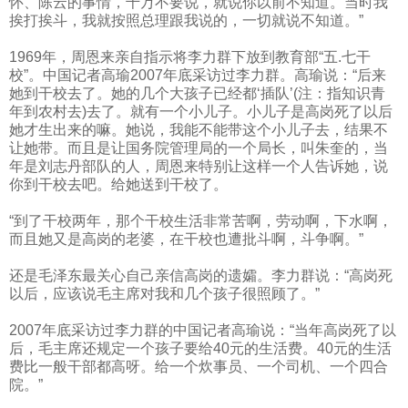
怀、陈云的事情，千万不要说，就说你以前不知道。当时我
挨打挨斗，我就按照总理跟我说的，一切就说不知道。”
1969
年，周恩来亲自指示将李力群下放到教育部“五
.
七干
校”。中国记者高瑜
2007
年底采访过李力群。高瑜说：“后来
她到干校去了。她的几个大孩子已经都‘插队’
(
注：指知识青
年到农村去
)
去了。就有一个小儿子。小儿子是高岗死了以后
她才生出来的嘛。她说，我能不能带这个小儿子去，结果不
让她带。而且是让国务院管理局的一个局长，叫朱奎的，当
年是刘志丹部队的人，周恩来特别让这样一个人告诉她，说
你到干校去吧。给她送到干校了。
“到了干校两年，那个干校生活非常苦啊，劳动啊，下水啊，
而且她又是高岗的老婆，在干校也遭批斗啊，斗争啊。”
还是毛泽东最关心自己亲信高岗的遗孀。李力群说：“高岗死
以后，应该说毛主席对我和几个孩子很照顾了。”
2007
年底采访过李力群的中国记者高瑜说：“当年高岗死了以
后，毛主席还规定一个孩子要给
40
元的生活费。
40
元的生活
费比一般干部都高呀。给一个炊事员、一个司机、一个四合
院。”