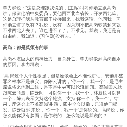
李力群说：“这是总理跟我说的，
(
主席
)
叫习仲勋去跟高岗
讲，保留他的中央委员，要他回西北当省长，开发西北嘛。
这是总理把我从教育部干校接回来，找我谈话。他问我，习
仲勋去讲了没有？我说，没有，因为刘邓把高岗软禁起来就
不准西北人去了。谁也进不了了。不准见。我说，我还是有
自由的。我知道，
(
习仲勋
)
没有去。”
高岗：都是莫须有的事
高岗不堪巨大的精神压力，自杀身亡。李力群谈到高岗自杀
的原因。李力群说：
“高 岗这个人个性很强，但是座谈会上不准他讲话。安他那些
罪名根本不是事实。像陈云讲的，‘你一个，我一个’，是毛主
席说将来他到二线，是不是中央可以轮流值 班。高岗回来就
跟陈云商量，陈云问，可以你一个，我一个，林彪也可以算
一个，陈云表示支持这个轮流，支持‘你一个，我一个’。结
果，座谈会上不准高岗讲 话，四中全会以后，只准他们揭
发。陈云就起
来说，‘你一个，我一个’是你说的。高岗说，你
怎么能你没有脸面，是你说的，怎么能说是我说的？
“四 中全会根本不准他说话。他说，他妈的，我们共产党实事