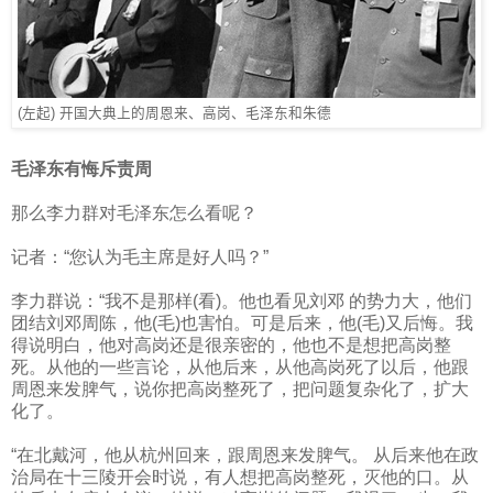
(左起) 开国大典上的周恩来、高岗、毛泽东和朱德
毛泽东有悔斥责周
那么李力群对毛泽东怎么看呢？
记者：“您认为毛主席是好人吗？”
李力群说：“我不是那样
(
看
)
。他也看见刘邓
的势力大，他们
团结刘邓周陈，他
(
毛
)
也害怕。可是后来，他
(
毛
)
又后悔。我
得说明白，他对高岗还是很亲密的，他也不是想把高岗整
死。从他的一些言论，从他后来，从他高岗死了以后，他跟
周恩来发脾气，说你把高岗整死了，把问题复杂化了，扩大
化了。
“在北戴河，他从杭州回来，跟周恩来发脾气。
从后来他在政
治局在十三陵开会时说，有人想把高岗整死，灭他的口。从