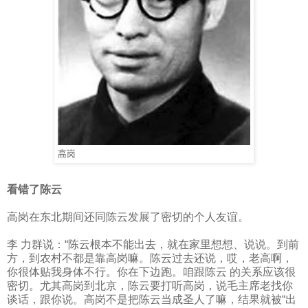
高岗
看错了陈云
高岗在东北期间还同陈云发展了密切的个人友谊。
李 力群说：“陈云根本不能出去，就在家里想想、说说。到前
方，到农村不都是靠高岗嘛。陈云过去还说，哎，老高啊，
你很体贴我身体不行。你在下边跑。咱跟陈云 的关系应该很
密切。尤其高岗到北京，陈云要打听高岗，说毛主席老找你
谈话，跟你说。高岗不是把陈云当成圣人了嘛，结果就被“出