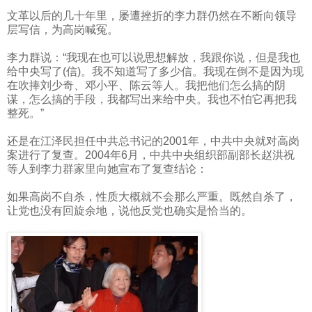
文革以后的几十年里，屡遭挫折的李力群仍然在不断向领导
层写信，为高岗喊冤。
李力群说：“我现在也可以说思想解放，我跟你说，但是我也
给中央写了
(
信
)
。我不知道写了多少信。我现在倒不是因为现
在吹捧刘少奇、邓小平、陈云等人。我把他们怎么搞的阴
谋，怎么搞的手段，我都写出来给中央。我也不怕它再把我
整死。”
还是在江泽民担任中共总书记的
2001
年，中共中央就对高岗
案进行了复查。
2004
年
6
月，中共中央组织部副部长赵洪祝
等人到李力群家里向她宣布了复查结论：
如果高岗不自杀，性质大概就不会那么严重。既然自杀了，
让党也没有回旋余地，说他反党也确实是恰当的。