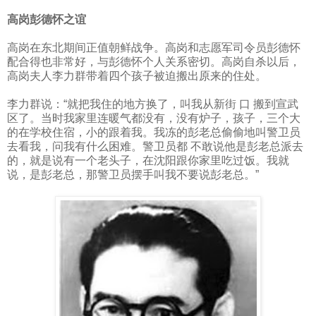
高岗彭德怀之谊
高岗在东北期间正值朝鲜战争。高岗和志愿军司令员彭德怀
配合得也非常好，与彭德怀个人关系密切。高岗自杀以后，
高岗夫人李力群带着四个孩子被迫搬出原来的住处。
李力群说：“就把我住的地方换了，叫我从新街
口 搬到宣武
区了。当时我家里连暖气都没有，没有炉子，孩子，三个大
的在学校住宿，小的跟着我。我冻的彭老总偷偷地叫警卫员
去看我，问我有什么困难。警卫员都 不敢说他是彭老总派去
的，就是说有一个老头子，在沈阳跟你家里吃过饭。我就
说，是彭老总，那警卫员摆手叫我不要说彭老总。”