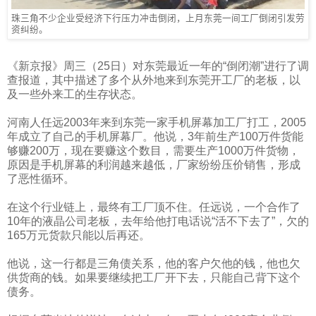
珠三角不少企业受经济下行压力冲击倒闭，上月东莞一间工厂倒闭引发劳
资纠纷。
《新京报》周三（
25
日）对东莞最近一年的“倒闭潮”进行了调
查报道，其中描述了多个从外地来到东莞开工厂的老板，以
及一些外来工的生存状态。
河南人任远
2003
年来到东莞一家手机屏幕加工厂打工，
2005
年成立了自己的手机屏幕厂。他说，
3
年前生产
100
万件货能
够赚
200
万，现在要赚这个数目，需要生产
1000
万件货物，
原因是手机屏幕的利润越来越低，厂家纷纷压价销售，形成
了恶性循环。
在这个行业链上，最终有工厂顶不住。任远说，一个合作了
10
年的液晶公司老板，去年给他打电话说“活不下去了”，欠的
165
万元货款只能以后再还。
他说，这一行都是三角债关系，他的客户欠他的钱，他也欠
供货商的钱。如果要继续把工厂开下去，只能自己背下这个
债务。