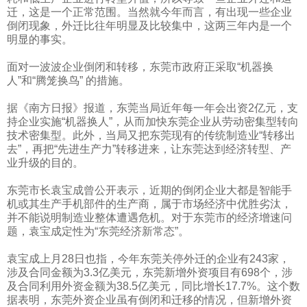
迁，这是一个正常范围。当然就今年而言，有出现一些企业
倒闭现象，外迁比往年明显及比较集中，这两三年内是一个
明显的事实。
面对一波波企业倒闭和转移，东莞市政府正采取“机器换
人”和“腾笼换鸟”
的措施。
据《南方日报》报道，东莞当局近年每一年会出资
2
亿元，支
持企业实施“机器换人”，从而加快东莞企业从劳动密集型转向
技术密集型。此外，当局又把东莞现有的传统制造业“转移出
去”，再把“先进生产力”转移进来，让东莞达到经济转型、产
业升级的目的。
东莞市长袁宝成曾公开表示，近期的倒闭企业大都是智能手
机或其生产手机部件的生产商，属于市场经济中优胜劣汰，
并不能说明制造业整体遭遇危机。对于东莞市的经济增速问
题，袁宝成定性为“东莞经济新常态”。
袁宝成上月
28
日也指，今年东莞关停外迁的企业有
243
家，
涉及合同金额为
3.3
亿美元，东莞新增外资项目有
698
个，涉
及合同利用外资金额为
38.5
亿美元，同比增长
17.7%
。这个数
据表明，东莞外资企业虽有倒闭和迁移的情况，但新增外资