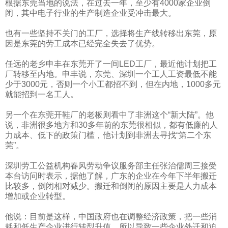
根据东莞当地的说法，在过去一年，至少有
4000
家企业倒
闭，其中电子行业的生产制造企业受冲击最大。
也有一些坚持不关门的工厂，选择将生产线转移出东莞，原
因是东莞的劳工成本已经完全失去了优势。
任远的老乡申丰在东莞开了一间
LED
工厂，最近他计划把工
厂转移至内地。申丰说，东莞、深圳一个工人工资最低不能
少于
3000
元，否则一个小工都招不到，但在内地，
1000
多元
就能招到一名工人。
另一个在东莞开鞋厂的老板则看中了非洲这个“新大陆”。他
说，非洲很多地方和
30
多年前的东莞很相似，都有低廉的人
力成本、低下的政策门槛，他计划到非洲去寻找“第二个东
莞”。
深圳劳工公益机构春风劳动争议服务部主任张治儒周三接受
本台访问时表示，据他了解，广东的企业在今年下半年搬迁
比较多，倒闭相对减少。搬迁和倒闭的原因主要是人力成本
增加或企业转型。
他说：目前是这样，中国政府也在调整经济政策，把一些消
耗和低生产企业进行转型升值，所以导致一些企业外迁和迫