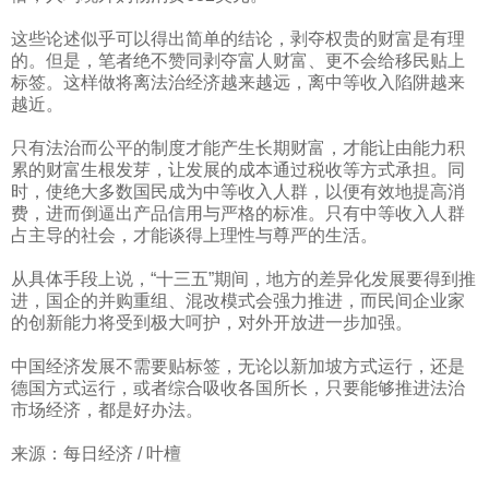
这些论述似乎可以得出简单的结论，剥夺权贵的财富是有理
的。但是，笔者绝不赞同剥夺富人财富、更不会给移民贴上
标签。这样做将离法治经济越来越远，离中等收入陷阱越来
越近。
只有法治而公平的制度才能产生长期财富，才能让由能力积
累的财富生根发芽，让发展的成本通过税收等方式承担。同
时，使绝大多数国民成为中等收入人群，以便有效地提高消
费，进而倒逼出产品信用与严格的标准。只有中等收入人群
占主导的社会，才能谈得上理性与尊严的生活。
从具体手段上说，“十三五”期间，地方的差异化发展要得到推
进，国企的并购重组、混改模式会强力推进，而民间企业家
的创新能力将受到极大呵护，对外开放进一步加强。
中国经济发展不需要贴标签，无论以新加坡方式运行，还是
德国方式运行，或者综合吸收各国所长，只要能够推进法治
市场经济，都是好办法。
来源：每日经济
/
叶檀