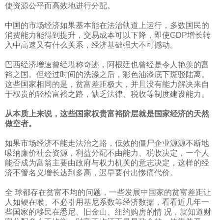
使资源公平而高效地进行分配。
中国的市场经济如果基本能在法治轨道上运行，多数国民的
消费能力能得到提升，交易成本可以下降，即使
GDP
增长转
入中高速又有什么关系，经济基础强大不可撼动。
巴西经济增速曾经堪称奇迹，阿根廷也曾经是令人艳羡的富
裕之国。但经过时间的洗涤之后，彩色油漆底下斑驳陆离。
这些国家相同的是，贫富差距极大，并且没有能力解决来自
于权贵的轻松富裕之路，缺乏法律、税收等制度建设能力。
从本质上来说，这些国家权贵富裕阶层就是国家经济的天然
做空者。
如果市场经济不能走法治之路，低效的僵尸企业源源不断地
吸纳廉价社会资源，利益分配不由能力、税收决定，一个人
能否成为富翁主要由政府与权力机关的意志决定，这样的经
济不管名义增长达到多高，迟早要付出惨痛代价。
全 球都存在贫富不均的问题，一些发展中国家的贫富差距让
人如鲠在喉。不必引用基尼系数等经济数据，看看近几年一
些国家的移民在悉尼、旧金山、纽约购房的情 况，就知道财