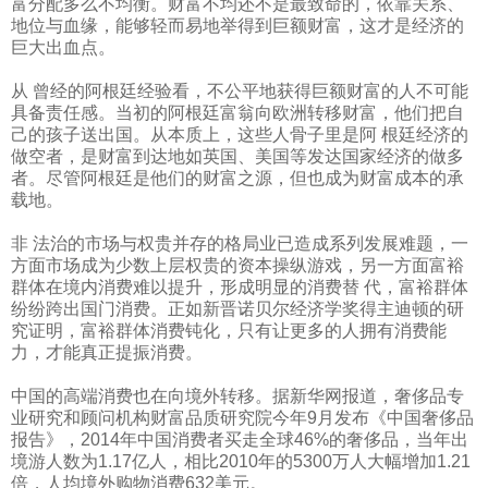
富分配多么不均衡。财富不均还不是最致命的，依靠关系、
地位与血缘，能够轻而易地举得到巨额财富，这才是经济的
巨大出血点。
从 曾经的阿根廷经验看，不公平地获得巨额财富的人不可能
具备责任感。当初的阿根廷富翁向欧洲转移财富，他们把自
己的孩子送出国。从本质上，这些人骨子里是阿 根廷经济的
做空者，是财富到达地如英国、美国等发达国家经济的做多
者。尽管阿根廷是他们的财富之源，但也成为财富成本的承
载地。
非 法治的市场与权贵并存的格局业已造成系列发展难题，一
方面市场成为少数上层权贵的资本操纵游戏，另一方面富裕
群体在境内消费难以提升，形成明显的消费替 代，富裕群体
纷纷跨出国门消费。正如新晋诺贝尔经济学奖得主迪顿的研
究证明，富裕群体消费钝化，只有让更多的人拥有消费能
力，才能真正提振消费。
中国的高端消费也在向境外转移。据新华网报道，奢侈品专
业研究和顾问机构财富品质研究院今年
9
月发布《中国奢侈品
报告》，
2014
年中国消费者买走全球
46%
的奢侈品，当年出
境游人数为
1.17
亿人，相比
2010
年的
5300
万人大幅增加
1.21
倍，人均境外购物消费
632
美元。