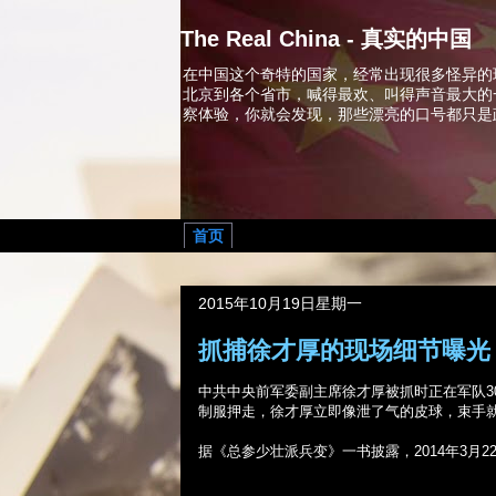
The Real China - 真实的中国
在中国这个奇特的国家，经常出现很多怪异的
北京到各个省市，喊得最欢、叫得声音最大的
察体验，你就会发现，那些漂亮的口号都只是
首页
2015年10月19日星期一
抓捕徐才厚的现场细节曝光
中共中央前军委副主席徐才厚被抓时正在军队
3
制服押走，徐才厚立即像泄了气的皮球，束手
据《总参少壮派兵变》一书披露，
2014
年
3
月
2