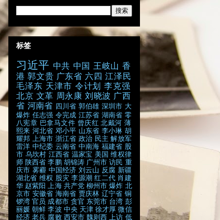
标签
习近平
中共
中国
王岐山
香
港
郭文贵
广东省
六四
江泽民
毛泽东
天津市
令计划
李克强
北京
文革
周永康
刘晓波
广西
省
河南省
四川省
郭伯雄
深圳市
大
爆炸
任志强
令完成
江苏省
湖南省
零
八宪章
巴拿马文件
曾庆红
北戴河
薄
熙来
河北省
邓小平
山东省
李小琳
胡
耀邦
上海市
浙江省
政治
民主
解放军
雷洋
中纪委
云南省
中南海
福建省
股
市
乌坎村
江西省
温家宝
美国
维权律
师
陕西省
李鹏
胡锦涛
广州市
访民
重
庆市
雾霾
中国经济
刘云山
反腐
新疆
湖北省
维权
股灾
李源潮
红二代
肖建
华
赵紫阳
上海
共产党
柳州市
爆炸
北
京市
安徽省
海南省
贾庆林
辽宁省
铜
锣湾
官员
成都市
贪官
东莞市
台湾
彭
丽媛
朝鲜
李波
中央
天津
徐才厚
微信
经济
老兵
腐败
西安市
魏则西
上访
低