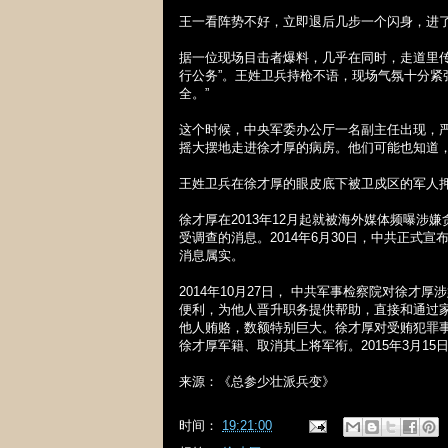
王一看阵势不好，立即退后几步一个闪身，进
据一位现场目击者爆料，几乎在同时，走道里
行公务”。王姓卫兵持枪不语，现场气氛十分紧
全。”
这个时候，中央军委办公厅一名副主任出现，严
摇大摆地走进徐才厚的病房。他们可能也知道
王姓卫兵在徐才厚的眼皮底下被卫戍区的军人
徐才厚在
2013
年
12
月起就被海外媒体频曝涉嫌
受调查的消息。
2014
年
6
月
30
日，中共正式宣
消息属实。
2014
年
10
月
27
日， 中共军事检察院对徐才厚
便利，为他人晋升职务提供帮助，直接和通过
他人贿赂，数额特别巨大。徐才厚对受贿犯罪
徐才厚军籍、取消其上将军衔。
2015
年
3
月
15
来源：《总参少壮派兵变》
时间：
19:21:00