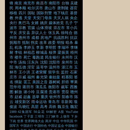
锋
南京
南充市
南昌市
南阳市
台独
吴建
民
周本顺
哈尔滨市
唐山市
唐荆陵
器官
移植
四川
国耻
国际刑警
地下钱庄
基督
教
外逃
天堂
天安门母亲
天灾人祸
央企
央行
奥巴马
女婿
姚庆
媒体姓党
孔子
宁
波市
宗教
官媒
山体滑坡
崇左市
常小兵
平反
庆安县
异议人士
张玉凤
徐纯合
德
州市
惠州市
成都
房地产
抗战胜利
抗议
抚顺市
抵制
拐卖
改革
政委
明报
暗杀
暴
乱
机场
李婷玉
李新
李明哲
李瑞环
李继
耐
李锐
林祖恋
柳城县
核弹
梁振英
梧州
市
楼市
死亡
毒跑道
民生银行
永州市
汉
中市
汤灿
汪东兴
沈阳
沈阳市
泉州市
法
院
海伍德
淫官
温哥华
温州市
湛江市
玉
林市
王小洪
王者荣耀
留学生
监控
石家
庄市
示威
福州
秦光荣
秦始皇
程慕阳
签
名
绑架
罢工
美国之音
聂树斌
肝癌
苹果
范华培
莆田市
薄瓜瓜
衡阳市
裁军
西雅
图
解放
谢小玲
豆腐渣
贵港市
贾葭
赣州
市
赵威
赵鑫
选举
重庆
钦州市
阳春市
陈
云
雄安新区
雨伞运动
青岛市
非新闻
项
俊波
马晓红
高层
高考
高铁
魏京生
魏宏
1989
42集团军
56朵花
64解密
A股
YouTube
facebook
丁子霖
三明市
三门峡市
上饶市
下乡
下岗
世界
世界网络大会
两岸
中信
中华民国
中
国军方
中国农行
中国特色
中国证监会
中国银行