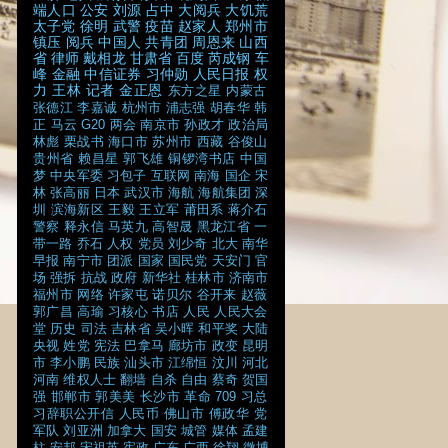
端人口
公安
刘源
占中
大阅兵
大饥荒
太子党
徐明
武警
疫苗
赵家人
郑州市
镇压
阅兵
中国人
共青团
周恩来
山西
省
律师
戴相龙
甘肃省
百度
芮成钢
车
峰
金融
中信证券
习仲勋
人民日报
权
力
王林
记者
金正恩
东方之星
内蒙古
张德江
李嘉诚
杭州市
浦志强
胡春华
韩
正
马云
G20
两会
南京市
孙政才
政治局
林彪
栗战书
海口市
苏州市
西藏
谷俊山
贵州省
赖昌星
郭飞雄
铜锣湾书店
中国
梦
中央军委
习包子
互联网
南海
国企
宋
林
张高丽
日本
武汉市
海航
海航集团
深
圳
滨海新区
王毅
王立军
莆田系
蒋介石
警察
释永信
马英九
高智晟
黑龙江省
一
带一路
乔石
人权
党员
刘少奇
北大
南华
早报
南宁市
团派
国家
国民党
天安门
官
场
强拆
抗战
政府
新华社
桂林市
济南市
福州市
网络
许家屯
诺贝尔
谷开来
赵薇
郭广昌
高瑜
习核心
书店
人民
人民大会
堂
历史
司法
吉林省
吴小晖
和平奖
大陆
央视
姓党
宪法
巴拿马
廊坊市
政变
昆明
市
李小鹏
民族
汕头市
江绵恒
汶川
河北
河南
维权人士
翻墙
自杀
自由
蔡奇
贺国
强
邯郸市
郭美美
长沙市
革命
709
习总
习辞职公开信
人民币
佛山市
傅政华
党
军队
刘亚洲
加拿大
国安
城管
媒体
孟建
柱
安邦
宋祖英
宪政
广东
广西
徐翔
微博