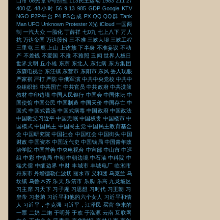
口市
08宪章
0号别墅
113民主运动
1983
211
27
400亿
48小时
56
9.13
985
GDP
Google
KTV
NGO
P2P平台
P4
PS合成
PX
QQ
QQ群
Tank
Man
UFO
Unknown Protester
X光
iCloud
一国两
制
一汽大众
一胎化
丁薛祥
七0九
七上八下
万人
抗
万达帝国
万达股份
三不准
三峡大坝
三峡工程
三里屯
三鹿
上山
上访族
下半身
不准妄议
不动
产
不差钱
不爱国
不雅
不雅照
丑闻
世界人权日
世界文明
丘小雄
东京
东北人
东北病
东方集团
东森电视台
东汪镇
东营市
东阳市
东风
丢人现眼
严家祺
严打
严防
中俄军演
中共中央党校
中共中
央组织部
中共国亡
中共官员
中共政府
中共洗脑
教材
中印边境
中国人民银行
中国会
中国体坛
中
国使馆
中国公民
中国制造
中国天价
中国存亡
中
国式
中国式普选
中国式病毒
中国政府
中国政法
中国教父习近平
中国无眠
中国权贵
中国楼市
中
国模式
中国民主
中国民主党
中国民主教育基金
会
中国研究院
中国社会
中国红会
中国街头
中国
财政
中国资本
中国近代史
中国钱局
中国青年政
治学院
中国首善
中央电视台
中宣部
中山市
中巡
组
中彩
中情局
中朝
中朝边境
中石油
中科院
中
端犬儒
中缅边界
中财
丰城市
丰城电厂
临湘市
丹东市
丹增德勒仁波切
丽水市
义和团
乌克兰
乌
坎镇
乌鲁木齐
乐天
乐清市
乐购
乐高
九龙坡区
习主席
习天下
习子规
习思想
习时代
习王朝
习
皇帝
习老弟
习近平和他的六个女人
习近平和情
人
习近平，李克强
习近平，江泽民
买官
争来的
一票
二奶
二炮
于明芳
于欢
于泓源
云南
互联网