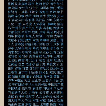
快播
抗美援朝
救市
教师
教育
普宁市
法
律
泡沫
泸州市
济宁市
湖州市
澳门
爱国
特朗普
王健林
王沪宁
珠海市
百姓
禁书
福建
秦永敏
移民
缅甸
罗宇
脱北者
艾未
未
言论自由
谷丽萍
黑社会
万里
东莞
中
石化
二胎
五毛党
人体器官
佛学院
信访
局
兰州市
共产主义
军委
冯小刚
刘淇
南
方都市报
卢昱宇
危机
反党
吴淦
周小川
周年
国家队
坦克人
垃圾厂
大学
大学生
太原市
奶粉
嫖娼
家族
屠呦呦
崩盘
川普
工人
张春贤
张越
张阳
彭明
抗日
政权
新
乡市
无锡市
旺角
暴跌
朱熔基
李长春
李
鸿忠
杭州
核电站
毛新宇
江苏
江青
沉船
法轮功
洛阳市
炎黄春秋
牡丹峰
王建平
王歧山
白宫
知识分子
社会
红军
红卫兵
红黄蓝
自焚
范冰冰
范长龙
蔡英文
计划
生育
诈骗
贯君
贵阳市
贾廷安
赵乐际
连
云港市
遂宁市
邢台市
陈光标
难民
雷洋
案
领袖
颠覆
骗子
高耀洁
黄兴国
黑客
IS
VPN
e租宝
万达
三亚市
三君子
下台
东
北
中产阶级
中华人民共和国
中国共产党
中国联通
临沂市
丽江市
习明泽
习近平
与他的情人们
于幼军
云浮市
人权律师
会议
俞可平
信阳市
八九
公务员
公民
六
四天网
军人
军区
军改
军权
农民工
冤案
冯正虎
出逃
刘霞
化工
北海市
医院
华国