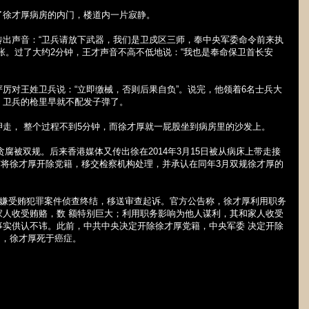
了徐才厚病房的内门，楼道内一片寂静。
传出声音：“卫兵请放下武器，我们是卫戍区三师，奉中央军委命令前来执
张。过了大约
2
分钟，王才声音不高不低地说：“我也是奉命保卫首长安
厉对王姓卫兵说：“立即缴械，否则后果自负”。说完，他领着
6
名士兵大
，卫兵的枪里早就不配发子弹了。
押走，
整个过程不到
5
分钟，而徐才厚就一屁股坐到病房里的沙发上。
贪腐被双规。后来香港媒体又传出徐在
2014
年
3
月
15
日被从病床上带走接
布将徐才厚开除党籍，移交检察机构处理，并承认在同年
3
月双规徐才厚的
涉嫌受贿犯罪案件侦查终结，移送审查起诉。官方公告称，徐才厚利用职务
家人收受贿赂，数 额特别巨大；利用职务影响为他人谋利，其和家人收受
事实供认不讳。此前，中共中央决定开除徐才厚党籍，中央军委 决定开除
日，徐才厚死于癌症。