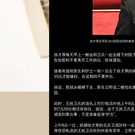
徐才厚在军队
301
医院住院
时
被抓
徐才厚每天早上一般会和卫兵一起去楼下的院
告知暂时不要离开工作岗位，听候通知。
接着有值班医生和护士一前一后去了徐才厚的
10
点才能修好。在这期间不要外出。
徐说，那就从楼梯下去，医生立即说二楼也在
阻。
此时，王姓卫兵的顶头上司打电话叫他上午
8
点
到
7
点
50
分都没有前往。据说，这个王姓卫兵及
感觉到要出事，于是准备挺身“护主”。
上午
8
点一过，抓捕徐才厚的北京卫戍区特一成
厚窃窃私语的王姓卫兵听到外面有异常，立即