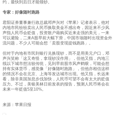
约，最快到后日才能领钞。
专家：好像随时跑路
君阳证券董事兼行政总裁邓声兴对《苹果》记者表示，他对
内地市民纷纷卖出人民币换取美金不感出奇，因近来不少风
声指人民币会贬值，投资散户藉购买近来走强的美元，一来
可以避险，二来
A
股早前大幅下滑，中国市场随时出现资金外
流问题，不少人可能会想「卖股变现提钱
跑路
」。
但对于内地有市民到银行兑换现钞，而不是用美元户口，邓
声兴笑称「这又奇怪，拿现钞没作用」，但他又指，内地三
线以下城市想法较传统，见到早前股市风声鹤唳，可能会想
持有实体货币，感觉像「
好像随时跑路
」，但他亦相信这样
的情况不会在北京、上海等发达城市出现。他又指，长远来
看，除非美国加息步伐加快，人民币可望不会有太大的贬值
压力。不过，美银美林日前发表的报告，预测人民币将会在
未来一年贬值
5
至
10%
。
来源：苹果日报