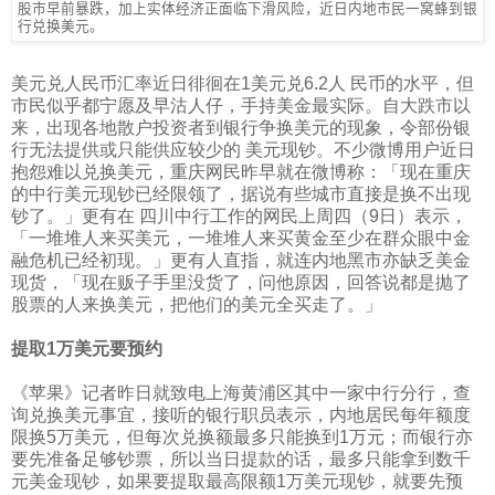
股市早前暴跌，加上实体经济正面临下滑风险，近日内地市民一窝蜂到银
行兑换美元。
美元兑人民币汇率近日徘徊在
1
美元兑
6.2
人 民币的水平，但
市民似乎都宁愿及早沽人仔，手持美金最实际。自大跌市以
来，出现各地散户投资者到银行争换美元的现象，令部份银
行无法提供或只能供应较少的 美元现钞。不少微博用户近日
抱怨难以兑换美元，重庆网民昨早就在微博称：「现在重庆
的中行美元现钞已经限领了，据说有些城市直接是换不出现
钞了。」更有在 四川中行工作的网民上周四（
9
日）表示，
「一堆堆人来买美元，一堆堆人来买黄金至少在群众眼中金
融危机已经初现。」更有人直指，就连内地黑市亦缺乏美金
现货，「现在贩子手里没货了，问他原因，回答说都是抛了
股票的人来换美元，把他们的美元全买走了。」
提取
1
万美元要预约
《苹果》记者昨日就致电上海黄浦区其中一家中行分行，查
询兑换美元事宜，接听的银行职员表示，内地居民每年额度
限换
5
万美元，但每次兑换额最多只能换到
1
万元；而银行亦
要先准备足够钞票，所以当日提款的话，最多只能拿到数千
元美金现钞，如果要提取最高限额
1
万美元现钞，就要先预