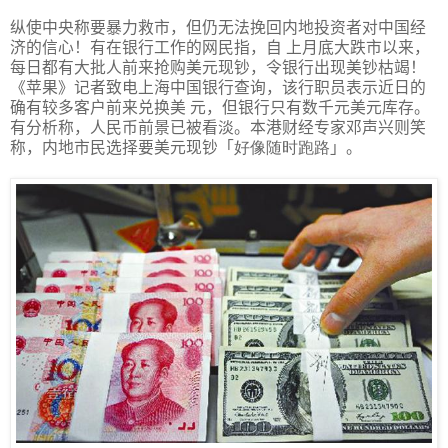
纵使中央称要暴力救市，但仍无法挽回内地投资者对中国经
济的信心！有在银行工作的网民指，自 上月底大跌市以来，
每日都有大批人前来抢购美元现钞，令银行出现美钞枯竭！
《苹果》记者致电上海中国银行查询，该行职员表示近日的
确有较多客户前来兑换美 元，但银行只有数千元美元库存。
有分析称，人民币前景已被看淡。本港财经专家邓声兴则笑
称，内地市民选择要美元现钞「
好像随时跑路
」。