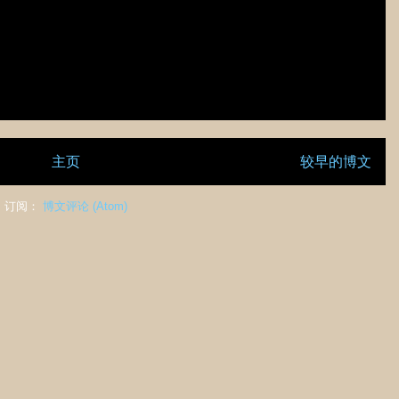
主页
较早的博文
订阅：
博文评论 (Atom)