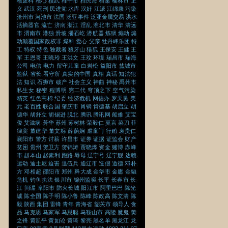
核废料
核心
核武
桂平市
桂民海
档案
榆林市
正
义
武汉
死刑
民进党
水库
汉奸
江派
江绵康
污染
沧州市
河池市
法国
泛亚事件
泛亚金属交易
洪水
活摘器官
流亡
济南
浙江
淫乱
淮北市
清华
清远
市
渭南市
港独
滑坡
潘石屹
潜航器
炼狱
煽动
煽
动颠覆国家政权罪
爆料
爱心
父亲
牡丹峰乐团
特
工
特权
特色
独裁者
狼牙山
猎狐
王保安
王健
王
军
王恩哥
王晓玲
王洪文
王玟
环境
瑞昌市
瑞海
公司
电信
电力
留守儿童
白岩松
益阳市
盐城市
监狱
省长
看守所
真实的中国
真相
真话
知法犯
法
知识
石狮市
破产
社会主义
神曲
神秘
禹州市
私生女
秘密
程博明
穷二代
穹顶之下
空气污染
精英
红色高棉
纪委
经济危机
网信办
罗天昊
美
元
老百姓
联合国
肇庆市
肖钢
肯德基
胡启立
胡
德华
胡舒立
胡锡进
脱北
腾讯
腾讯网
船难
艾宝
俊
艾滋病
芳华
苏州
苏树林
荣毅仁
莫言
菜刀
菲
律宾
董建华
董文标
薛荫娴
虐童门
行贿
袁贵仁
襄阳市
警方
讨薪
许昌市
证券
证据
证监会
财产
贫困
贵州
贺卫方
贺锦涛
贾晓烨
资金
赌博
赤峰
市
赵本山
赵素利
跑路
辱母
辽宁号
辽宁舰
达赖
运动
迪士尼
迫害
退伍兵
通辽市
造假
道德
邓朴
方
邓相超
邵阳市
郑州
释大成
金华市
金庸
金融
危机
钓鱼执法
银川市
锦州监狱
长平
长春市
长
江
间谍
阜阳市
防火长城
阳江市
阿里巴巴
陈光
诚
陈全国
陈子明
陈小鲁
陈峰
陈政高
陈文清
陈
毅
陕西
集团
雷锋
青年
青海省
韶关市
领导人
食
品
马克思
马家军
马思聪
马鞍山市
高陵
魔鬼
黄
之锋
黄凯平
黄如论
黄琦
黎亮
黑名单
黑龙江
龙