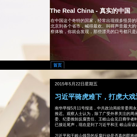
The Real China - 真实的中国
在中国这个奇特的国家，经常出现很多怪异的
北京到各个省市，喊得最欢、叫得声音最大的
察体验，你就会发现，那些漂亮的口号都只是
首页
2015年5月22日星期五
习近平骑虎难下，打虎大戏
南华早报
5
月
11
号报道，中共政治局前常委周永
推迟。观察人士认为，除了广受外界关注的周
委、纪委推卸反腐责任、王岐山会见日裔学者时
已接近尾声，现在是到了习近平和王 岐山应该
习近平和王岐山领导的反腐行动是否真的即将