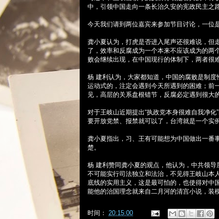
中，引领中国走向一条长治久安的宪政民主之
今天我们请到两位嘉宾来参加节目讨论，一位
龚小夏认为，打虎是否进入尾声还很难说，但
了，效率和反腐成为一个本来不应该成为的两
败会继续出现，在中国现行的体制下，两者很
杨 建利认为，大家都知道，中国的腐败是制
运动式的，注定会遇到今天所遇到的困难；前
见，高层的关系盘根错节，反腐必定遇到很大
对于王岐山近期提出“执政党本身很难自我净化
要开放党禁、报禁就可以了，台湾就是一个实
龚小夏指出，习、王有可能想为中国做出一番
楚。
杨 建利赞同龚小夏的观点，他认为，中共领
不可能实行司法独立和法治，不见得王岐山本
底线的实用主义，这是最可怕的，也使得对中
能他的治国理念就来自二月河的清宫小说，装
时间：
20:15:00