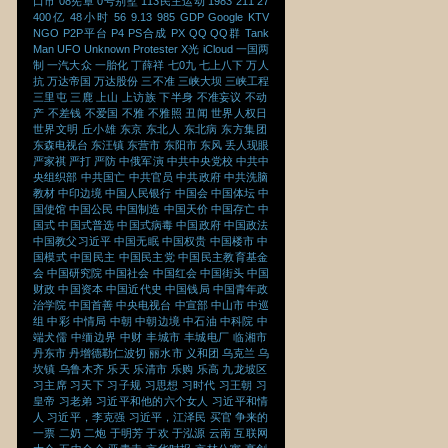
口市
08宪章
0号别墅
113民主运动
1983
211
27
400亿
48小时
56
9.13
985
GDP
Google
KTV
NGO
P2P平台
P4
PS合成
PX
QQ
QQ群
Tank
Man
UFO
Unknown Protester
X光
iCloud
一国两
制
一汽大众
一胎化
丁薛祥
七0九
七上八下
万人
抗
万达帝国
万达股份
三不准
三峡大坝
三峡工程
三里屯
三鹿
上山
上访族
下半身
不准妄议
不动
产
不差钱
不爱国
不雅
不雅照
丑闻
世界人权日
世界文明
丘小雄
东京
东北人
东北病
东方集团
东森电视台
东汪镇
东营市
东阳市
东风
丢人现眼
严家祺
严打
严防
中俄军演
中共中央党校
中共中
央组织部
中共国亡
中共官员
中共政府
中共洗脑
教材
中印边境
中国人民银行
中国会
中国体坛
中
国使馆
中国公民
中国制造
中国天价
中国存亡
中
国式
中国式普选
中国式病毒
中国政府
中国政法
中国教父习近平
中国无眠
中国权贵
中国楼市
中
国模式
中国民主
中国民主党
中国民主教育基金
会
中国研究院
中国社会
中国红会
中国街头
中国
财政
中国资本
中国近代史
中国钱局
中国青年政
治学院
中国首善
中央电视台
中宣部
中山市
中巡
组
中彩
中情局
中朝
中朝边境
中石油
中科院
中
端犬儒
中缅边界
中财
丰城市
丰城电厂
临湘市
丹东市
丹增德勒仁波切
丽水市
义和团
乌克兰
乌
坎镇
乌鲁木齐
乐天
乐清市
乐购
乐高
九龙坡区
习主席
习天下
习子规
习思想
习时代
习王朝
习
皇帝
习老弟
习近平和他的六个女人
习近平和情
人
习近平，李克强
习近平，江泽民
买官
争来的
一票
二奶
二炮
于明芳
于欢
于泓源
云南
互联网