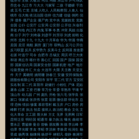
临汾市
主权
久敬庄
乌坎
乌镇
乐山市
乒乓球队
乔忠令
九江市
习大大
习家军
二孩
于建嵘
于浩
成
五毛
亡党
京城
人吃人
人民检察院
人食人
仙
桃市
任大炮
依法治国
信仰
信力建
信徒
倒闭
倪
萍
债务
僵尸企业
僵尸肉
党中央
党媒姓党
党旗
全国
公仆
公安厅
公安局
公安部
公开信
兴奋剂
养老
内地
内江市
内鬼
军事
冬奥
冲突
凤姐
出版
商
分子
列宁
刘奇葆
刘彦平
刘芳菲
刘虎
前哨
化
州市
北韩
十九
十九大
十月革命
华为
华涌
华裔
卖国
卖淫
南航
厕所
厦门市
双鸭山
反习公开信
反习联盟
反共
反华势力
反美斗士
反间谍
发改委
右派
叶选宁
司令
合肥市
吕锡文
周滨
呼兰大侠
和谐
商丘市
喀什市
善心汇
回国
国产
国保
国安
部
国家信访局
国家安全部
国家机密
地产
地方
垃圾焚烧
外汇
大会
大连市
大限
天主教
天堂文
件
天子
奚晓明
姚明珊
孙春兰
安徽
安邦保险集
团股份有限公司
安阳市
宋平
官二代
官方
宝安区
实名制
富二代
富阳市
尉健行
小粉红
尸体
尼姑
屠杀
山寨
工资
巴黎
常万全
常委
常熟市
平壤
平
顶山市
幼儿园
广州
庞氏
开枪
张六毛
张学良
张
家口
张家成
张庆伟
张震
彩票
微信群
怀化市
总
理
恐怖
情妇
惨案
慕容雪村
戴玉庆
户口
房价
房
峰辉
打虎
执法
拍卖
接班人
政治犯
教会
文化
文
化大革命
文工团
斯大林
方丈
无界
无界网
日军
昆明泛亚
明经国
昭通市
暴力执法
曝光
曲靖市
曹永正
曹鉴燎
曼谷
曾畅
朋友圈
朱德
李云峰
李
伯潭
李光耀
李友
李昭
李洪林
李焕君
杜润生
杨
受成
杨秀珠
杨继绳
杨舒平
林耶凡
柴静
株洲市