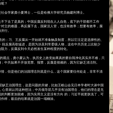
路呢？
是社会学家龚小夏博士，一位是哈佛大学研究员杨建利博士。
走不下去了是真的；中国反腐反到现在人人自危，底下的干部都不工作
个对立的难题，再反腐下去，国家没人管，也没有效率；想要有效率，腐
难并行。
度性的；习、王反腐从一开始就不准备触及制度，所以它注定是选择性的、
一 段反腐高歌猛进，是因为涉及到常委级人物，这在中共历史上比较少
的阻力，反腐反到今天必然发生某种程度的转化。
”的观点，龚小夏认为，执历史上政党如果真的要自我净化其实并不难，只
例；中共如果不开放党禁、报禁，反腐是很难的，因为它缺乏清洁剂。
事情，但是他们的治国理念到底是什么，这个国家要往何处走，非常不清
导层缺乏治国理念，这是问题的关键，比如王岐山会见日本学者时大谈中国
人 心里就认同这种想法；中共领导层几乎没有治国理念，他们的理念是无
国的判断更加困难，因为实用主义是没有方向 的；习近平就更肤浅了，可
模作样，最后的结果就是治国一塌糊涂。