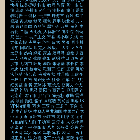
快播
抗美援朝
救市
教师
教育
普宁市
法
律
泡沫
泸州市
济宁市
湖州市
澳门
爱国
特朗普
王健林
王沪宁
珠海市
百姓
禁书
福建
秦永敏
移民
缅甸
罗宇
脱北者
艾未
未
言论自由
谷丽萍
黑社会
万里
东莞
中
石化
二胎
五毛党
人体器官
佛学院
信访
局
兰州市
共产主义
军委
冯小刚
刘淇
南
方都市报
卢昱宇
危机
反党
吴淦
周小川
周年
国家队
坦克人
垃圾厂
大学
大学生
太原市
奶粉
嫖娼
家族
屠呦呦
崩盘
川普
工人
张春贤
张越
张阳
彭明
抗日
政权
新
乡市
无锡市
旺角
暴跌
朱熔基
李长春
李
鸿忠
杭州
核电站
毛新宇
江苏
江青
沉船
法轮功
洛阳市
炎黄春秋
牡丹峰
王建平
王歧山
白宫
知识分子
社会
红军
红卫兵
红黄蓝
自焚
范冰冰
范长龙
蔡英文
计划
生育
诈骗
贯君
贵阳市
贾廷安
赵乐际
连
云港市
遂宁市
邢台市
陈光标
难民
雷洋
案
领袖
颠覆
骗子
高耀洁
黄兴国
黑客
IS
VPN
e租宝
万达
三亚市
三君子
下台
东
北
中产阶级
中华人民共和国
中国共产党
中国联通
临沂市
丽江市
习明泽
习近平
与他的情人们
于幼军
云浮市
人权律师
会议
俞可平
信阳市
八九
公务员
公民
六
四天网
军人
军区
军改
军权
农民工
冤案
冯正虎
出逃
刘霞
化工
北海市
医院
华国