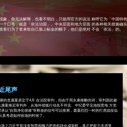
现象，你无法解释，也看不明白，只能用官方的说法 称呼它为「中国特
一个口号，就是「依法治国」。中央层面和地方层面 的各种相关措施确
政客们为了拿来给自己脸上帖金的幌子，他们是绝对 不会「依法」的。
近尾声
康的贪腐案原定于
4
月 在法院审判，但由于周永康推翻供词，审判因此被
永康案推迟审判外，从海外猎狐行动名不符实、中纪委罕见地指责地 方党
承认“自我净化很难”等释放的信号可以推测，轰轰烈烈一时的打虎战役似
认真考虑如何收场的时候了。
收场？习近平有没有智慧和魄力把危机转化成契机，真正把权力关进笼