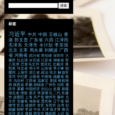
标签
习近平
中共
中国
王岐山
香
港
郭文贵
广东省
六四
江泽民
毛泽东
天津市
令计划
李克强
北京
文革
周永康
刘晓波
广西
省
河南省
四川省
郭伯雄
深圳市
大
爆炸
任志强
令完成
江苏省
湖南省
零
八宪章
巴拿马文件
曾庆红
北戴河
薄
熙来
河北省
邓小平
山东省
李小琳
胡
耀邦
上海市
浙江省
政治
民主
解放军
雷洋
中纪委
云南省
中南海
福建省
股
市
乌坎村
江西省
温家宝
美国
维权律
师
陕西省
李鹏
胡锦涛
广州市
访民
重
庆市
雾霾
中国经济
刘云山
反腐
新疆
湖北省
维权
股灾
李源潮
红二代
肖建
华
赵紫阳
上海
共产党
柳州市
爆炸
北
京市
安徽省
海南省
贾庆林
辽宁省
铜
锣湾
官员
成都市
贪官
东莞市
台湾
彭
丽媛
朝鲜
李波
中央
天津
徐才厚
微信
经济
老兵
腐败
西安市
魏则西
上访
低