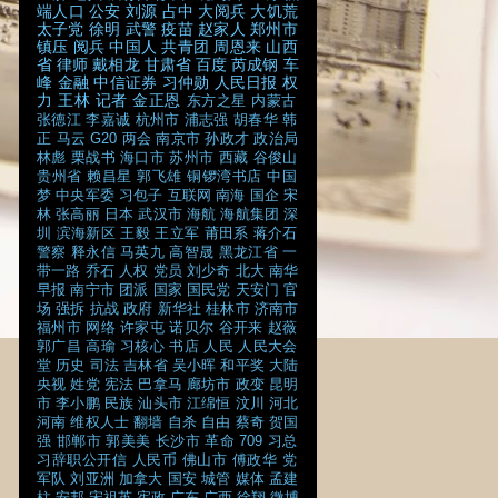
端人口
公安
刘源
占中
大阅兵
大饥荒
太子党
徐明
武警
疫苗
赵家人
郑州市
镇压
阅兵
中国人
共青团
周恩来
山西
省
律师
戴相龙
甘肃省
百度
芮成钢
车
峰
金融
中信证券
习仲勋
人民日报
权
力
王林
记者
金正恩
东方之星
内蒙古
张德江
李嘉诚
杭州市
浦志强
胡春华
韩
正
马云
G20
两会
南京市
孙政才
政治局
林彪
栗战书
海口市
苏州市
西藏
谷俊山
贵州省
赖昌星
郭飞雄
铜锣湾书店
中国
梦
中央军委
习包子
互联网
南海
国企
宋
林
张高丽
日本
武汉市
海航
海航集团
深
圳
滨海新区
王毅
王立军
莆田系
蒋介石
警察
释永信
马英九
高智晟
黑龙江省
一
带一路
乔石
人权
党员
刘少奇
北大
南华
早报
南宁市
团派
国家
国民党
天安门
官
场
强拆
抗战
政府
新华社
桂林市
济南市
福州市
网络
许家屯
诺贝尔
谷开来
赵薇
郭广昌
高瑜
习核心
书店
人民
人民大会
堂
历史
司法
吉林省
吴小晖
和平奖
大陆
央视
姓党
宪法
巴拿马
廊坊市
政变
昆明
市
李小鹏
民族
汕头市
江绵恒
汶川
河北
河南
维权人士
翻墙
自杀
自由
蔡奇
贺国
强
邯郸市
郭美美
长沙市
革命
709
习总
习辞职公开信
人民币
佛山市
傅政华
党
军队
刘亚洲
加拿大
国安
城管
媒体
孟建
柱
安邦
宋祖英
宪政
广东
广西
徐翔
微博