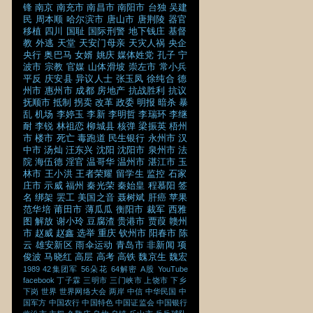
锋
南京
南充市
南昌市
南阳市
台独
吴建
民
周本顺
哈尔滨市
唐山市
唐荆陵
器官
移植
四川
国耻
国际刑警
地下钱庄
基督
教
外逃
天堂
天安门母亲
天灾人祸
央企
央行
奥巴马
女婿
姚庆
媒体姓党
孔子
宁
波市
宗教
官媒
山体滑坡
崇左市
常小兵
平反
庆安县
异议人士
张玉凤
徐纯合
德
州市
惠州市
成都
房地产
抗战胜利
抗议
抚顺市
抵制
拐卖
改革
政委
明报
暗杀
暴
乱
机场
李婷玉
李新
李明哲
李瑞环
李继
耐
李锐
林祖恋
柳城县
核弹
梁振英
梧州
市
楼市
死亡
毒跑道
民生银行
永州市
汉
中市
汤灿
汪东兴
沈阳
沈阳市
泉州市
法
院
海伍德
淫官
温哥华
温州市
湛江市
玉
林市
王小洪
王者荣耀
留学生
监控
石家
庄市
示威
福州
秦光荣
秦始皇
程慕阳
签
名
绑架
罢工
美国之音
聂树斌
肝癌
苹果
范华培
莆田市
薄瓜瓜
衡阳市
裁军
西雅
图
解放
谢小玲
豆腐渣
贵港市
贾葭
赣州
市
赵威
赵鑫
选举
重庆
钦州市
阳春市
陈
云
雄安新区
雨伞运动
青岛市
非新闻
项
俊波
马晓红
高层
高考
高铁
魏京生
魏宏
1989
42集团军
56朵花
64解密
A股
YouTube
facebook
丁子霖
三明市
三门峡市
上饶市
下乡
下岗
世界
世界网络大会
两岸
中信
中华民国
中
国军方
中国农行
中国特色
中国证监会
中国银行