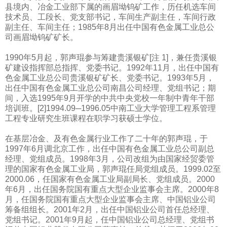
县境内、冶金工业部下属的画眉坳钨矿工作，历任机选车间
技术员、工段长、党支部书记，车间生产副主任，车间行政
副主任、车间主任；
1985
年
8
月出任中国有色金属工业总公
司画眉坳钨矿矿长。
1990
年
5
月起，郭声琨参与筹建贵溪银矿
[
注
1]
，兼任贵溪银
矿建设指挥部总指挥、党委书记。
1992
年
11
月，出任中国有
色金属工业总公司贵溪银矿矿长、党委书记。
1993
年
5
月，
出任中国有色金属工业总公司南昌公司经理、党组书记；期
间，入选
1995
年
9
月开学的中共中央党校一年制中青年干部
培训班。
[2]1994.09
─
1996.05
中南工业大学管理工程系管理
工程专业研究生班课程在职学习获硕士学位。
在基层冶金、及有色金属行业工作了二十年的郭声琨，于
1997
年
6
月调北京工作，出任中国有色金属工业总公司副总
经理、党组成员。
1998
年
3
月，公司改组为由国家经贸委管
理的国家有色金属工业局，郭声琨任局党组成员。
1999.02
至
2000.06
，任国家有色金属工业局副局长、党组成员。
2000
年
6
月，出任国务院国有重点大型企业监事会主席。
2000
年
8
月，任国务院国有重点大型企业监事会主席、中国铝业公司
筹备组组长。
2001
年
2
月，出任中国铝业公司首任总经理、
党组书记。
2001
年
9
月起，任中国铝业公司总经理、党组书