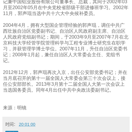
记兼中国铝业股份有限公司董事长、总裁，其间于
2002
年
03
月至
2002
年
05
月在中央党校省部级干部进修班学习。
2002
年
11
月，郭声琨当选中共十六大中央候补委员。
2004
年
4
月，拥有大型国企管理经验的郭声琨，调任中共广
西壮族自治区党委副书记、自治区人民政府副主席、自治区
人民政府党组副书记；期间，于
2003
年
9
月至
2007
年
7
月在北
京科技大学经管学院管理科学与工程专业博士研究生在职学
习，并获管理学博士学位。
2007
年
11
月，升任自治区党委书
记；
2008
年
1
月起，兼任自治区人大常委会主任、党组书
记。
2012
年
12
月，郭声琨再次入京，出任公安部党委书记；并在
当月底召开的第十一届全国人大常委会第三十次会议上，接
任公安部部长。
2013
年
3
月第十二届全国人大第一次会议上
当选国务委员。同年
4
月出任中共中央政法委副书记。
来源：明镜
时间：
20:01:00