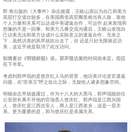
即 将出版的《大事件》杂志披露，王岐山原以为自己和美方
高层打交道比较多，在美国两党高官圈里相当有人脉，靠他
个人力量和关系可以达成中美谴返合作，可运作 起来发现和
想像的不是一回事。和美方几番交流沟通后，王岐山发现自
己访美无法和美方达成什么实际意义的遣返合作。无奈之
下，虽然访美的风早就吹出去了，但 还是只好无限推迟访
美，这近乎就是取消了此次访问。
知情者对《明镜邮报》说，郭声琨访美的时间尚未定，但应
在下半年。
考虑到郭声琨的是曾庆红人马的背景，他访美讨论贪官遣返
问题，在“庆亲王”呼之欲出之际，无疑给人诸多想象空间。
明镜杂志早就披露过，作为十八大的大黑马，郭声琨能担任
公安部长离不开他的官场贵人曾庆红。郭声琨是江西兴国
人，曾庆红是江西吉安人，两人是江西老乡，这是一层关
系。更为重要的是，郭与曾庆红是亲属关系。