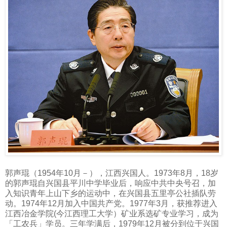
郭声琨（
1954
年
10
月－），江西兴国人。
1973
年
8
月，
18
岁
的郭声琨自兴国县平川中学毕业后，响应中共中央号召，加
入知识青年上山下乡的运动中，在兴国县五里亭公社插队劳
动。
1974
年
12
月加入中国共产党。
1977
年
3
月，获推荐进入
江西冶金学院
(
今江西理工大学）矿业系选矿专业学习，成为
「工农兵」学员。三年学满后，
1979
年
12
月被分到位于兴国